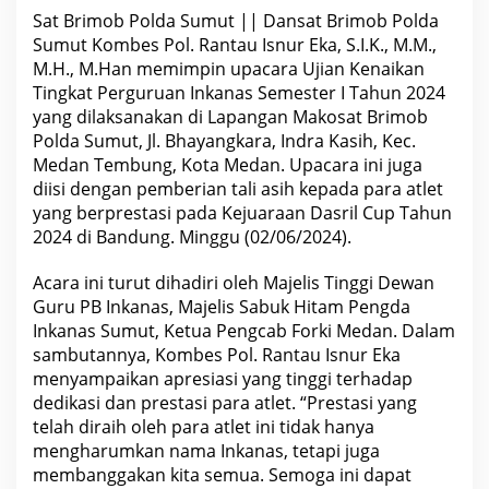
j
Sat Brimob Polda Sumut || Dansat Brimob Polda
i
a
Sumut Kombes Pol. Rantau Isnur Eka, S.I.K., M.M.,
n
M.H., M.Han memimpin upacara Ujian Kenaikan
K
e
Tingkat Perguruan Inkanas Semester I Tahun 2024
n
yang dilaksanakan di Lapangan Makosat Brimob
a
i
Polda Sumut, Jl. Bhayangkara, Indra Kasih, Kec.
k
Medan Tembung, Kota Medan. Upacara ini juga
a
diisi dengan pemberian tali asih kepada para atlet
n
T
yang berprestasi pada Kejuaraan Dasril Cup Tahun
i
2024 di Bandung. Minggu (02/06/2024).
n
g
k
Acara ini turut dihadiri oleh Majelis Tinggi Dewan
a
t
Guru PB Inkanas, Majelis Sabuk Hitam Pengda
P
Inkanas Sumut, Ketua Pengcab Forki Medan. Dalam
e
r
sambutannya, Kombes Pol. Rantau Isnur Eka
g
menyampaikan apresiasi yang tinggi terhadap
u
r
dedikasi dan prestasi para atlet. “Prestasi yang
u
telah diraih oleh para atlet ini tidak hanya
a
mengharumkan nama Inkanas, tetapi juga
n
I
membanggakan kita semua. Semoga ini dapat
n