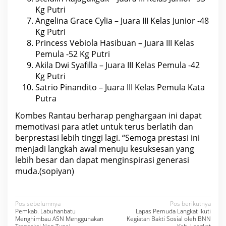
t
Kg Putri
l
Angelina Grace Cylia – Juara III Kelas Junior -48
e
t
Kg Putri
B
Princess Vebiola Hasibuan – Juara III Kelas
e
r
Pemula -52 Kg Putri
p
Akila Dwi Syafilla – Juara III Kelas Pemula -42
r
e
Kg Putri
s
Satrio Pinandito – Juara III Kelas Pemula Kata
t
a
Putra
s
i
Kombes Rantau berharap penghargaan ini dapat
memotivasi para atlet untuk terus berlatih dan
berprestasi lebih tinggi lagi. “Semoga prestasi ini
menjadi langkah awal menuju kesuksesan yang
lebih besar dan dapat menginspirasi generasi
muda.(sopiyan)
N
Pos sebelumnya
Pos berikutnya
Pemkab. Labuhanbatu
Lapas Pemuda Langkat Ikuti
a
Menghimbau ASN Menggunakan
Kegiatan Bakti Sosial oleh BNN