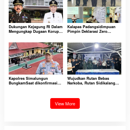
AMAN
Dukungan Kejagung RI Dalam
Kalapas Padangsidimpuan
Mengungkap Dugaan Korupsi
Pimpin Deklarasi Zero
Bupati Melawi Menguat,
Handphone dan Narkoba di
Ketua AMPK : Segera Periksa
Lingkungan Lapas
Dan Tangkap!
Padangsidimpuan
Kapolres Simalungun
Wujudkan Rutan Bebas
BungkamSaat dikonfirmasi
Narkoba, Rutan Sidikalang
dugaan peredaran Narkoba
Gelar Razia Insidentil
bambang alias bembeng
Gabungan Bersama TNI-Polri
Dikecamatan gunung malela
View More