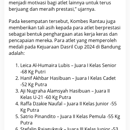
menjadi motivasi bagi atlet lainnya untuk terus
k
a
berjuang dan meraih prestasi,” ujarnya.
n
a
s
Pada kesempatan tersebut, Kombes Rantau juga
d
memberikan tali asih kepada para atlet berprestasi
a
n
sebagai bentuk penghargaan atas kerja keras dan
B
pencapaian mereka. Para atlet yang memperoleh
e
r
medali pada Kejuaraan Dasril Cup 2024 di Bandung
i
adalah:
k
a
n
Leica Al-Humaira Lubis – Juara I Kelas Senior
T
-68 Kg Putri
a
l
Hanif Akhbar Hasibuan – Juara I Kelas Cadet
i
-52 Kg Putra
A
s
Aji Nugraha Alamsyah Hasibuan – Juara II
i
Kelas U-21 -60 Kg Putra
h
k
Raffa Dzakie Naufal – Juara II Kelas Junior -55
e
Kg Putra
p
a
Satrio Pinandito – Juara II Kelas Pemula -55 Kg
d
Putra
a
Stefalin Rajagukguk – Juara III Kelas Junior -53
A