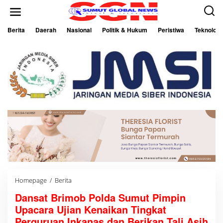
L
e
w
a
Berita
Daerah
Nasional
Politik & Hukum
Peristiwa
Teknologi
t
i
k
e
k
o
n
t
e
n
Homepage
/
Berita
D
a
Dansat Brimob Polda Sumut Pimpin
n
s
Upacara Ujian Kenaikan Tingkat
a
t
Perguruan Inkanas dan Berikan Tali Asih