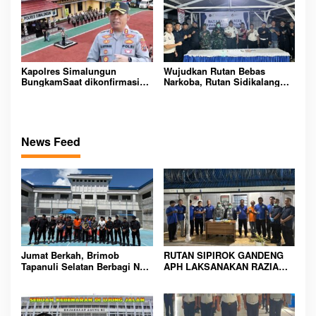
Kapolres Simalungun
Wujudkan Rutan Bebas
BungkamSaat dikonfirmasi
Narkoba, Rutan Sidikalang
dugaan peredaran Narkoba
Gelar Razia Insidentil
bambang alias bembeng
Gabungan Bersama TNI-Polri
Dikecamatan gunung malela
News Feed
Jumat Berkah, Brimob
RUTAN SIPIROK GANDENG
Tapanuli Selatan Berbagi Nasi
APH LAKSANAKAN RAZIA
Kotak kepada Warga Binaan
KAMAR HUNIAN, WUJUD
Rutan Kelas IIB Sipirok
KOMITMEN CIPTAKAN
LINGKUNGAN
PEMASYARAKATAN YANG