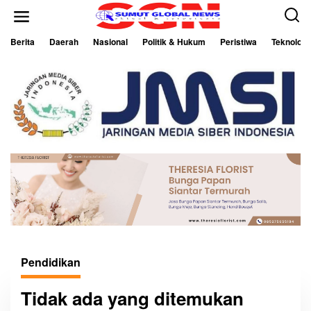
L
e
w
a
Berita
Daerah
Nasional
Politik & Hukum
Peristiwa
Teknologi
t
i
k
e
k
o
n
t
e
n
Pendidikan
Tidak ada yang ditemukan