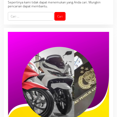
Sepertinya kami tidak dapat menemukan yang Anda cari. Mungkin
pencarian dapat membantu.
C
a
r
i
u
n
t
u
k
: