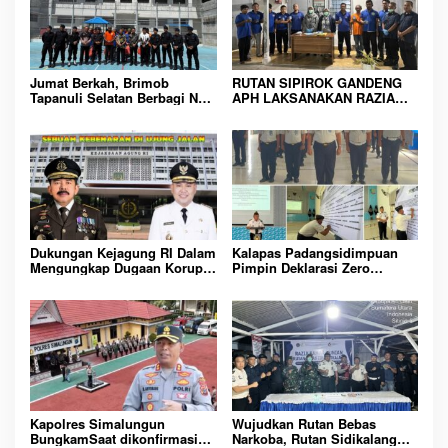
i
p
o
Jumat Berkah, Brimob
RUTAN SIPIROK GANDENG
s
Tapanuli Selatan Berbagi Nasi
APH LAKSANAKAN RAZIA
Kotak kepada Warga Binaan
KAMAR HUNIAN, WUJUD
Rutan Kelas IIB Sipirok
KOMITMEN CIPTAKAN
LINGKUNGAN
PEMASYARAKATAN YANG
AMAN
Dukungan Kejagung RI Dalam
Kalapas Padangsidimpuan
Mengungkap Dugaan Korupsi
Pimpin Deklarasi Zero
Bupati Melawi Menguat,
Handphone dan Narkoba di
Ketua AMPK : Segera Periksa
Lingkungan Lapas
Dan Tangkap!
Padangsidimpuan
Kapolres Simalungun
Wujudkan Rutan Bebas
BungkamSaat dikonfirmasi
Narkoba, Rutan Sidikalang