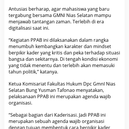
t
a
Antusias berharap, agar mahasiswa yang baru
n
tergabung bersama GMNI Nias Selatan mampu
L
a
menjawab tantangan zaman. Terlebih di era
k
digitalisasi saat ini.
s
a
n
“Kegiatan PPAB ini dilaksanakan dalam rangka
a
k
menumbuh kembangkan karakter dan mindset
a
berpikir kader yang kritis dan peka terhadap situasi
n
bangsa dan sekitarnya. Di tengah kondisi ekonomi
K
e
yang tidak menentu dan terlebih akan memasuki
g
tahun politik,” katanya.
i
a
t
Ketua Komisariat Fakultas Hukum Dpc GmnI Nias
a
n
Selatan Bung Yusman Tafonao menyatakan,
P
pelaksanaan PPAB ini merupakan agenda wajib
P
A
organisasi.
B
“Sebagai bagian dari Kaderisasi. Jadi PPAB ini
merupakan sebuah agenda wajib organisasi
dengan tujuan membentuk cara berpikir kader