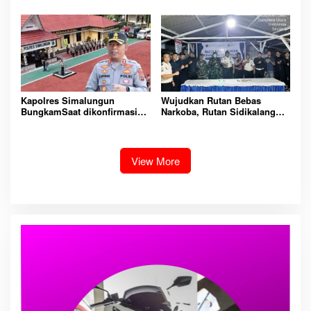
Ketua AMPK : Segera Periksa
Lingkungan Lapas
Dan Tangkap!
Padangsidimpuan
Kapolres Simalungun
Wujudkan Rutan Bebas
BungkamSaat dikonfirmasi
Narkoba, Rutan Sidikalang
dugaan peredaran Narkoba
Gelar Razia Insidentil
bambang alias bembeng
Gabungan Bersama TNI-Polri
Dikecamatan gunung malela
View More