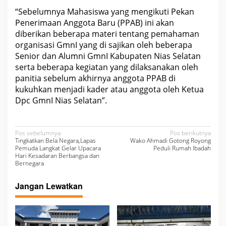
“Sebelumnya Mahasiswa yang mengikuti Pekan
Penerimaan Anggota Baru (PPAB) ini akan
diberikan beberapa materi tentang pemahaman
organisasi GmnI yang di sajikan oleh beberapa
Senior dan Alumni GmnI Kabupaten Nias Selatan
serta beberapa kegiatan yang dilaksanakan oleh
panitia sebelum akhirnya anggota PPAB di
kukuhkan menjadi kader atau anggota oleh Ketua
Dpc GmnI Nias Selatan”.
N
Pos sebelumnya
Pos berikutnya
Tingkatkan Bela Negara,Lapas
Wako Ahmadi Gotong Royong
a
Pemuda Langkat Gelar Upacara
Peduli Rumah Ibadah
Hari Kesadaran Berbangsa dan
v
Bernegara
i
Jangan Lewatkan
g
a
s