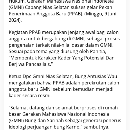
Hukum, Gerakan Mahasiswa Nasional Indonesia
a
r
(GMNI) Cabang Nias Selatan sukses gelar Pekan
i
Penerimaan Anggota Baru (PPAB). (Minggu, 9 Juni
a
t
2024).
F
a
Kegiatan PPAB merupakan jenjang awal bagi calon
k
u
anggota untuk bergabung di GMNI, sebagai proses
l
pengenalan terkait nilai-nilai dasar dalam GMNI.
t
a
Sesuai pada tema yang diusung oleh Panitia,
s
“Membentuk Karakter Kader Yang Potensial Dan
H
u
Berjiwa Pancasilais.”
k
u
Ketua Dpc GmnI Nias Selatan, Bung Antusias Wau
m
G
mengatakan bahwa PPAB adalah perekrutan calon
m
anggota baru GMNI sebelum kemudian menjadi
n
I
kader secara resmi.
N
i
a
“Selamat datang dan selamat berproses di rumah
s
besar Gerakan Mahasiswa Nasional Indonesia
S
e
(GMNI) Bung dan Sarinah sebagai generasi penerus
l
Ideologi perjuangan bung Karno,” sambutnya.
a