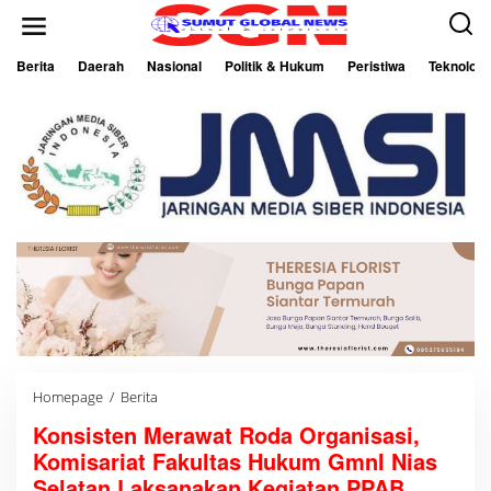
L
e
w
a
Berita
Daerah
Nasional
Politik & Hukum
Peristiwa
Teknologi
t
i
k
e
k
o
n
t
e
n
Homepage
/
Berita
K
o
Konsisten Merawat Roda Organisasi,
n
s
Komisariat Fakultas Hukum GmnI Nias
i
s
Selatan Laksanakan Kegiatan PPAB