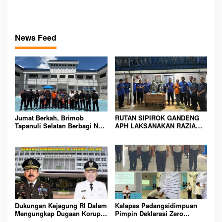
dugaan peredaran Narkoba
Gelar Razia Insidentil
bambang alias bembeng
Gabungan Bersama TNI-Polri
Dikecamatan gunung malela
News Feed
Jumat Berkah, Brimob
RUTAN SIPIROK GANDENG
Tapanuli Selatan Berbagi Nasi
APH LAKSANAKAN RAZIA
Kotak kepada Warga Binaan
KAMAR HUNIAN, WUJUD
Rutan Kelas IIB Sipirok
KOMITMEN CIPTAKAN
LINGKUNGAN
PEMASYARAKATAN YANG
AMAN
Dukungan Kejagung RI Dalam
Kalapas Padangsidimpuan
Mengungkap Dugaan Korupsi
Pimpin Deklarasi Zero
Bupati Melawi Menguat,
Handphone dan Narkoba di