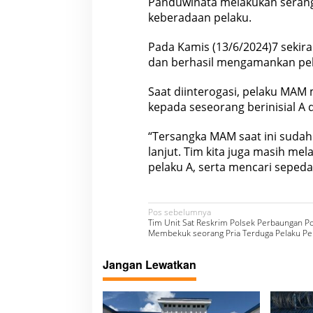
Panduwinata melakukan serangk
keberadaan pelaku.
Pada Kamis (13/6/2024)7 sekir
dan berhasil mengamankan pel
Saat diinterogasi, pelaku MAM 
kepada seseorang berinisial A 
“Tersangka MAM saat ini sudah
lanjut. Tim kita juga masih m
pelaku A, serta mencari sepeda 
N
Pos sebelumnya
Tim Unit Sat Reskrim Polsek Perbaungan Po
a
Membekuk seorang Pria Terduga Pelaku Pe
v
Jangan Lewatkan
i
g