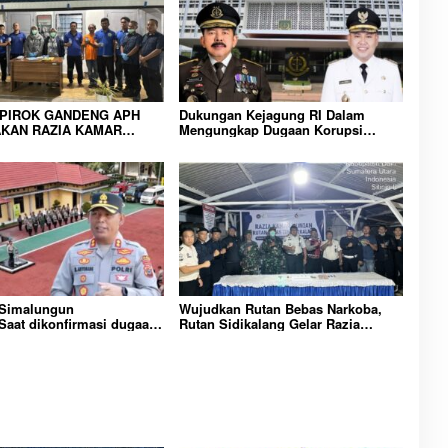
IPIROK GANDENG APH
Dukungan Kejagung RI Dalam
KAN RAZIA KAMAR
Mengungkap Dugaan Korupsi
 WUJUD KOMITMEN
Bupati Melawi Menguat, Ketua
N LINGKUNGAN
AMPK : Segera Periksa Dan
RAKATAN YANG AMAN
Tangkap!
 Simalungun
Wujudkan Rutan Bebas Narkoba,
aat dikonfirmasi dugaan
Rutan Sidikalang Gelar Razia
n Narkoba bambang alias
Insidentil Gabungan Bersama TNI-
Dikecamatan gunung
Polri