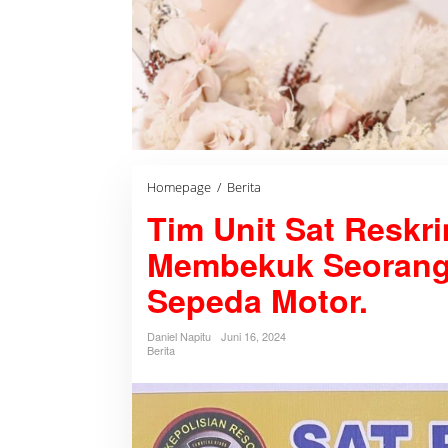
Homepage
/
Berita
T
i
Tim Unit Sat Reskri
m
U
n
Membekuk Seorang
i
t
Sepeda Motor.
S
a
t
Daniel Napitu
Juni 16, 2024
R
Berita
e
s
k
r
i
m
P