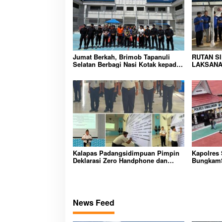
a
s
i
p
o
Jumat Berkah, Brimob Tapanuli
RUTAN S
Selatan Berbagi Nasi Kotak kepada
LAKSANA
s
Warga Binaan Rutan Kelas IIB
HUNIAN,
Sipirok
CIPTAKA
PEMASYA
Kalapas Padangsidimpuan Pimpin
Kapolres
Deklarasi Zero Handphone dan
BungkamS
Narkoba di Lingkungan Lapas
peredara
Padangsidimpuan
bembeng 
malela
News Feed