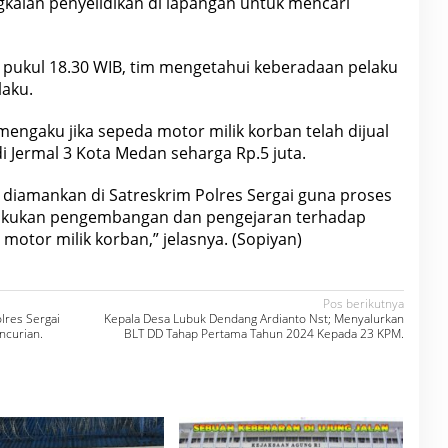
aian penyelidikan di lapangan untuk mencari
a pukul 18.30 WIB, tim mengetahui keberadaan pelaku
aku.
mengaku jika sepeda motor milik korban telah dijual
di Jermal 3 Kota Medan seharga Rp.5 juta.
 diamankan di Satreskrim Polres Sergai guna proses
elakukan pengembangan dan pengejaran terhadap
motor milik korban,” jelasnya. (Sopiyan)
Pos berikutnya
lres Sergai
Kepala Desa Lubuk Dendang Ardianto Nst; Menyalurkan
ncurian.
BLT DD Tahap Pertama Tahun 2024 Kepada 23 KPM.