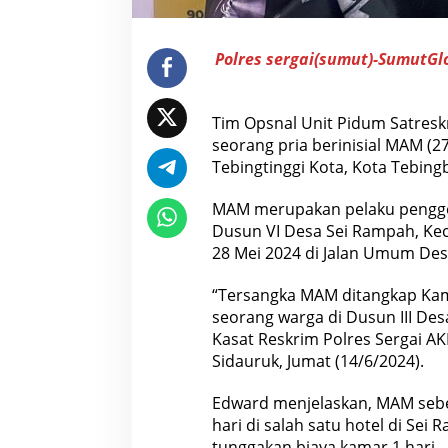
Polres sergai(sumut)-SumutG
Tim Opsnal Unit Pidum Satresk
seorang pria berinisial MAM (2
Tebingtinggi Kota, Kota Tebingb
MAM merupakan pelaku penggel
Dusun VI Desa Sei Rampah, Kec
28 Mei 2024 di Jalan Umum Des
“Tersangka MAM ditangkap Kami
seorang warga di Dusun III De
Kasat Reskrim Polres Sergai AK
Sidauruk, Jumat (14/6/2024).
Edward menjelaskan, MAM seb
hari di salah satu hotel di Se
tunggakan biaya kamar 1 hari.