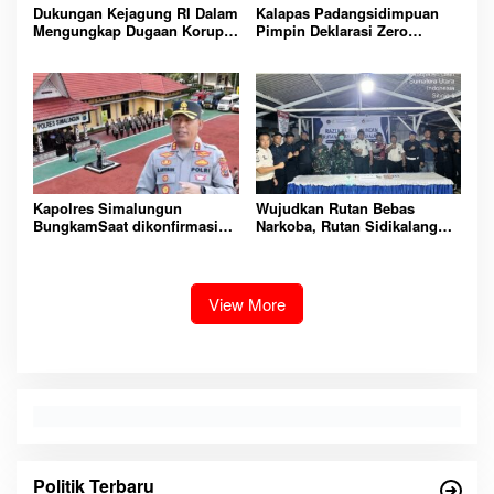
Dukungan Kejagung RI Dalam
Kalapas Padangsidimpuan
Mengungkap Dugaan Korupsi
Pimpin Deklarasi Zero
Bupati Melawi Menguat,
Handphone dan Narkoba di
Ketua AMPK : Segera Periksa
Lingkungan Lapas
Dan Tangkap!
Padangsidimpuan
Kapolres Simalungun
Wujudkan Rutan Bebas
BungkamSaat dikonfirmasi
Narkoba, Rutan Sidikalang
dugaan peredaran Narkoba
Gelar Razia Insidentil
bambang alias bembeng
Gabungan Bersama TNI-Polri
Dikecamatan gunung malela
View More
Politik Terbaru