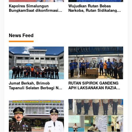
Kapolres Simalungun
Wujudkan Rutan Bebas
BungkamSaat dikonfirmasi
Narkoba, Rutan Sidikalang
dugaan peredaran Narkoba
Gelar Razia Insidentil
bambang alias bembeng
Gabungan Bersama TNI-Polri
Dikecamatan gunung malela
News Feed
Jumat Berkah, Brimob
RUTAN SIPIROK GANDENG
Tapanuli Selatan Berbagi Nasi
APH LAKSANAKAN RAZIA
Kotak kepada Warga Binaan
KAMAR HUNIAN, WUJUD
Rutan Kelas IIB Sipirok
KOMITMEN CIPTAKAN
LINGKUNGAN
PEMASYARAKATAN YANG
AMAN