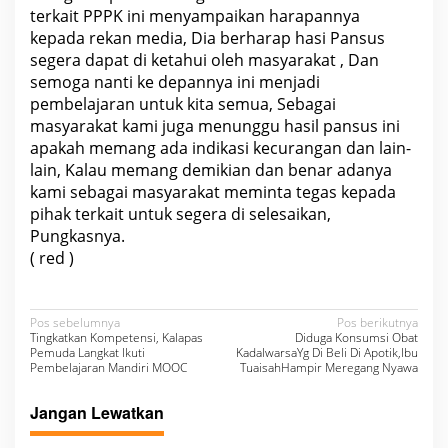
terkait PPPK ini menyampaikan harapannya
kepada rekan media, Dia berharap hasi Pansus
segera dapat di ketahui oleh masyarakat , Dan
semoga nanti ke depannya ini menjadi
pembelajaran untuk kita semua, Sebagai
masyarakat kami juga menunggu hasil pansus ini
apakah memang ada indikasi kecurangan dan lain-
lain, Kalau memang demikian dan benar adanya
kami sebagai masyarakat meminta tegas kepada
pihak terkait untuk segera di selesaikan,
Pungkasnya.
( red )
N
Pos sebelumnya
Pos berikutnya
Tingkatkan Kompetensi, Kalapas
Diduga Konsumsi Obat
a
Pemuda Langkat Ikuti
KadalwarsaYg Di Beli Di Apotik,Ibu
Pembelajaran Mandiri MOOC
TuaisahHampir Meregang Nyawa
v
i
Jangan Lewatkan
g