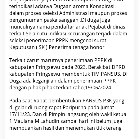
i
terindikasi adanya Dugaan aroma Konspirasi
n
g
dalam proses seleksi Administrasi maupun proses
s
pengumuman paska sanggah ,Di duga juga
e
w
munculnya nama pendaftar anak Pejabat di dinas
u
terkait,Selain itu indikasi kecurangan terjadi dalam
m
a
seleksi penerimaan PPPK mengenai surat
s
Keputusan ( SK ) Penerima tenaga honor
i
h
m
Terkait carut marutnya penerimaan PPPK di
e
kabupaten Pringsewu pada 2023, Berakibat DPRD
n
j
kabupaten Pringsewu membentuk TIM PANSUS, Di
a
Duga ada keganjilan dalam penerimaan PPPK
d
i
dengan pihak pihak terkait.rabo,19/06/2024
m
i
s
Pada saat Rapat pembentukan PANSUS P3K yang
t
di gelar di ruang rapat Paripurna pada Jumat
e
r
17/11/23. Dan di Pimpin langsung oleh wakil ketua
i
1 Maulana M Lahudin sampai hari ini belum juga
membuahkan hasil dan menemukan titik terang