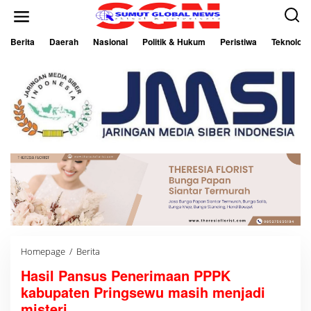
L
e
w
a
Berita
Daerah
Nasional
Politik & Hukum
Peristiwa
Teknologi
t
i
k
e
k
o
n
t
e
n
Homepage
/
Berita
H
a
Hasil Pansus Penerimaan PPPK
s
i
kabupaten Pringsewu masih menjadi
l
P
misteri