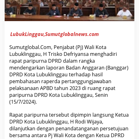
P
B
D
2
0
2
3
LubukLinggau,Sumutglobalnews.com
.
Sumutglobal.Com, Penjabat (Pj) Wali Kota
Lubuklinggau, H Trisko Defriyansa menghadiri
rapat paripurna DPRD dalam rangka
mendengarkan laporan Badan Anggaran (Banggar)
DPRD Kota Lubuklinggau terhadap hasil
pembahasan raperda pertanggungjawaban
pelaksanaan APBD tahun 2023 di ruang rapat
paripurna DPRD Kota Lubuklinggau, Senin
(15/7/2024).
Rapat paripurna tersebut dipimpin langsung Ketua
DPRD Kota Lubuklinggau, H Rodi Wijaya,
dilanjutkan dengan penandatanganan persetujuan
bersama antara Pj Wali Kota dengan Ketua DPRD