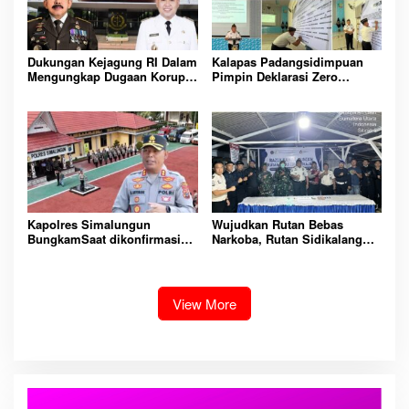
Dukungan Kejagung RI Dalam
Kalapas Padangsidimpuan
Mengungkap Dugaan Korupsi
Pimpin Deklarasi Zero
Bupati Melawi Menguat,
Handphone dan Narkoba di
Ketua AMPK : Segera Periksa
Lingkungan Lapas
Dan Tangkap!
Padangsidimpuan
Kapolres Simalungun
Wujudkan Rutan Bebas
BungkamSaat dikonfirmasi
Narkoba, Rutan Sidikalang
dugaan peredaran Narkoba
Gelar Razia Insidentil
bambang alias bembeng
Gabungan Bersama TNI-Polri
Dikecamatan gunung malela
View More