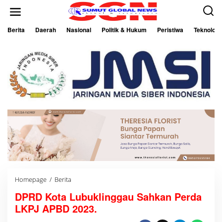
L
e
w
a
Berita
Daerah
Nasional
Politik & Hukum
Peristiwa
Teknologi
t
i
k
e
k
o
n
t
e
n
Homepage
/
Berita
D
P
DPRD Kota Lubuklinggau Sahkan Perda
R
D
LKPJ APBD 2023.
K
o