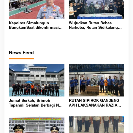
Kapolres Simalungun
Wujudkan Rutan Bebas
BungkamSaat dikonfirmasi
Narkoba, Rutan Sidikalang
dugaan peredaran Narkoba
Gelar Razia Insidentil
bambang alias bembeng
Gabungan Bersama TNI-Polri
Dikecamatan gunung malela
News Feed
Jumat Berkah, Brimob
RUTAN SIPIROK GANDENG
Tapanuli Selatan Berbagi Nasi
APH LAKSANAKAN RAZIA
Kotak kepada Warga Binaan
KAMAR HUNIAN, WUJUD
Rutan Kelas IIB Sipirok
KOMITMEN CIPTAKAN
LINGKUNGAN
PEMASYARAKATAN YANG
AMAN