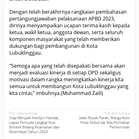
Dengan telah berakhirnya rangkaian pembahasan
pertangungjawaban pelaksanaan APBD 2023,
dirinya menyampaikan ucapan terima kasih kepada
ketua, wakil ketua, anggota dewan, serta seluruh
komponen masyarakat yang telah memberikan
dukungan bagi pembangunan di Kota
Lubuklinggau.
“Semoga apa yang telah disepakati bersama akan
menjadi evaluasi kinerja di setiap OPD sekaligus
motivasi dalam rangka meningkatkan kinerja kita
semua untuk membangun Kota Lubuklinggau yang
kita cintai,” imbuhnya.(Muhammad Zaili)
N
Pos sebelumnya
Pos berikutnya
Siap Menjadi Intelijen Handal,
Jalan Rusak Parah, Warga Koto
a
Lapas Pemuda Langkat Ikuti
Petai Sebut tak Ada Perhatian
Bimtek Bidang Keamanan dan
Pemerintah
v
Ketertiban Tahun 2024