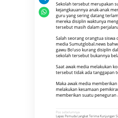
Sekolah tersebut merupakan su
kejangkauannya anak-anak mem
guru yang sering datang terla
mereka disiplin waktunya mengi
tersebut masih dalam perjalan
Salah seorang orangtua siswa 
media Sumutglobal.news bahw
gawu Bo’uso kurang disiplin da
sekolah tersebut bukannya bel
Saat awak media melakukan kon
tersebut tidak ada tanggapan 
Maka awak media memberikan 
melakukan kesamaan pemikiran 
memberikan suatu peneguran at
N
Pos sebelumnya
Lapas Pemuda Langkat Terima Kunjungan Si