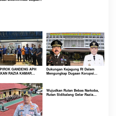
n Narkoba bambang alias
Dikecamatan gunung
IPIROK GANDENG APH
Dukungan Kejagung RI Dalam
KAN RAZIA KAMAR
Mengungkap Dugaan Korupsi
 WUJUD KOMITMEN
Bupati Melawi Menguat, Ketua
N LINGKUNGAN
AMPK : Segera Periksa Dan
RAKATAN YANG AMAN
Tangkap!
Wujudkan Rutan Bebas Narkoba,
Rutan Sidikalang Gelar Razia
Insidentil Gabungan Bersama TNI-
Polri