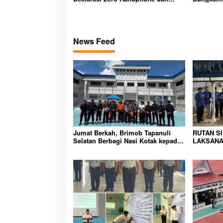
Narkoba di Lingkungan Lapas
peredara
Padangsidimpuan
bembeng 
malela
News Feed
Jumat Berkah, Brimob Tapanuli
RUTAN S
Selatan Berbagi Nasi Kotak kepada
LAKSANA
Warga Binaan Rutan Kelas IIB
HUNIAN,
Sipirok
CIPTAKA
PEMASYA