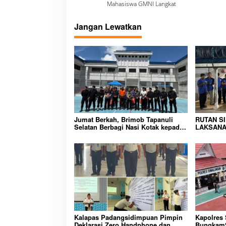
a
Mahasiswa GMNI Langkat
v
Jangan Lewatkan
i
g
a
s
i
p
o
Jumat Berkah, Brimob Tapanuli
RUTAN S
Selatan Berbagi Nasi Kotak kepada
LAKSANA
s
Warga Binaan Rutan Kelas IIB
HUNIAN,
Sipirok
CIPTAKA
PEMASYA
Kalapas Padangsidimpuan Pimpin
Kapolres
Deklarasi Zero Handphone dan
BungkamS