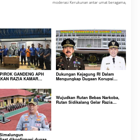
moderasi Kerukunan antar umat beragama,
IPIROK GANDENG APH
Dukungan Kejagung RI Dalam
KAN RAZIA KAMAR
Mengungkap Dugaan Korupsi
 WUJUD KOMITMEN
Bupati Melawi Menguat, Ketua
N LINGKUNGAN
AMPK : Segera Periksa Dan
RAKATAN YANG AMAN
Tangkap!
Wujudkan Rutan Bebas Narkoba,
Rutan Sidikalang Gelar Razia
Insidentil Gabungan Bersama TNI-
Polri
 Simalungun
aat dikonfirmasi dugaan