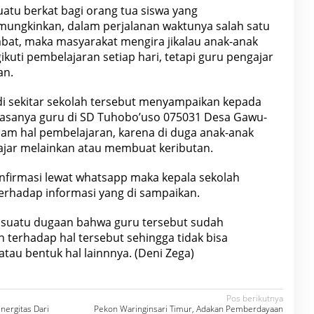
atu berkat bagi orang tua siswa yang
ungkinkan, dalam perjalanan waktunya salah satu
mbat, maka masyarakat mengira jikalau anak-anak
kuti pembelajaran setiap hari, tetapi guru pengajar
an.
di sekitar sekolah tersebut menyampaikan kepada
asanya guru di SD Tuhobo’uso 075031 Desa Gawu-
lam hal pembelajaran, karena di duga anak-anak
ajar melainkan atau membuat keributan.
firmasi lewat whatsapp maka kepala sekolah
terhadap informasi yang di sampaikan.
suatu dugaan bahwa guru tersebut sudah
terhadap hal tersebut sehingga tidak bisa
au bentuk hal lainnnya. (Deni Zega)
Pos berikutnya
nergitas Dari
Pekon Waringinsari Timur, Adakan Pemberdayaan