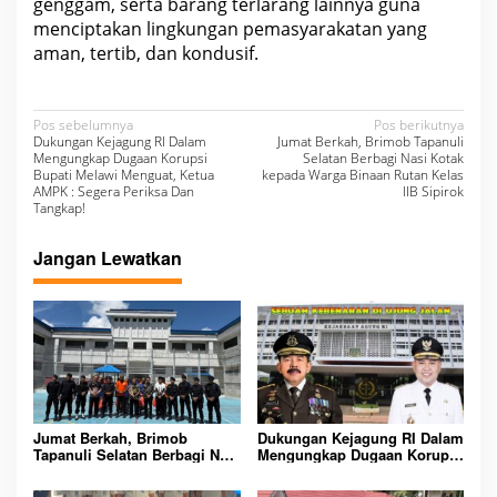
genggam, serta barang terlarang lainnya guna
menciptakan lingkungan pemasyarakatan yang
aman, tertib, dan kondusif.
N
Pos sebelumnya
Pos berikutnya
Dukungan Kejagung RI Dalam
Jumat Berkah, Brimob Tapanuli
a
Mengungkap Dugaan Korupsi
Selatan Berbagi Nasi Kotak
Bupati Melawi Menguat, Ketua
kepada Warga Binaan Rutan Kelas
v
AMPK : Segera Periksa Dan
IIB Sipirok
Tangkap!
i
g
Jangan Lewatkan
a
s
i
p
o
s
Jumat Berkah, Brimob
Dukungan Kejagung RI Dalam
Tapanuli Selatan Berbagi Nasi
Mengungkap Dugaan Korupsi
Kotak kepada Warga Binaan
Bupati Melawi Menguat,
Rutan Kelas IIB Sipirok
Ketua AMPK : Segera Periksa