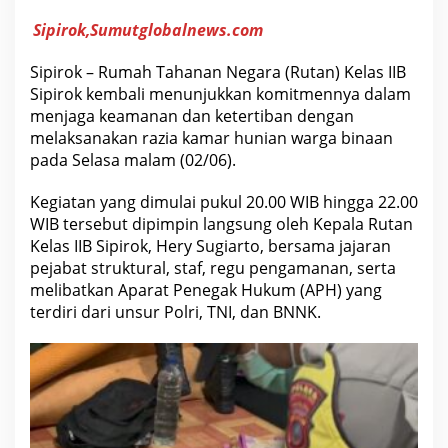
A
K
Sipirok,Sumutglobalnews.com
A
M
A
Sipirok – Rumah Tahanan Negara (Rutan) Kelas IIB
R
Sipirok kembali menunjukkan komitmennya dalam
H
U
menjaga keamanan dan ketertiban dengan
N
melaksanakan razia kamar hunian warga binaan
I
A
pada Selasa malam (02/06).
N
,
Kegiatan yang dimulai pukul 20.00 WIB hingga 22.00
W
U
WIB tersebut dipimpin langsung oleh Kepala Rutan
J
Kelas IIB Sipirok, Hery Sugiarto, bersama jajaran
U
D
pejabat struktural, staf, regu pengamanan, serta
K
melibatkan Aparat Penegak Hukum (APH) yang
O
M
terdiri dari unsur Polri, TNI, dan BNNK.
I
T
M
E
N
C
I
P
T