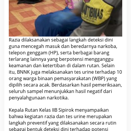
A
K
A
N
L
I
N
G
K
Razia dilaksanakan sebagai langkah deteksi dini
U
guna mencegah masuk dan beredarnya narkoba,
N
G
telepon genggam (HP), serta berbagai barang
A
terlarang lainnya yang berpotensi mengganggu
N
P
keamanan dan ketertiban di dalam rutan. Selain
E
itu, BNNK juga melaksanakan tes urine terhadap 10
M
A
orang warga binaan pemasyarakatan (WBP) yang
S
dipilih secara acak. Berdasarkan hasil pemeriksaan,
Y
A
seluruh sampel menunjukkan hasil negatif dari
R
penyalahgunaan narkotika.
A
K
A
Kepala Rutan Kelas IIB Sipirok menyampaikan
T
bahwa kegiatan razia dan tes urine merupakan
A
N
langkah preventif yang dilaksanakan secara rutin
Y
sebagai bentuk deteksi dini terhadap potensi
A