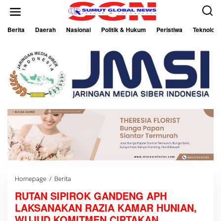
L
e
w
a
Berita
Daerah
Nasional
Politik & Hukum
Peristiwa
Teknologi
t
i
k
e
k
o
n
t
e
n
Homepage
/
Berita
R
U
RUTAN SIPIROK GANDENG APH
T
A
LAKSANAKAN RAZIA KAMAR HUNIAN,
N
S
WUJUD KOMITMEN CIPTAKAN