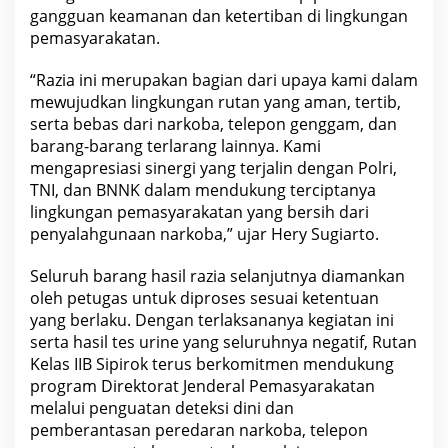
N
gangguan keamanan dan ketertiban di lingkungan
G
pemasyarakatan.
A
M
A
“Razia ini merupakan bagian dari upaya kami dalam
N
mewujudkan lingkungan rutan yang aman, tertib,
serta bebas dari narkoba, telepon genggam, dan
barang-barang terlarang lainnya. Kami
mengapresiasi sinergi yang terjalin dengan Polri,
TNI, dan BNNK dalam mendukung terciptanya
lingkungan pemasyarakatan yang bersih dari
penyalahgunaan narkoba,” ujar Hery Sugiarto.
Seluruh barang hasil razia selanjutnya diamankan
oleh petugas untuk diproses sesuai ketentuan
yang berlaku. Dengan terlaksananya kegiatan ini
serta hasil tes urine yang seluruhnya negatif, Rutan
Kelas IIB Sipirok terus berkomitmen mendukung
program Direktorat Jenderal Pemasyarakatan
melalui penguatan deteksi dini dan
pemberantasan peredaran narkoba, telepon