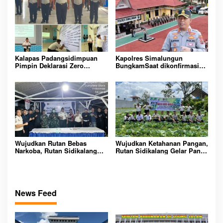
Dan Tangkap!
Kalapas Padangsidimpuan
Kapolres Simalungun
Pimpin Deklarasi Zero
BungkamSaat dikonfirmasi
Handphone dan Narkoba di
dugaan peredaran Narkoba
Lingkungan Lapas
bambang alias bembeng
Padangsidimpuan
Dikecamatan gunung malela
Wujudkan Rutan Bebas
Wujudkan Ketahanan Pangan,
Narkoba, Rutan Sidikalang
Rutan Sidikalang Gelar Panen
Gelar Razia Insidentil
Raya Kubis Tahun 2026
Gabungan Bersama TNI-Polri
News Feed