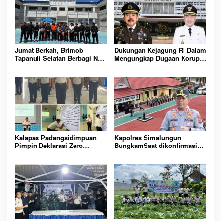
Jumat Berkah, Brimob
Dukungan Kejagung RI Dalam
Tapanuli Selatan Berbagi Nasi
Mengungkap Dugaan Korupsi
Kotak kepada Warga Binaan
Bupati Melawi Menguat,
Rutan Kelas IIB Sipirok
Ketua AMPK : Segera Periksa
Dan Tangkap!
Kalapas Padangsidimpuan
Kapolres Simalungun
Pimpin Deklarasi Zero
BungkamSaat dikonfirmasi
Handphone dan Narkoba di
dugaan peredaran Narkoba
Lingkungan Lapas
bambang alias bembeng
Padangsidimpuan
Dikecamatan gunung malela