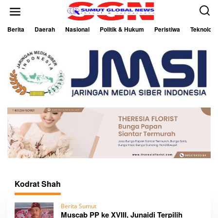
L
e
w
a
Berita
Daerah
Nasional
Politik & Hukum
Peristiwa
Teknologi
t
i
k
e
k
o
n
t
e
n
Kodrat Shah
Berita Sumut
Muscab PP ke XVIII, Junaidi Terpilih