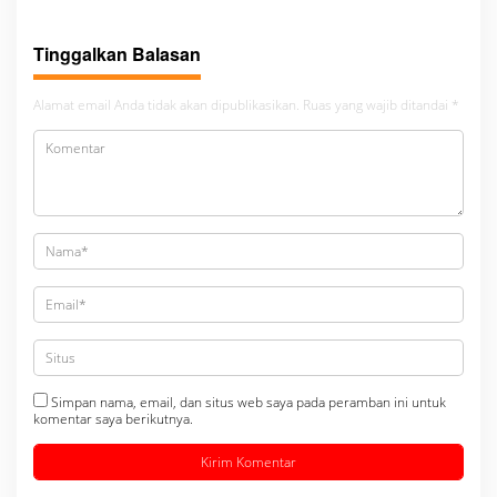
Dikecamatan gunung malela
Tinggalkan Balasan
Alamat email Anda tidak akan dipublikasikan.
Ruas yang wajib ditandai
*
Simpan nama, email, dan situs web saya pada peramban ini untuk
komentar saya berikutnya.