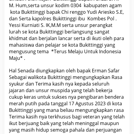
i
M. Hum,serta unsur kodim 0304 kabupaten agam
n
g
kota Bukittinggi bapak Chi renggo Yudi Ariesko S.E,
g
dan Serta kapolres Bukittinggi ibu Kombes Pol .
i
Yessi Kurniati S. IK,M.M serta unsur perangkat
lurah se kota Bukittinggi berlangsung sangat
khidmat dan berjalan lancar serta di ikuti oleh para
mahasiswa dan pelajar se kota Bukittinggi yang
mengusung tema *Terus Melaju Untuk Indonesia
Maju* .
Hal Senada diungkapkan oleh bapak Erman Safar
Sebagai walikota Bukittinggi mengungkapkan Rasa
syukur dan Terima kasih nya kepada seluruh
jajaran dan unsur muspida yang telah bekerja
cukup keras untuk sukses nya pengibaran bendera
merah putih pada tanggal 17 Agustus 2023 di kota
Bukittinggi yang mana beliau mengungkapkan rasa
Terima kasih nya terkhusus bagi veteran yang telah
ikut berjuang baik yang telah meninggal maupun
yang masih hidup semoga pahala dan perjuangan