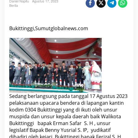
Daniel Napitu
Agustus 17, 2023
a
Berita
t
a
n
u
p
Bukittinggi,Sumutglobalnews.com
a
c
a
r
a
b
e
n
d
e
r
a
d
i
k
Sedang berlangsung pada tanggal 17 Agustus 2023
o
pelaksanaan upacara bendera di lapangan kantin
t
a
kodim 0304 Bukittinggi yang di ikuti oleh unsur
B
muspida dan unsur kepala daerah baik Walikota
u
k
Bukittinggi bapak Erman Safar S. H , unsur
i
legislatif Bapak Benny Yusrial S. IP, yudikatif
t
t
dihadiri oleh kejari Bukittinggi bapak Ferizal S. H.