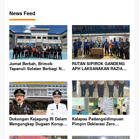
News Feed
Jumat Berkah, Brimob
RUTAN SIPIROK GANDENG
Tapanuli Selatan Berbagi Nasi
APH LAKSANAKAN RAZIA
Kotak kepada Warga Binaan
KAMAR HUNIAN, WUJUD
Rutan Kelas IIB Sipirok
KOMITMEN CIPTAKAN
LINGKUNGAN
PEMASYARAKATAN YANG
AMAN
Dukungan Kejagung RI Dalam
Kalapas Padangsidimpuan
Mengungkap Dugaan Korupsi
Pimpin Deklarasi Zero
Bupati Melawi Menguat,
Handphone dan Narkoba di
Ketua AMPK : Segera Periksa
Lingkungan Lapas
Dan Tangkap!
Padangsidimpuan