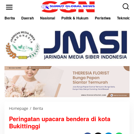
L
e
w
a
Berita
Daerah
Nasional
Politik & Hukum
Peristiwa
Teknologi
t
i
k
e
k
o
n
t
e
n
Homepage
/
Berita
P
e
Peringatan upacara bendera di kota
r
i
Bukittinggi
n
g