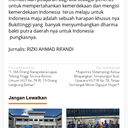
untuk mempertahankan kemerdekaan dan mengisi
kemerdekaan Indonesia terus melaju untuk
Indonesia maju adalah sebuah harapan khusus nya
Bukittinggi yang banyak menyumbangkan dharma
bakti putra daerah nya untuk Indonesia
pungkasnya.
Jurnalis: RIZKI AHMAD RIFANDI
N
Pos sebelumnya
Pos berikutnya
“1.184 Orang Narapidana Lapas
*Kapolres Didampingi Ketua
a
Tebing Tinggi Terima Remisi
Bhayangkari Simalungun Ikuti
Umum HUT Ke-78 RI, 19 Orang
Upacara HUT RI Ke-78, Tetap
v
Langsung Bebas”
Semangat Meski Diguyur Hujan*
i
Jangan Lewatkan
g
a
s
i