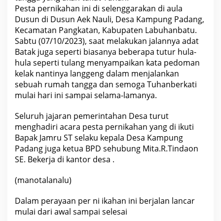
a
Pesta pernikahan ini di selenggarakan di aula
k
a
Dusun di Dusun Aek Nauli, Desa Kampung Padang,
n
Kecamatan Pangkatan, Kabupaten Labuhanbatu.
P
Sabtu (07/10/2023), saat melakukan jalannya adat
e
r
Batak juga seperti biasanya beberapa tutur hula-
n
hula seperti tulang menyampaikan kata pedoman
i
k
kelak nantinya langgeng dalam menjalankan
a
sebuah rumah tangga dan semoga Tuhanberkati
h
a
mulai hari ini sampai selama-lamanya.
n
Seluruh jajaran pemerintahan Desa turut
menghadiri acara pesta pernikahan yang di ikuti
Bapak Jamru ST selaku kepala Desa Kampung
Padang juga ketua BPD sehubung Mita.R.Tindaon
SE. Bekerja di kantor desa .
(manotalanalu)
Dalam perayaan per ni ikahan ini berjalan lancar
mulai dari awal sampai selesai