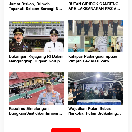
Jumat Berkah, Brimob
RUTAN SIPIROK GANDENG
Tapanuli Selatan Berbagi Nasi
APH LAKSANAKAN RAZIA
Kotak kepada Warga Binaan
KAMAR HUNIAN, WUJUD
Rutan Kelas IIB Sipirok
KOMITMEN CIPTAKAN
LINGKUNGAN
PEMASYARAKATAN YANG
AMAN
Dukungan Kejagung RI Dalam
Kalapas Padangsidimpuan
Mengungkap Dugaan Korupsi
Pimpin Deklarasi Zero
Bupati Melawi Menguat,
Handphone dan Narkoba di
Ketua AMPK : Segera Periksa
Lingkungan Lapas
Dan Tangkap!
Padangsidimpuan
Kapolres Simalungun
Wujudkan Rutan Bebas
BungkamSaat dikonfirmasi
Narkoba, Rutan Sidikalang
dugaan peredaran Narkoba
Gelar Razia Insidentil
bambang alias bembeng
Gabungan Bersama TNI-Polri
Dikecamatan gunung malela