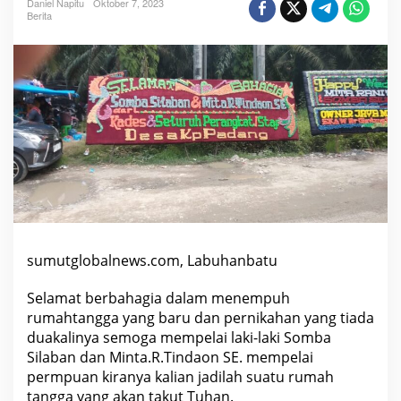
Daniel Napitu
Oktober 7, 2023
e
Berita
b
a
n
g
g
a
n
B
a
g
i
S
u
k
u
B
a
t
sumutglobalnews.com, Labuhanbatu
a
k
S
Selamat berbahagia dalam menempuh
a
a
rumahtangga yang baru dan pernikahan yang tiada
t
duakalinya semoga mempelai laki-laki Somba
M
e
Silaban dan Minta.R.Tindaon SE. mempelai
r
permpuan kiranya kalian jadilah suatu rumah
a
y
tangga yang akan takut Tuhan.