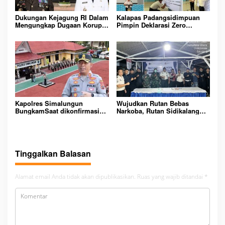
Dukungan Kejagung RI Dalam
Kalapas Padangsidimpuan
Mengungkap Dugaan Korupsi
Pimpin Deklarasi Zero
Bupati Melawi Menguat,
Handphone dan Narkoba di
Ketua AMPK : Segera Periksa
Lingkungan Lapas
Dan Tangkap!
Padangsidimpuan
Kapolres Simalungun
Wujudkan Rutan Bebas
BungkamSaat dikonfirmasi
Narkoba, Rutan Sidikalang
dugaan peredaran Narkoba
Gelar Razia Insidentil
bambang alias bembeng
Gabungan Bersama TNI-Polri
Dikecamatan gunung malela
Tinggalkan Balasan
Alamat email Anda tidak akan dipublikasikan.
Ruas yang wajib ditandai
*