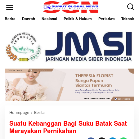
L
e
w
a
Berita
Daerah
Nasional
Politik & Hukum
Peristiwa
Teknologi
t
i
k
e
k
o
n
t
e
n
Homepage
/
Berita
S
u
Suatu Kebanggan Bagi Suku Batak Saat
a
t
Merayakan Pernikahan
u
K