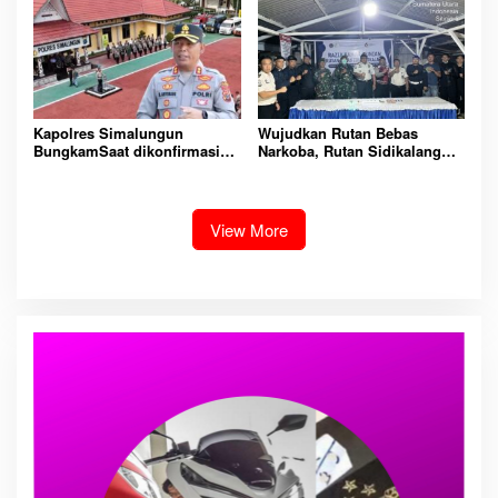
Dan Tangkap!
Padangsidimpuan
Kapolres Simalungun
Wujudkan Rutan Bebas
BungkamSaat dikonfirmasi
Narkoba, Rutan Sidikalang
dugaan peredaran Narkoba
Gelar Razia Insidentil
bambang alias bembeng
Gabungan Bersama TNI-Polri
Dikecamatan gunung malela
View More