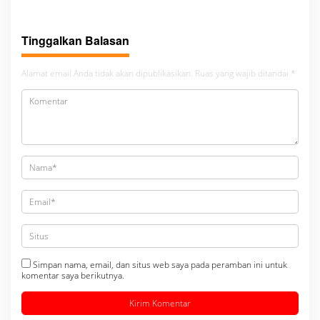
bambang alias bembeng
Gabungan Bersama TNI-Polri
Dikecamatan gunung malela
Tinggalkan Balasan
Alamat email Anda tidak akan dipublikasikan.
Ruas yang wajib ditandai
*
Simpan nama, email, dan situs web saya pada peramban ini untuk
komentar saya berikutnya.