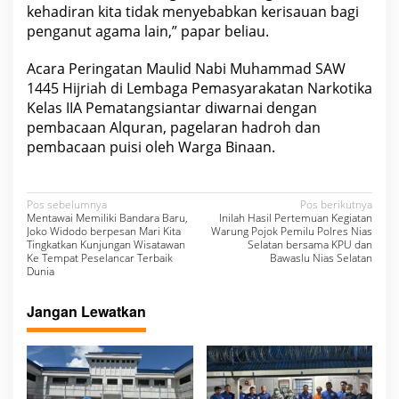
W
kehadiran kita tidak menyebabkan kerisauan bagi
A
penganut agama lain,” papar beliau.
R
G
A
Acara Peringatan Maulid Nabi Muhammad SAW
B
1445 Hijriah di Lembaga Pemasyarakatan Narkotika
I
N
Kelas IIA Pematangsiantar diwarnai dengan
A
pembacaan Alquran, pagelaran hadroh dan
A
N
pembacaan puisi oleh Warga Binaan.
N
Pos sebelumnya
Pos berikutnya
Mentawai Memiliki Bandara Baru,
Inilah Hasil Pertemuan Kegiatan
a
Joko Widodo berpesan Mari Kita
Warung Pojok Pemilu Polres Nias
Tingkatkan Kunjungan Wisatawan
Selatan bersama KPU dan
v
Ke Tempat Peselancar Terbaik
Bawaslu Nias Selatan
Dunia
i
g
Jangan Lewatkan
a
s
i