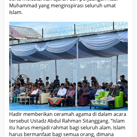
L
Muhammad yang menginspirasi seluruh umat
I
Islam.
D
N
A
B
I
M
U
H
A
M
M
A
D
S
A
W
1
4
4
5
H
B
E
Hadir memberikan ceramah agama di dalam acara
R
tersebut Ustadz Abdul Rahman Sitanggang. “Islam
S
A
itu harus menjadi rahmat bagi seluruh alam. Islam
M
harus bermanfaat bagi semua orang, dimana
A