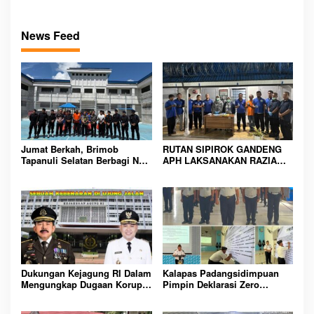
News Feed
Jumat Berkah, Brimob
RUTAN SIPIROK GANDENG
Tapanuli Selatan Berbagi Nasi
APH LAKSANAKAN RAZIA
Kotak kepada Warga Binaan
KAMAR HUNIAN, WUJUD
Rutan Kelas IIB Sipirok
KOMITMEN CIPTAKAN
LINGKUNGAN
PEMASYARAKATAN YANG
AMAN
Dukungan Kejagung RI Dalam
Kalapas Padangsidimpuan
Mengungkap Dugaan Korupsi
Pimpin Deklarasi Zero
Bupati Melawi Menguat,
Handphone dan Narkoba di
Ketua AMPK : Segera Periksa
Lingkungan Lapas