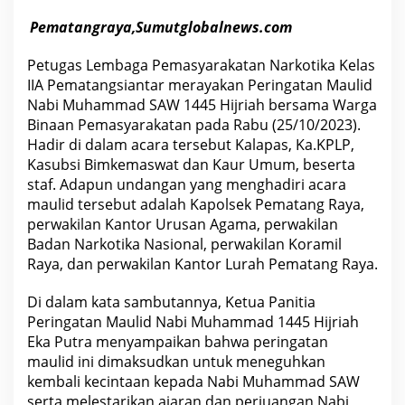
G
S
Pematangraya,Sumutglobalnews.com
I
A
N
Petugas Lembaga Pemasyarakatan Narkotika Kelas
T
IIA Pematangsiantar merayakan Peringatan Maulid
A
R
Nabi Muhammad SAW 1445 Hijriah bersama Warga
M
Binaan Pemasyarakatan pada Rabu (25/10/2023).
E
R
Hadir di dalam acara tersebut Kalapas, Ka.KPLP,
A
Kasubsi Bimkemaswat dan Kaur Umum, beserta
Y
A
staf. Adapun undangan yang menghadiri acara
K
maulid tersebut adalah Kapolsek Pematang Raya,
A
perwakilan Kantor Urusan Agama, perwakilan
N
P
Badan Narkotika Nasional, perwakilan Koramil
E
Raya, dan perwakilan Kantor Lurah Pematang Raya.
R
I
N
Di dalam kata sambutannya, Ketua Panitia
G
A
Peringatan Maulid Nabi Muhammad 1445 Hijriah
T
Eka Putra menyampaikan bahwa peringatan
A
N
maulid ini dimaksudkan untuk meneguhkan
M
kembali kecintaan kepada Nabi Muhammad SAW
A
U
serta melestarikan ajaran dan perjuangan Nabi