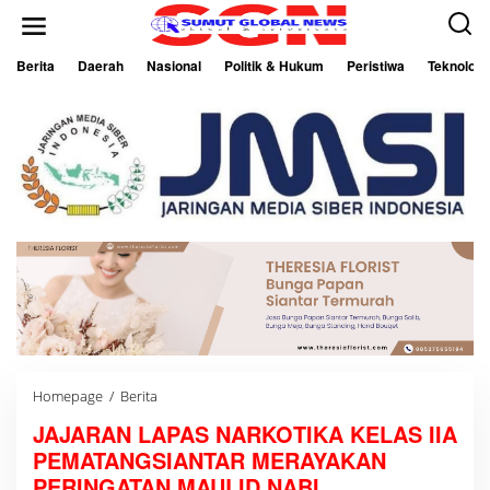
L
e
w
a
Berita
Daerah
Nasional
Politik & Hukum
Peristiwa
Teknologi
t
i
k
e
k
o
n
t
e
n
Homepage
/
Berita
J
A
JAJARAN LAPAS NARKOTIKA KELAS IIA
J
A
PEMATANGSIANTAR MERAYAKAN
R
A
PERINGATAN MAULID NABI