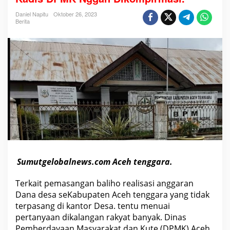
L
e
Daniel Napitu
Oktober 26, 2023
b
Berita
i
h
8
5
%
B
a
l
i
h
o
R
e
a
l
i
s
a
Sumutgelobalnews.com Aceh tenggara.
s
i
D
Terkait pemasangan baliho realisasi anggaran
a
Dana desa seKabupaten Aceh tenggara yang tidak
n
a
terpasang di kantor Desa. tentu menuai
D
pertanyaan dikalangan rakyat banyak. Dinas
e
s
Pemberdayaan Masyarakat dan Kute (DPMK) Aceh