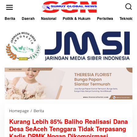
L
e
w
a
Berita
Daerah
Nasional
Politik & Hukum
Peristiwa
Teknologi
t
i
k
e
k
o
n
t
e
n
Homepage
/
Berita
K
u
Kurang Lebih 85% Baliho Realisasi Dana
r
a
Desa SeAceh Tenggara Tidak Terpasang
n
g
Kadis DPMK Nggan Dikompirmasi.