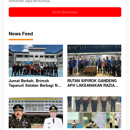
komentar saya berikutnya.
News Feed
Jumat Berkah, Brimob
RUTAN SIPIROK GANDENG
Tapanuli Selatan Berbagi Nasi
APH LAKSANAKAN RAZIA
Kotak kepada Warga Binaan
KAMAR HUNIAN, WUJUD
Rutan Kelas IIB Sipirok
KOMITMEN CIPTAKAN
LINGKUNGAN
PEMASYARAKATAN YANG
AMAN