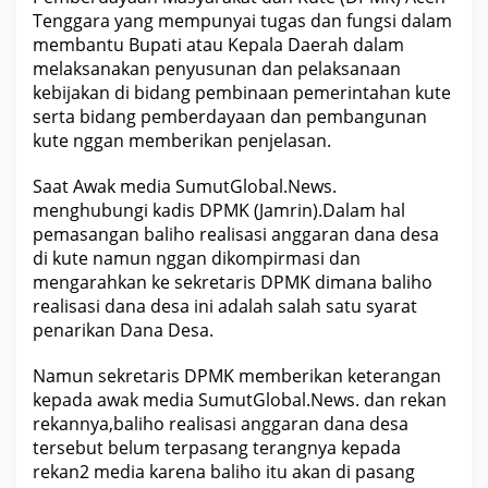
a
Tenggara yang mempunyai tugas dan fungsi dalam
S
e
membantu Bupati atau Kepala Daerah dalam
A
melaksanakan penyusunan dan pelaksanaan
c
e
kebijakan di bidang pembinaan pemerintahan kute
h
serta bidang pemberdayaan dan pembangunan
T
e
kute nggan memberikan penjelasan.
n
g
Saat Awak media SumutGlobal.News.
g
a
menghubungi kadis DPMK (Jamrin).Dalam hal
r
pemasangan baliho realisasi anggaran dana desa
a
T
di kute namun nggan dikompirmasi dan
i
mengarahkan ke sekretaris DPMK dimana baliho
d
a
realisasi dana desa ini adalah salah satu syarat
k
penarikan Dana Desa.
T
e
r
Namun sekretaris DPMK memberikan keterangan
p
kepada awak media SumutGlobal.News. dan rekan
a
s
rekannya,baliho realisasi anggaran dana desa
a
tersebut belum terpasang terangnya kepada
n
g
rekan2 media karena baliho itu akan di pasang
K