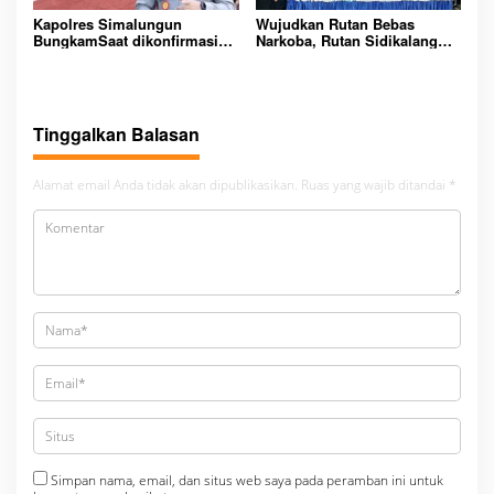
Kapolres Simalungun
Wujudkan Rutan Bebas
BungkamSaat dikonfirmasi
Narkoba, Rutan Sidikalang
dugaan peredaran Narkoba
Gelar Razia Insidentil
bambang alias bembeng
Gabungan Bersama TNI-Polri
Dikecamatan gunung malela
Tinggalkan Balasan
Alamat email Anda tidak akan dipublikasikan.
Ruas yang wajib ditandai
*
Simpan nama, email, dan situs web saya pada peramban ini untuk