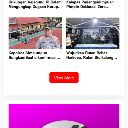
Dukungan Kejagung RI Dalam
Kalapas Padangsidimpuan
Mengungkap Dugaan Korupsi
Pimpin Deklarasi Zero
Bupati Melawi Menguat,
Handphone dan Narkoba di
Ketua AMPK : Segera Periksa
Lingkungan Lapas
Dan Tangkap!
Padangsidimpuan
Kapolres Simalungun
Wujudkan Rutan Bebas
BungkamSaat dikonfirmasi
Narkoba, Rutan Sidikalang
dugaan peredaran Narkoba
Gelar Razia Insidentil
bambang alias bembeng
Gabungan Bersama TNI-Polri
Dikecamatan gunung malela
View More