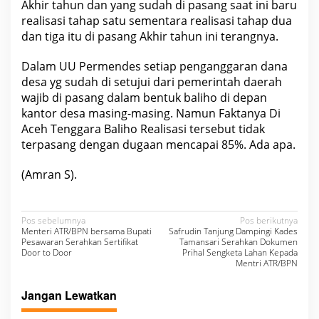
Akhir tahun dan yang sudah di pasang saat ini baru
a
d
realisasi tahap satu sementara realisasi tahap dua
i
dan tiga itu di pasang Akhir tahun ini terangnya.
s
D
P
Dalam UU Permendes setiap penganggaran dana
M
desa yg sudah di setujui dari pemerintah daerah
K
N
wajib di pasang dalam bentuk baliho di depan
g
kantor desa masing-masing. Namun Faktanya Di
g
a
Aceh Tenggara Baliho Realisasi tersebut tidak
n
terpasang dengan dugaan mencapai 85%. Ada apa.
D
i
k
(Amran S).
o
m
p
i
N
r
Pos sebelumnya
Pos berikutnya
m
Menteri ATR/BPN bersama Bupati
Safrudin Tanjung Dampingi Kades
a
a
Pesawaran Serahkan Sertifikat
Tamansari Serahkan Dokumen
s
Door to Door
Prihal Sengketa Lahan Kepada
v
i
Mentri ATR/BPN
.
i
Jangan Lewatkan
g