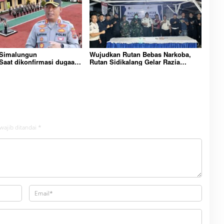
 Simalungun
Wujudkan Rutan Bebas Narkoba,
aat dikonfirmasi dugaan
Rutan Sidikalang Gelar Razia
n Narkoba bambang alias
Insidentil Gabungan Bersama TNI-
Dikecamatan gunung
Polri
wajib ditandai
*