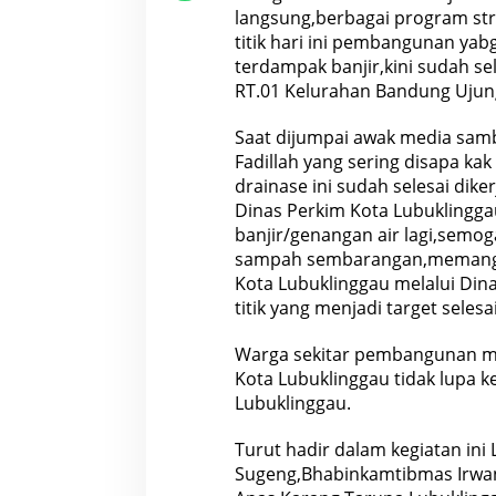
a
langsung,berbagai program stra
i
titik hari ini pembangunan ya
n
a
terdampak banjir,kini sudah s
s
RT.01 Kelurahan Bandung Ujung
e
Y
a
Saat dijumpai awak media sambi
n
Fadillah yang sering disapa k
g
D
drainase ini sudah selesai dik
i
Dinas Perkim Kota Lubuklingg
r
e
banjir/genangan air lagi,semo
n
sampah sembarangan,memang in
o
v
Kota Lubuklinggau melalui Dina
a
titik yang menjadi target seles
s
i
Warga sekitar pembangunan m
Kota Lubuklinggau tidak lupa 
Lubuklinggau.
Turut hadir dalam kegiatan in
Sugeng,Bhabinkamtibmas Irwan