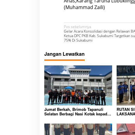
Anas,Karang Taruna Lubukling
(Muhammad Zaili)
N
Pos sebelumnya
Gelar Acara Konsolidasi dengan Relawan B
a
Ketua DPC PKB Kab. Sukabumi Targetkan sua
75% Di Sukabumi
v
i
Jangan Lewatkan
g
a
s
i
p
o
Jumat Berkah, Brimob Tapanuli
RUTAN S
s
Selatan Berbagi Nasi Kotak kepada
LAKSANA
Warga Binaan Rutan Kelas IIB
HUNIAN,
Sipirok
CIPTAKA
PEMASYA