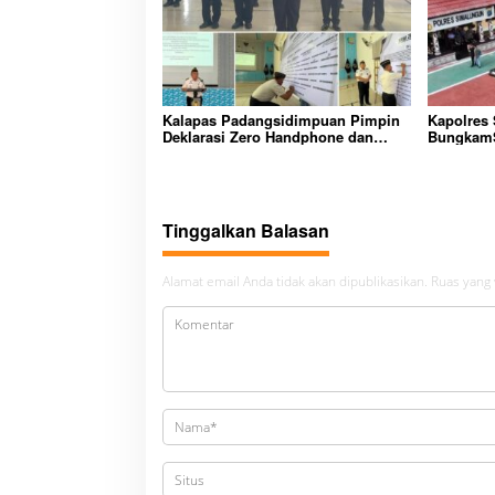
Kalapas Padangsidimpuan Pimpin
Kapolres
Deklarasi Zero Handphone dan
BungkamS
Narkoba di Lingkungan Lapas
peredara
Padangsidimpuan
bembeng 
malela
Tinggalkan Balasan
Alamat email Anda tidak akan dipublikasikan.
Ruas yang 