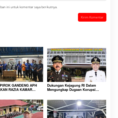
ban ini untuk komentar saya berikutnya.
IPIROK GANDENG APH
Dukungan Kejagung RI Dalam
KAN RAZIA KAMAR
Mengungkap Dugaan Korupsi
 WUJUD KOMITMEN
Bupati Melawi Menguat, Ketua
N LINGKUNGAN
AMPK : Segera Periksa Dan
RAKATAN YANG AMAN
Tangkap!