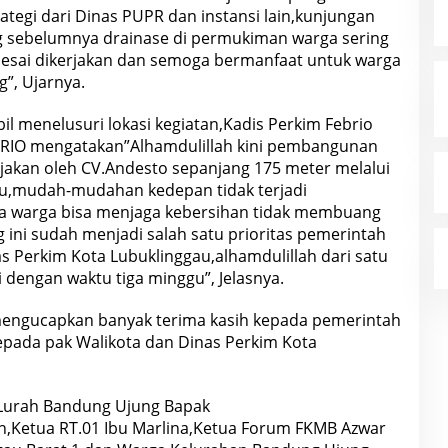
tegi dari Dinas PUPR dan instansi lain,kunjungan
bg sebelumnya drainase di permukiman warga sering
elesai dikerjakan dan semoga bermanfaat untuk warga
”, Ujarnya.
l menelusuri lokasi kegiatan,Kadis Perkim Febrio
ak RIO mengatakan”Alhamdulillah kini pembangunan
erjakan oleh CV.Andesto sepanjang 175 meter melalui
au,mudah-mudahan kedepan tidak terjadi
ga warga bisa menjaga kebersihan tidak membuang
i sudah menjadi salah satu prioritas pemerintah
s Perkim Kota Lubuklinggau,alhamdulillah dari satu
ai dengan waktu tiga minggu”, Jelasnya.
engucapkan banyak terima kasih kepada pemerintah
kepada pak Walikota dan Dinas Perkim Kota
i Lurah Bandung Ujung Bapak
,Ketua RT.01 Ibu Marlina,Ketua Forum FKMB Azwar