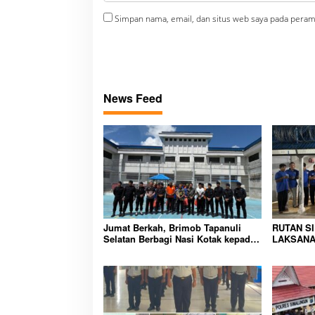
Simpan nama, email, dan situs web saya pada peram
News Feed
Jumat Berkah, Brimob Tapanuli
RUTAN S
Selatan Berbagi Nasi Kotak kepada
LAKSANA
Warga Binaan Rutan Kelas IIB
HUNIAN,
Sipirok
CIPTAKA
PEMASYA