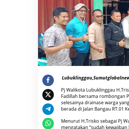
W
a
l
i
k
o
t
a
L
u
b
u
k
l
i
n
g
g
Lubuklinggau,Sumutglobalne
a
u
M
Pj Walikota Lubuklinggau H.Tri
e
Fadillah bersama rombongan P
n
i
selesainya drainase warga yan
n
berada di Jalan Bangau RT.01 
j
a
u
Menurut H.Trisko sebagai Pj W
D
mengatakan “sudah kewajiban 
r