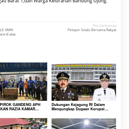
gau Barat 1,dan Warga Kelurahan Bandung Ujung.
Pos berikutnya
ALE AMIN
Pelopor Selalu Bersama Rakyat
ra di atas
IPIROK GANDENG APH
Dukungan Kejagung RI Dalam
KAN RAZIA KAMAR
Mengungkap Dugaan Korupsi
 WUJUD KOMITMEN
Bupati Melawi Menguat, Ketua
N LINGKUNGAN
AMPK : Segera Periksa Dan
RAKATAN YANG AMAN
Tangkap!