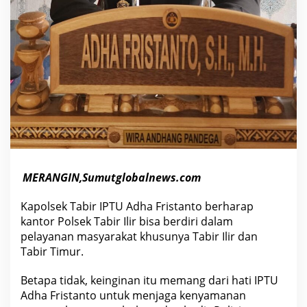
i
K
e
c
a
m
a
t
a
n
T
a
b
i
r
I
l
MERANGIN,Sumutglobalnews.com
i
r
Kapolsek Tabir IPTU Adha Fristanto berharap
kantor Polsek Tabir Ilir bisa berdiri dalam
pelayanan masyarakat khusunya Tabir Ilir dan
Tabir Timur.
Betapa tidak, keinginan itu memang dari hati IPTU
Adha Fristanto untuk menjaga kenyamanan