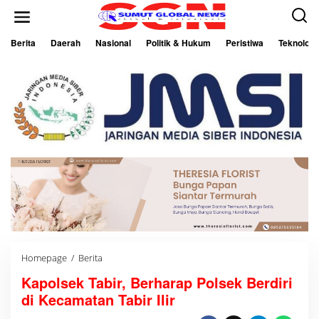
L
e
w
a
Berita
Daerah
Nasional
Politik & Hukum
Peristiwa
Teknologi
t
i
k
e
k
o
n
t
e
n
Homepage
/
Berita
K
a
Kapolsek Tabir, Berharap Polsek Berdiri
p
o
di Kecamatan Tabir Ilir
l
s