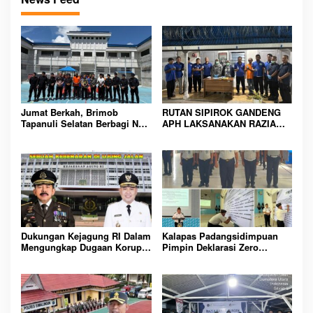
Jumat Berkah, Brimob
RUTAN SIPIROK GANDENG
Tapanuli Selatan Berbagi Nasi
APH LAKSANAKAN RAZIA
Kotak kepada Warga Binaan
KAMAR HUNIAN, WUJUD
Rutan Kelas IIB Sipirok
KOMITMEN CIPTAKAN
LINGKUNGAN
PEMASYARAKATAN YANG
AMAN
Dukungan Kejagung RI Dalam
Kalapas Padangsidimpuan
Mengungkap Dugaan Korupsi
Pimpin Deklarasi Zero
Bupati Melawi Menguat,
Handphone dan Narkoba di
Ketua AMPK : Segera Periksa
Lingkungan Lapas
Dan Tangkap!
Padangsidimpuan