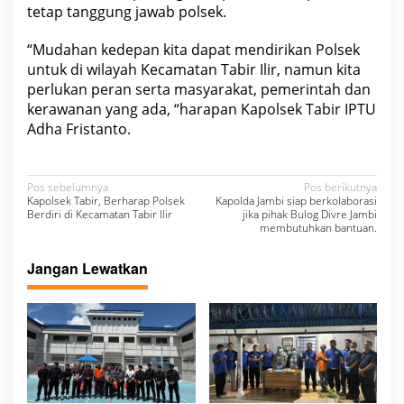
tetap tanggung jawab polsek.
“Mudahan kedepan kita dapat mendirikan Polsek
untuk di wilayah Kecamatan Tabir Ilir, namun kita
perlukan peran serta masyarakat, pemerintah dan
kerawanan yang ada, “harapan Kapolsek Tabir IPTU
Adha Fristanto.
N
Pos sebelumnya
Pos berikutnya
Kapolsek Tabir, Berharap Polsek
Kapolda Jambi siap berkolaborasi
a
Berdiri di Kecamatan Tabir Ilir
jika pihak Bulog Divre Jambi
membutuhkan bantuan.
v
i
Jangan Lewatkan
g
a
s
i
p