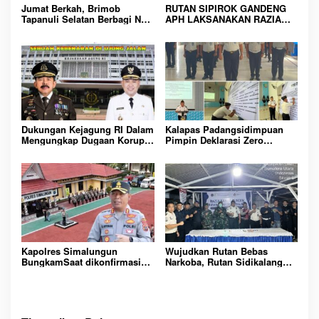
o
Jumat Berkah, Brimob
RUTAN SIPIROK GANDENG
Tapanuli Selatan Berbagi Nasi
APH LAKSANAKAN RAZIA
s
Kotak kepada Warga Binaan
KAMAR HUNIAN, WUJUD
Rutan Kelas IIB Sipirok
KOMITMEN CIPTAKAN
LINGKUNGAN
PEMASYARAKATAN YANG
AMAN
Dukungan Kejagung RI Dalam
Kalapas Padangsidimpuan
Mengungkap Dugaan Korupsi
Pimpin Deklarasi Zero
Bupati Melawi Menguat,
Handphone dan Narkoba di
Ketua AMPK : Segera Periksa
Lingkungan Lapas
Dan Tangkap!
Padangsidimpuan
Kapolres Simalungun
Wujudkan Rutan Bebas
BungkamSaat dikonfirmasi
Narkoba, Rutan Sidikalang
dugaan peredaran Narkoba
Gelar Razia Insidentil
bambang alias bembeng
Gabungan Bersama TNI-Polri
Dikecamatan gunung malela