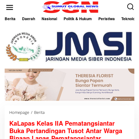
L
e
w
a
Berita
Daerah
Nasional
Politik & Hukum
Peristiwa
Teknologi
t
i
k
e
k
o
n
t
e
n
Homepage
/
Berita
K
a
KaLapas Kelas IIA Pematangsiantar
L
a
Buka Pertandingan Tusot Antar Warga
p
a
Binaan Lapas Pematangsiantar