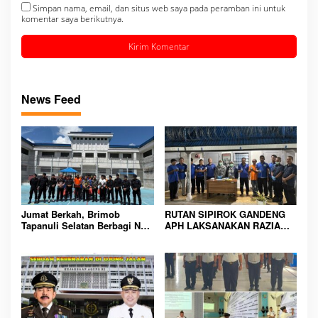
Simpan nama, email, dan situs web saya pada peramban ini untuk
komentar saya berikutnya.
News Feed
Jumat Berkah, Brimob
RUTAN SIPIROK GANDENG
Tapanuli Selatan Berbagi Nasi
APH LAKSANAKAN RAZIA
Kotak kepada Warga Binaan
KAMAR HUNIAN, WUJUD
Rutan Kelas IIB Sipirok
KOMITMEN CIPTAKAN
LINGKUNGAN
PEMASYARAKATAN YANG
AMAN