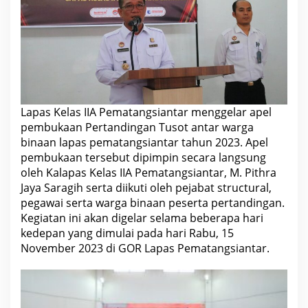
r
t
a
n
d
i
n
g
a
n
T
Lapas Kelas IIA Pematangsiantar menggelar apel
u
pembukaan Pertandingan Tusot antar warga
s
o
binaan lapas pematangsiantar tahun 2023. Apel
t
pembukaan tersebut dipimpin secara langsung
A
n
oleh Kalapas Kelas IIA Pematangsiantar, M. Pithra
t
Jaya Saragih serta diikuti oleh pejabat structural,
a
r
pegawai serta warga binaan peserta pertandingan.
W
Kegiatan ini akan digelar selama beberapa hari
a
r
kedepan yang dimulai pada hari Rabu, 15
g
November 2023 di GOR Lapas Pematangsiantar.
a
B
i
n
a
a