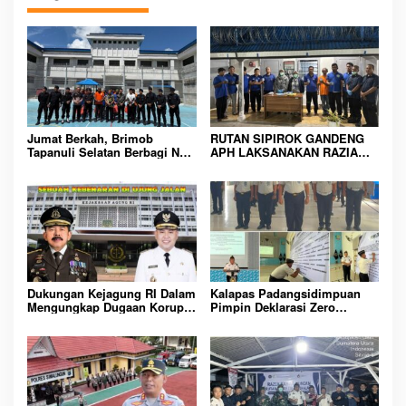
a
s
i
p
o
s
Jumat Berkah, Brimob
RUTAN SIPIROK GANDENG
Tapanuli Selatan Berbagi Nasi
APH LAKSANAKAN RAZIA
Kotak kepada Warga Binaan
KAMAR HUNIAN, WUJUD
Rutan Kelas IIB Sipirok
KOMITMEN CIPTAKAN
LINGKUNGAN
PEMASYARAKATAN YANG
AMAN
Dukungan Kejagung RI Dalam
Kalapas Padangsidimpuan
Mengungkap Dugaan Korupsi
Pimpin Deklarasi Zero
Bupati Melawi Menguat,
Handphone dan Narkoba di
Ketua AMPK : Segera Periksa
Lingkungan Lapas
Dan Tangkap!
Padangsidimpuan