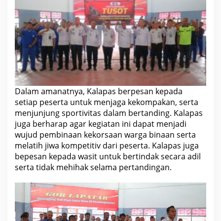
n
L
a
p
a
s
P
e
m
a
t
a
Dalam amanatnya, Kalapas berpesan kepada
n
g
setiap peserta untuk menjaga kekompakan, serta
s
menjunjung sportivitas dalam bertanding. Kalapas
i
a
juga berharap agar kegiatan ini dapat menjadi
n
wujud pembinaan kekorsaan warga binaan serta
t
a
melatih jiwa kompetitiv dari peserta. Kalapas juga
r
bepesan kepada wasit untuk bertindak secara adil
serta tidak mehihak selama pertandingan.