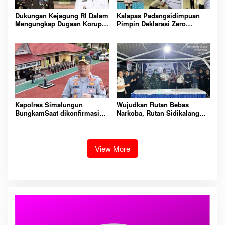
Dukungan Kejagung RI Dalam
Kalapas Padangsidimpuan
Mengungkap Dugaan Korupsi
Pimpin Deklarasi Zero
Bupati Melawi Menguat,
Handphone dan Narkoba di
Ketua AMPK : Segera Periksa
Lingkungan Lapas
Dan Tangkap!
Padangsidimpuan
Kapolres Simalungun
Wujudkan Rutan Bebas
BungkamSaat dikonfirmasi
Narkoba, Rutan Sidikalang
dugaan peredaran Narkoba
Gelar Razia Insidentil
bambang alias bembeng
Gabungan Bersama TNI-Polri
Dikecamatan gunung malela
View More