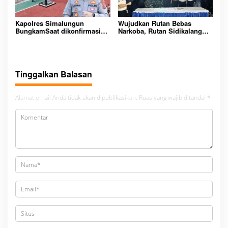
Kapolres Simalungun
Wujudkan Rutan Bebas
BungkamSaat dikonfirmasi
Narkoba, Rutan Sidikalang
dugaan peredaran Narkoba
Gelar Razia Insidentil
bambang alias bembeng
Gabungan Bersama TNI-Polri
Dikecamatan gunung malela
Tinggalkan Balasan
Alamat email Anda tidak akan dipublikasikan.
Ruas yang wajib ditandai
*