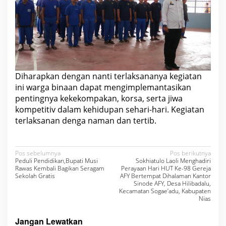
Diharapkan dengan nanti terlaksananya kegiatan
ini warga binaan dapat mengimplemantasikan
pentingnya kekekompakan, korsa, serta jiwa
kompetitiv dalam kehidupan sehari-hari. Kegiatan
terlaksanan denga naman dan tertib.
N
Pos sebelumnya
Pos berikutnya
Peduli Pendidikan,Bupati Musi
Sokhiatulo Laoli Menghadiri
a
Rawas Kembali Bagikan Seragam
Perayaan Hari HUT Ke-98 Gereja
Sekolah Gratis
AFY Bertempat Dihalaman Kantor
v
Sinode AFY, Desa Hilibadalu,
Kecamatan Sogae’adu, Kabupaten
i
Nias
g
Jangan Lewatkan