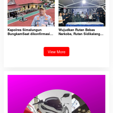
Dan Tangkap!
Padangsidimpuan
Kapolres Simalungun
Wujudkan Rutan Bebas
BungkamSaat dikonfirmasi
Narkoba, Rutan Sidikalang
dugaan peredaran Narkoba
Gelar Razia Insidentil
bambang alias bembeng
Gabungan Bersama TNI-Polri
Dikecamatan gunung malela
View More