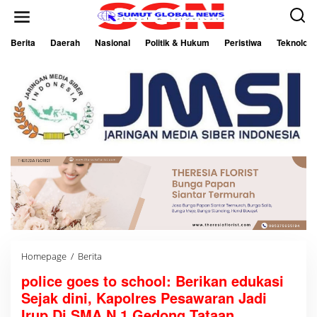
L
e
w
a
Berita
Daerah
Nasional
Politik & Hukum
Peristiwa
Teknologi
t
i
k
e
k
o
n
t
e
n
Homepage
/
Berita
p
o
police goes to school: Berikan edukasi
l
i
Sejak dini, Kapolres Pesawaran Jadi
c
e
Irup Di SMA N 1 Gedong Tataan