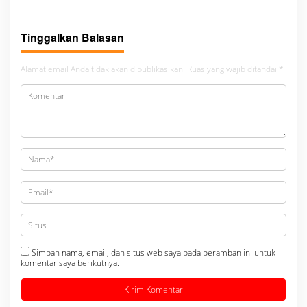
Dikecamatan gunung malela
Tinggalkan Balasan
Alamat email Anda tidak akan dipublikasikan.
Ruas yang wajib ditandai
*
Simpan nama, email, dan situs web saya pada peramban ini untuk
komentar saya berikutnya.