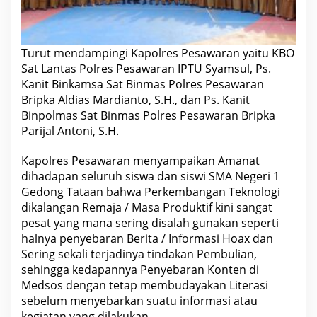
u
p
D
i
S
Turut mendampingi Kapolres Pesawaran yaitu KBO
M
Sat Lantas Polres Pesawaran IPTU Syamsul, Ps.
A
N
Kanit Binkamsa Sat Binmas Polres Pesawaran
1
Bripka Aldias Mardianto, S.H., dan Ps. Kanit
G
e
Binpolmas Sat Binmas Polres Pesawaran Bripka
d
Parijal Antoni, S.H.
o
n
g
Kapolres Pesawaran menyampaikan Amanat
T
dihadapan seluruh siswa dan siswi SMA Negeri 1
a
t
Gedong Tataan bahwa Perkembangan Teknologi
a
dikalangan Remaja / Masa Produktif kini sangat
a
n
pesat yang mana sering disalah gunakan seperti
halnya penyebaran Berita / Informasi Hoax dan
Sering sekali terjadinya tindakan Pembulian,
sehingga kedapannya Penyebaran Konten di
Medsos dengan tetap membudayakan Literasi
sebelum menyebarkan suatu informasi atau
kegiatan yang dilakukan.