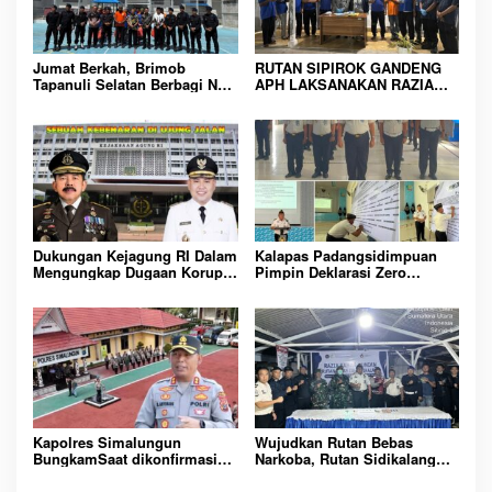
i
p
o
Jumat Berkah, Brimob
RUTAN SIPIROK GANDENG
Tapanuli Selatan Berbagi Nasi
APH LAKSANAKAN RAZIA
s
Kotak kepada Warga Binaan
KAMAR HUNIAN, WUJUD
Rutan Kelas IIB Sipirok
KOMITMEN CIPTAKAN
LINGKUNGAN
PEMASYARAKATAN YANG
AMAN
Dukungan Kejagung RI Dalam
Kalapas Padangsidimpuan
Mengungkap Dugaan Korupsi
Pimpin Deklarasi Zero
Bupati Melawi Menguat,
Handphone dan Narkoba di
Ketua AMPK : Segera Periksa
Lingkungan Lapas
Dan Tangkap!
Padangsidimpuan
Kapolres Simalungun
Wujudkan Rutan Bebas
BungkamSaat dikonfirmasi
Narkoba, Rutan Sidikalang
dugaan peredaran Narkoba
Gelar Razia Insidentil
bambang alias bembeng
Gabungan Bersama TNI-Polri