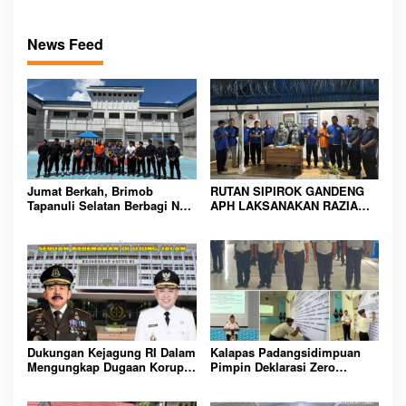
News Feed
Jumat Berkah, Brimob
RUTAN SIPIROK GANDENG
Tapanuli Selatan Berbagi Nasi
APH LAKSANAKAN RAZIA
Kotak kepada Warga Binaan
KAMAR HUNIAN, WUJUD
Rutan Kelas IIB Sipirok
KOMITMEN CIPTAKAN
LINGKUNGAN
PEMASYARAKATAN YANG
AMAN
Dukungan Kejagung RI Dalam
Kalapas Padangsidimpuan
Mengungkap Dugaan Korupsi
Pimpin Deklarasi Zero
Bupati Melawi Menguat,
Handphone dan Narkoba di
Ketua AMPK : Segera Periksa
Lingkungan Lapas