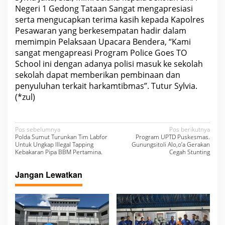
Negeri 1 Gedong Tataan Sangat mengapresiasi
serta mengucapkan terima kasih kepada Kapolres
Pesawaran yang berkesempatan hadir dalam
memimpin Pelaksaan Upacara Bendera, “Kami
sangat mengapreasi Program Police Goes TO
School ini dengan adanya polisi masuk ke sekolah
sekolah dapat memberikan pembinaan dan
penyuluhan terkait harkamtibmas”. Tutur Sylvia.
(*zul)
N
Pos sebelumnya
Pos berikutnya
Polda Sumut Turunkan Tim Labfor
Program UPTD Puskesmas.
a
Untuk Ungkap Illegal Tapping
Gunungsitoli Alo,o’a Gerakan
Kebakaran Pipa BBM Pertamina.
Cegah Stunting
v
i
Jangan Lewatkan
g
a
s