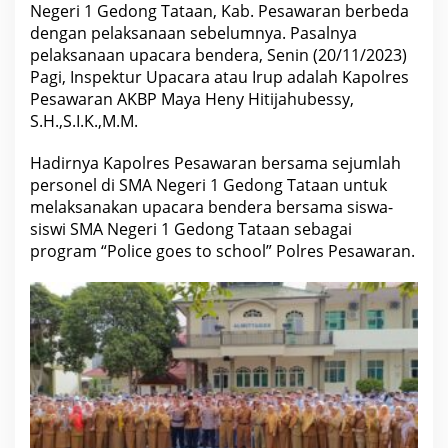
a
Negeri 1 Gedong Tataan, Kab. Pesawaran berbeda
k
dengan pelaksanaan sebelumnya. Pasalnya
d
i
pelaksanaan upacara bendera, Senin (20/11/2023)
n
Pagi, Inspektur Upacara atau Irup adalah Kapolres
i
,
Pesawaran AKBP Maya Heny Hitijahubessy,
K
S.H.,S.I.K.,M.M.
a
p
o
Hadirnya Kapolres Pesawaran bersama sejumlah
l
personel di SMA Negeri 1 Gedong Tataan untuk
r
e
melaksanakan upacara bendera bersama siswa-
s
siswi SMA Negeri 1 Gedong Tataan sebagai
P
e
program “Police goes to school” Polres Pesawaran.
s
a
w
a
r
a
n
J
a
d
i
I
r