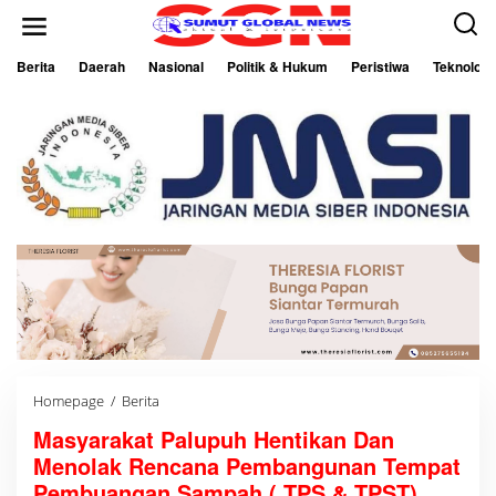
L
e
w
a
Berita
Daerah
Nasional
Politik & Hukum
Peristiwa
Teknologi
t
i
k
e
k
o
n
t
e
n
Homepage
/
Berita
M
a
Masyarakat Palupuh Hentikan Dan
s
y
Menolak Rencana Pembangunan Tempat
a
r
Pembuangan Sampah ( TPS & TPST)