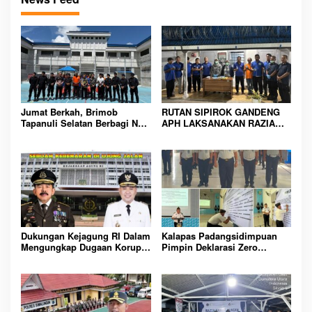
Jumat Berkah, Brimob
RUTAN SIPIROK GANDENG
Tapanuli Selatan Berbagi Nasi
APH LAKSANAKAN RAZIA
Kotak kepada Warga Binaan
KAMAR HUNIAN, WUJUD
Rutan Kelas IIB Sipirok
KOMITMEN CIPTAKAN
LINGKUNGAN
PEMASYARAKATAN YANG
AMAN
Dukungan Kejagung RI Dalam
Kalapas Padangsidimpuan
Mengungkap Dugaan Korupsi
Pimpin Deklarasi Zero
Bupati Melawi Menguat,
Handphone dan Narkoba di
Ketua AMPK : Segera Periksa
Lingkungan Lapas
Dan Tangkap!
Padangsidimpuan