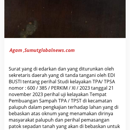
g
a
n
S
a
m
p
a
h
(
T
Agam ,Sumutglobalnews.com
P
S
&
T
P
Surat yang di edarkan dan yang diturunkan oleh
S
sekretaris daerah yang di tanda tangani oleh EDI
T
)
BUSTI tentang perihal Studi kelayakan TPA/ TPSA
,
nomor : 600 / 385 / PERKIM / XI / 2023 tanggal 21
L
november 2023 perihal uji kelayakan Tempat
e
b
Pembuangan Sampah TPA / TPST di kecamatan
i
palupuh dalam pengkajian terhadap lahan yang di
h
B
bebaskan atas oknum yang menamakan dirinya
a
masyarakat palupuh dan perihal pemasangan
i
k
patok sepadan tanah yang akan di bebaskan untuk
P