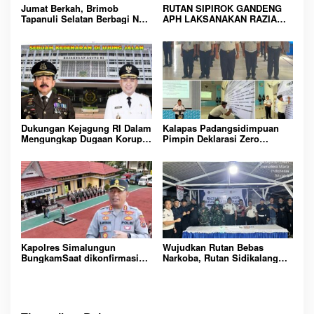
s
Jumat Berkah, Brimob
RUTAN SIPIROK GANDENG
Tapanuli Selatan Berbagi Nasi
APH LAKSANAKAN RAZIA
Kotak kepada Warga Binaan
KAMAR HUNIAN, WUJUD
Rutan Kelas IIB Sipirok
KOMITMEN CIPTAKAN
LINGKUNGAN
PEMASYARAKATAN YANG
AMAN
Dukungan Kejagung RI Dalam
Kalapas Padangsidimpuan
Mengungkap Dugaan Korupsi
Pimpin Deklarasi Zero
Bupati Melawi Menguat,
Handphone dan Narkoba di
Ketua AMPK : Segera Periksa
Lingkungan Lapas
Dan Tangkap!
Padangsidimpuan
Kapolres Simalungun
Wujudkan Rutan Bebas
BungkamSaat dikonfirmasi
Narkoba, Rutan Sidikalang
dugaan peredaran Narkoba
Gelar Razia Insidentil
bambang alias bembeng
Gabungan Bersama TNI-Polri
Dikecamatan gunung malela