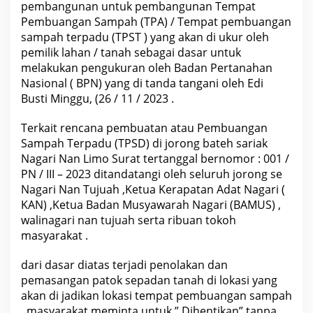
pembangunan untuk pembangunan Tempat
e
m
Pembuangan Sampah (TPA) / Tempat pembuangan
b
sampah terpadu (TPST ) yang akan di ukur oleh
a
n
pemilik lahan / tanah sebagai dasar untuk
g
melakukan pengukuran oleh Badan Pertanahan
u
n
Nasional ( BPN) yang di tanda tangani oleh Edi
F
Busti Minggu, (26 / 11 / 2023 .
i
s
i
Terkait rencana pembuatan atau Pembuangan
k
Sampah Terpadu (TPSD) di jorong bateh sariak
d
a
Nagari Nan Limo Surat tertanggal bernomor : 001 /
n
PN / III – 2023 ditandatangi oleh seluruh jorong se
S
D
Nagari Nan Tujuah ,Ketua Kerapatan Adat Nagari (
M
KAN) ,Ketua Badan Musyawarah Nagari (BAMUS) ,
?
walinagari nan tujuah serta ribuan tokoh
masyarakat .
dari dasar diatas terjadi penolakan dan
pemasangan patok sepadan tanah di lokasi yang
akan di jadikan lokasi tempat pembuangan sampah
, masyarakat meminta untuk ” Dihentikan” tanpa