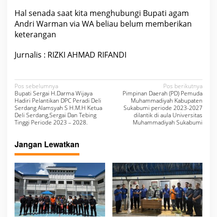
Hal senada saat kita menghubungi Bupati agam
Andri Warman via WA beliau belum memberikan
keterangan
Jurnalis : RIZKI AHMAD RIFANDI
N
Pos sebelumnya
Pos berikutnya
Bupati Sergai H.Darma Wijaya
Pimpinan Daerah (PD) Pemuda
a
Hadiri Pelantikan DPC Peradi Deli
Muhammadiyah Kabupaten
Serdang Alamsyah S H.M.H Ketua
Sukabumi periode 2023-2027
v
Deli Serdang,Sergai Dan Tebing
dilantik di aula Universitas
Tinggi Periode 2023 – 2028.
Muhammadiyah Sukabumi
i
g
Jangan Lewatkan
a
s
i
p
o