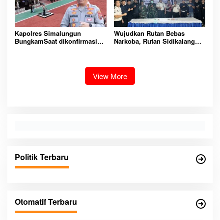
Kapolres Simalungun
Wujudkan Rutan Bebas
BungkamSaat dikonfirmasi
Narkoba, Rutan Sidikalang
dugaan peredaran Narkoba
Gelar Razia Insidentil
bambang alias bembeng
Gabungan Bersama TNI-Polri
Dikecamatan gunung malela
View More
Politik Terbaru
Otomatif Terbaru