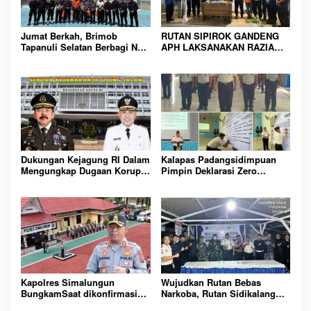
Jumat Berkah, Brimob
RUTAN SIPIROK GANDENG
Tapanuli Selatan Berbagi Nasi
APH LAKSANAKAN RAZIA
Kotak kepada Warga Binaan
KAMAR HUNIAN, WUJUD
Rutan Kelas IIB Sipirok
KOMITMEN CIPTAKAN
LINGKUNGAN
PEMASYARAKATAN YANG
AMAN
Dukungan Kejagung RI Dalam
Kalapas Padangsidimpuan
Mengungkap Dugaan Korupsi
Pimpin Deklarasi Zero
Bupati Melawi Menguat,
Handphone dan Narkoba di
Ketua AMPK : Segera Periksa
Lingkungan Lapas
Dan Tangkap!
Padangsidimpuan
Kapolres Simalungun
Wujudkan Rutan Bebas
BungkamSaat dikonfirmasi
Narkoba, Rutan Sidikalang
dugaan peredaran Narkoba
Gelar Razia Insidentil