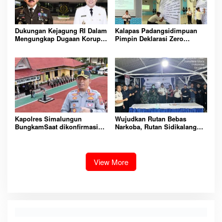
Dukungan Kejagung RI Dalam
Kalapas Padangsidimpuan
Mengungkap Dugaan Korupsi
Pimpin Deklarasi Zero
Bupati Melawi Menguat,
Handphone dan Narkoba di
Ketua AMPK : Segera Periksa
Lingkungan Lapas
Dan Tangkap!
Padangsidimpuan
Kapolres Simalungun
Wujudkan Rutan Bebas
BungkamSaat dikonfirmasi
Narkoba, Rutan Sidikalang
dugaan peredaran Narkoba
Gelar Razia Insidentil
bambang alias bembeng
Gabungan Bersama TNI-Polri
Dikecamatan gunung malela
View More