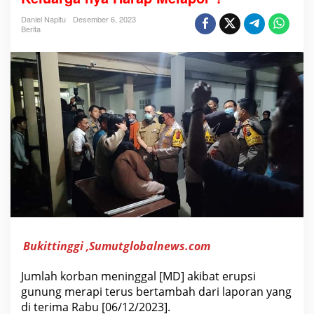
K
o
Daniel Napitu
Desember 6, 2023
r
Berita
b
a
n
T
e
r
u
s
B
e
r
t
a
m
b
a
h
,
M
a
s
Bukittinggi ,Sumutglobalnews.com
y
a
Jumlah korban meninggal [MD] akibat erupsi
r
a
gunung merapi terus bertambah dari laporan yang
k
di terima Rabu [06/12/2023].
a