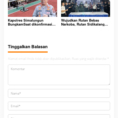
Kapolres Simalungun
Wujudkan Rutan Bebas
BungkamSaat dikonfirmasi
Narkoba, Rutan Sidikalang
dugaan peredaran Narkoba
Gelar Razia Insidentil
bambang alias bembeng
Gabungan Bersama TNI-Polri
Dikecamatan gunung malela
Tinggalkan Balasan
Alamat email Anda tidak akan dipublikasikan.
Ruas yang wajib ditandai
*