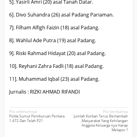
5]. Yasirli Amri (20) asal Tanah Datar.
6]. Divo Suhandra (26) asal Padang Pariaman.
7]. Filham Alfigh Faizin (18) asal Padang.
8]. Wahlul Ade Putra (19) asal Padang.
9]. Riski Rahmad Hidayat (20) asal Padang.
10]. Reyhani Zahra Fadli (18) asal Padang.
11]. Muhammad Iqbal (23) asal Padang.
Jurnalis : RIZKI AHMAD RIFANDI
N
Pos sebelumnya
Pos berikutnya
Polda Sumut Pemburuan Perkara
Jumlah Korban Terus Bertambah
a
1.472 Dan Telah P21
,Masyarakat Yang Kehilangan
Anggota Keluarga nya Harap
v
Melapor ?