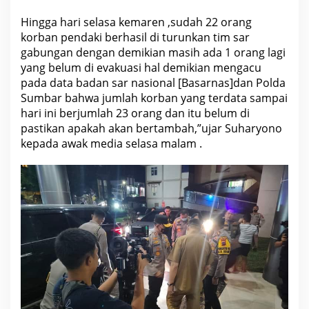
t
Y
Hingga hari selasa kemaren ,sudah 22 orang
a
n
korban pendaki berhasil di turunkan tim sar
g
gabungan dengan demikian masih ada 1 orang lagi
K
yang belum di evakuasi hal demikian mengacu
e
h
pada data badan sar nasional [Basarnas]dan Polda
i
Sumbar bahwa jumlah korban yang terdata sampai
l
a
hari ini berjumlah 23 orang dan itu belum di
n
pastikan apakah akan bertambah,”ujar Suharyono
g
a
kepada awak media selasa malam .
n
A
n
g
g
o
t
a
K
e
l
u
a
r
g
a