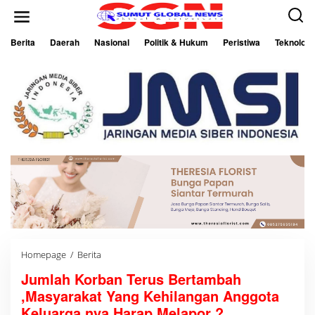
L
e
w
a
Berita
Daerah
Nasional
Politik & Hukum
Peristiwa
Teknologi
t
i
k
e
k
o
n
t
e
n
Homepage
/
Berita
J
u
Jumlah Korban Terus Bertambah
m
l
,Masyarakat Yang Kehilangan Anggota
a
h
Keluarga nya Harap Melapor ?