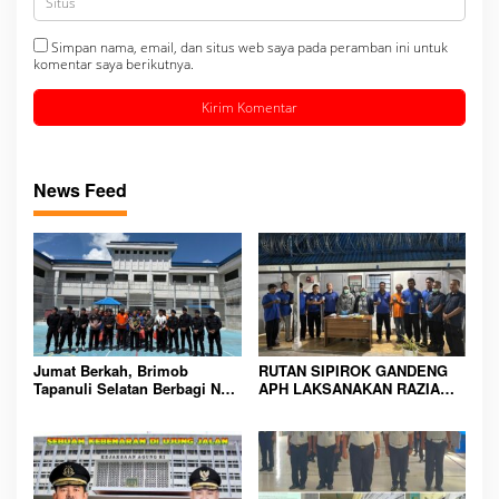
Simpan nama, email, dan situs web saya pada peramban ini untuk
komentar saya berikutnya.
News Feed
Jumat Berkah, Brimob
RUTAN SIPIROK GANDENG
Tapanuli Selatan Berbagi Nasi
APH LAKSANAKAN RAZIA
Kotak kepada Warga Binaan
KAMAR HUNIAN, WUJUD
Rutan Kelas IIB Sipirok
KOMITMEN CIPTAKAN
LINGKUNGAN
PEMASYARAKATAN YANG
AMAN