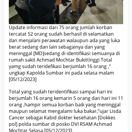
n
y
a
H
a
r
Update informasi dari 75 orang jumlah korban
a
tercatat 52 orang sudah berhasil di selamatkan
p
M
dan menjalani perawatan walaupun ada yang luka
e
berat sedang dan lain sebagainya dan yang
l
a
meninggal [MD]sedang di identifikasi semuanya di
p
rumah sakit Achmad Mochtar Bukittinggi Total
o
r
yamg sudah teridefikasi berjumlah 16 orang ,”
?
ungkap Kapolda Sumbar ini pada selasa malam
[05/12/2023]
Total yang sudah teridentifikasi sampai hari ini
berjumlah 16 orang kemarin 5 orang dan hari ini 11
orang ,hampir semua korban baik yang meninggal
maupun selamat mengalami luka bakar,”ujar Lisda
Cancer sebagai Kabid dokter kesehatan [Dokkes
pol] polda sumbar di posko DVI RSAM Achmad
Mochtar Selasa [05/12/2023].