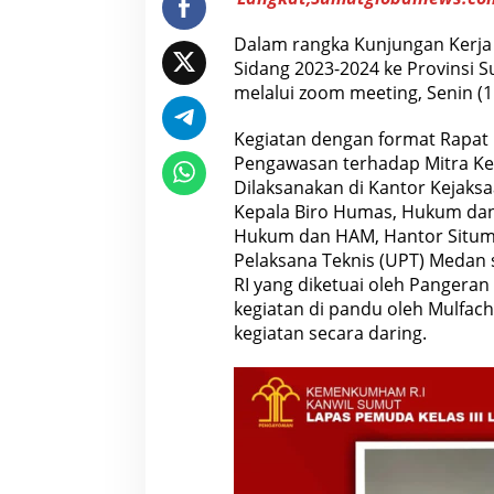
R
R
Dalam rangka Kunjungan Kerja R
I
S
Sidang 2023-2024 ke Provinsi 
e
melalui zoom meeting, Senin (1
c
a
r
Kegiatan dengan format Rapat 
a
Pengawasan terhadap Mitra Kerj
D
a
Dilaksanakan di Kantor Kejaksa
r
Kepala Biro Humas, Hukum dan 
i
n
Hukum dan HAM, Hantor Situmor
g
Pelaksana Teknis (UPT) Medan
RI yang diketuai oleh Pangeran 
kegiatan di pandu oleh Mulfac
kegiatan secara daring.