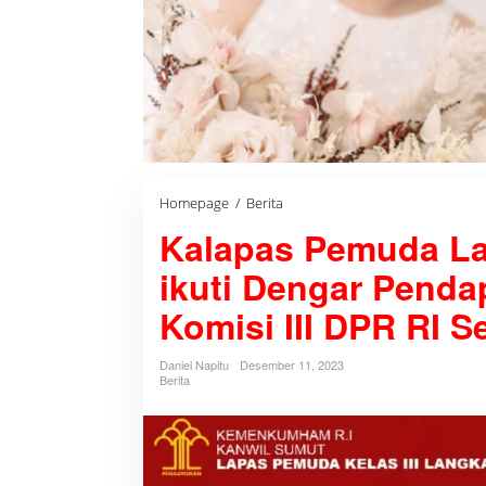
Homepage
/
Berita
K
a
Kalapas Pemuda La
l
a
p
ikuti Dengar Penda
a
s
Komisi III DPR RI S
P
e
m
Daniel Napitu
Desember 11, 2023
u
Berita
d
a
L
a
n
g
k