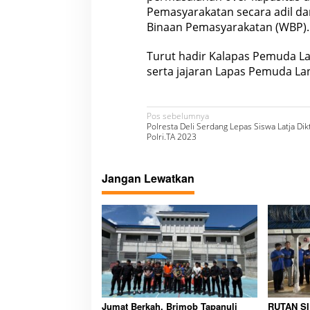
Pemasyarakatan secara adil d
Binaan Pemasyarakatan (WBP).
Turut hadir Kalapas Pemuda La
serta jajaran Lapas Pemuda Lan
N
Pos sebelumnya
Polresta Deli Serdang Lepas Siswa Latja Di
a
Polri.TA 2023
v
i
Jangan Lewatkan
g
a
s
i
p
o
Jumat Berkah, Brimob Tapanuli
RUTAN S