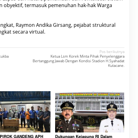
an obyektif, termasuk pemenuhan hak-hak Warga
ngkat, Raymon Andika Girsang, pejabat struktural
gkat secara virtual.
Pos berikutnya
ktukba
Ketua Lsm Korek Minta Pihak Penyelenggara
Bertanggung Jawab Dengan Kondisi Stadion H.Syahadat
Kutacane.
IPIROK GANDENG APH
Dukungan Kejagung RI Dalam