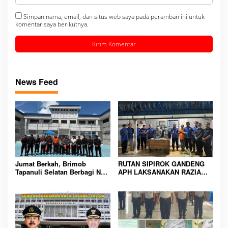
Simpan nama, email, dan situs web saya pada peramban ini untuk
komentar saya berikutnya.
News Feed
Jumat Berkah, Brimob
RUTAN SIPIROK GANDENG
Tapanuli Selatan Berbagi Nasi
APH LAKSANAKAN RAZIA
Kotak kepada Warga Binaan
KAMAR HUNIAN, WUJUD
Rutan Kelas IIB Sipirok
KOMITMEN CIPTAKAN
LINGKUNGAN
PEMASYARAKATAN YANG
AMAN