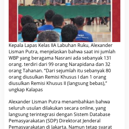
k
8
0
o
r
a
n
g
W
a
Kepala Lapas Kelas IIA Labuhan Ruku, Alexander
r
g
Lisman Putra, menjelaskan bahwa saat ini jumlah
a
WBP yang beragama Nasrani ada sebanyak 131
B
i
orang. terdiri dari 99 orang Narapidana dan 32
n
orang Tahanan. “Dari sejumlah itu sebanyak 80
a
a
orang diusulkan Remisi Khusus I dan 1 orang
n
diusulkan Remisi Khusus II (langsung bebas),”
P
e
ungkap Kalapas
m
a
Alexander Lisman Putra menambahkan bahwa
s
y
seluruh usulan dilakukan secara online, yang
a
langsung terintegrasi dengan Sistem Database
r
a
Pemasyarakatan (SDP) Direktorat Jenderal
k
Pemasyarakatan di Jakarta. Namun tetap syarat
a