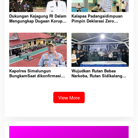
Dukungan Kejagung RI Dalam
Kalapas Padangsidimpuan
Mengungkap Dugaan Korupsi
Pimpin Deklarasi Zero
Bupati Melawi Menguat,
Handphone dan Narkoba di
Ketua AMPK : Segera Periksa
Lingkungan Lapas
Dan Tangkap!
Padangsidimpuan
Kapolres Simalungun
Wujudkan Rutan Bebas
BungkamSaat dikonfirmasi
Narkoba, Rutan Sidikalang
dugaan peredaran Narkoba
Gelar Razia Insidentil
bambang alias bembeng
Gabungan Bersama TNI-Polri
Dikecamatan gunung malela
View More