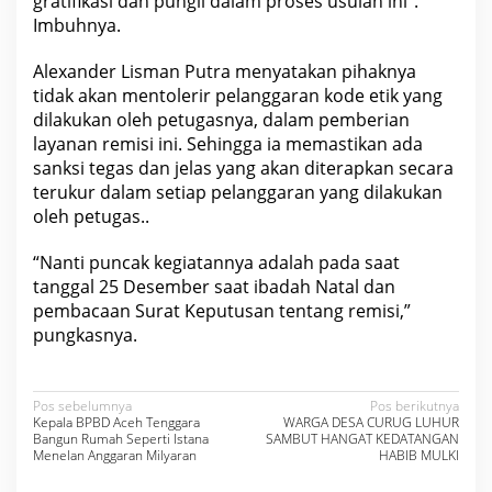
gratifikasi dan pungli dalam proses usulan ini”.
u
Imbuhnya.
k
m
e
Alexander Lisman Putra menyatakan pihaknya
n
tidak akan mentolerir pelanggaran kode etik yang
d
a
dilakukan oleh petugasnya, dalam pemberian
p
layanan remisi ini. Sehingga ia memastikan ada
a
t
sanksi tegas dan jelas yang akan diterapkan secara
k
terukur dalam setiap pelanggaran yang dilakukan
a
n
oleh petugas..
R
e
“Nanti puncak kegiatannya adalah pada saat
m
i
tanggal 25 Desember saat ibadah Natal dan
s
pembacaan Surat Keputusan tentang remisi,”
i
K
pungkasnya.
h
u
s
u
N
Pos sebelumnya
Pos berikutnya
s
Kepala BPBD Aceh Tenggara
WARGA DESA CURUG LUHUR
H
a
Bangun Rumah Seperti Istana
SAMBUT HANGAT KEDATANGAN
a
Menelan Anggaran Milyaran
HABIB MULKI
r
v
i
R