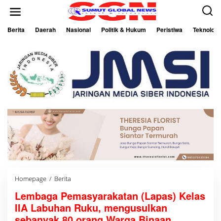
L
e
w
a
Berita
Daerah
Nasional
Politik & Hukum
Peristiwa
Teknologi
t
i
k
e
k
o
n
t
e
n
Homepage
/
Berita
L
e
Lembaga Pemasyarakatan (Lapas) Kelas
m
b
IIA Labuhan Ruku, mengusulkan
a
g
sebanyak 80 orang Warga Binaan