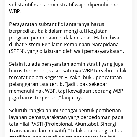
t
substantif dan administratif wajib dipenuhi oleh
a
WBP.
n
(
W
Persyaratan subtantif di antaranya harus
B
berpredikat baik dalam mengikuti kegiatan
P
)
program pembinaan di dalam lapas. Hal ini bisa
y
dilihat Sistem Penilaian Pembinaan Narapidana
a
n
(SPPN), yang dilakukan oleh wali pemasyarakatan.
g
b
e
Selain itu ada persyaratan administratif yang juga
r
harus terpenuhi, salah satunya WBP tersebut tidak
a
g
tercatat dalam Register F. Yakni buku pencatatan
a
pelanggaran tata tertib. “Jadi tidak sekedar
m
memenuhi hak WBP, tapi kewajiban seorang WBP
a
N
juga harus terpenuhi,” lanjutnya.
a
s
r
Seluruh rangkaian ini sebagai bentuk pemberian
a
layanan pemasyarakatan yang berpedoman pada
n
i
tata nilai PASTI (Profesional, Akuntabel, Sinergi,
u
Transparan dan Inovatif). “Tidak ada ruang untuk
n
t