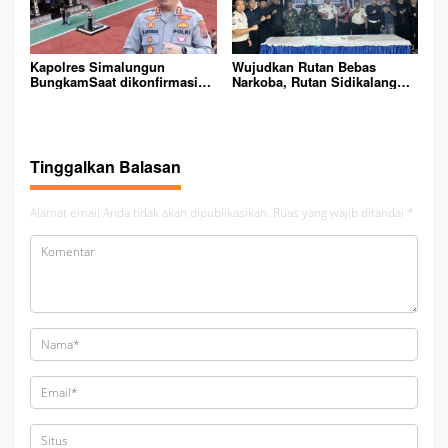
Kapolres Simalungun
Wujudkan Rutan Bebas
BungkamSaat dikonfirmasi
Narkoba, Rutan Sidikalang
dugaan peredaran Narkoba
Gelar Razia Insidentil
bambang alias bembeng
Gabungan Bersama TNI-Polri
Dikecamatan gunung malela
Tinggalkan Balasan
Alamat email Anda tidak akan dipublikasikan.
Ruas yang wajib ditandai
*