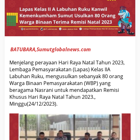
L
a
b
u
h
a
n
R
u
k
BATUBARA,Sumutglobalnews.com
u
,
m
Menjelang perayaan Hari Raya Natal Tahun 2023,
e
n
Lembaga Pemasyarakatan (Lapas) Kelas IIA
g
Labuhan Ruku, mengusulkan sebanyak 80 orang
u
s
Warga Binaan Pemasyarakatan (WBP) yang
u
beragama Nasrani untuk mendapatkan Remisi
l
k
Khusus Hari Raya Natal Tahun 2023.,
a
Minggu(24/12/2023).
n
s
e
b
a
n
y
a