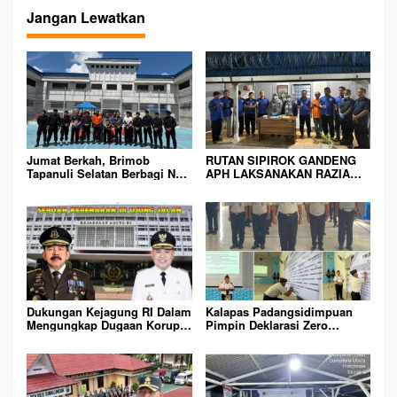
i
Jangan Lewatkan
g
a
s
i
p
o
Jumat Berkah, Brimob
RUTAN SIPIROK GANDENG
s
Tapanuli Selatan Berbagi Nasi
APH LAKSANAKAN RAZIA
Kotak kepada Warga Binaan
KAMAR HUNIAN, WUJUD
Rutan Kelas IIB Sipirok
KOMITMEN CIPTAKAN
LINGKUNGAN
PEMASYARAKATAN YANG
AMAN
Dukungan Kejagung RI Dalam
Kalapas Padangsidimpuan
Mengungkap Dugaan Korupsi
Pimpin Deklarasi Zero
Bupati Melawi Menguat,
Handphone dan Narkoba di
Ketua AMPK : Segera Periksa
Lingkungan Lapas
Dan Tangkap!
Padangsidimpuan