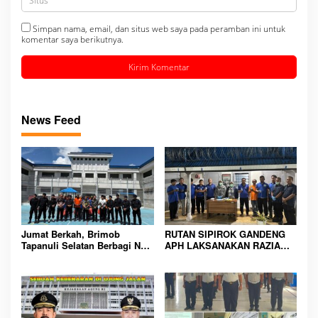
Simpan nama, email, dan situs web saya pada peramban ini untuk
komentar saya berikutnya.
News Feed
Jumat Berkah, Brimob
RUTAN SIPIROK GANDENG
Tapanuli Selatan Berbagi Nasi
APH LAKSANAKAN RAZIA
Kotak kepada Warga Binaan
KAMAR HUNIAN, WUJUD
Rutan Kelas IIB Sipirok
KOMITMEN CIPTAKAN
LINGKUNGAN
PEMASYARAKATAN YANG
AMAN