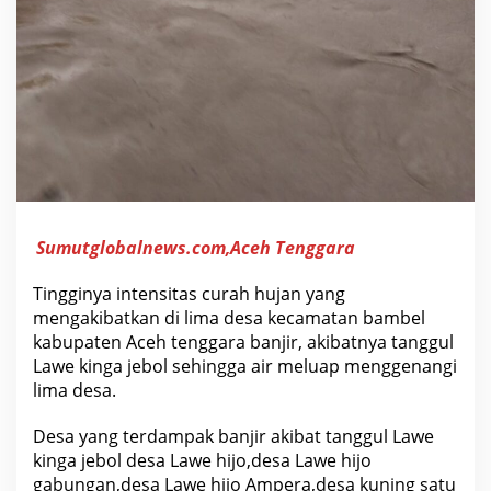
D
e
s
a
D
i
K
e
c
.
B
a
m
b
e
Sumutglobalnews.com,Aceh Tenggara
l
K
a
Tingginya intensitas curah hujan yang
b
mengakibatkan di lima desa kecamatan bambel
.
A
kabupaten Aceh tenggara banjir, akibatnya tanggul
c
Lawe kinga jebol sehingga air meluap menggenangi
e
h
lima desa.
T
e
Desa yang terdampak banjir akibat tanggul Lawe
n
g
kinga jebol desa Lawe hijo,desa Lawe hijo
g
gabungan,desa Lawe hijo Ampera,desa kuning satu
a