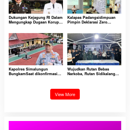
Dukungan Kejagung RI Dalam
Kalapas Padangsidimpuan
Mengungkap Dugaan Korupsi
Pimpin Deklarasi Zero
Bupati Melawi Menguat,
Handphone dan Narkoba di
Ketua AMPK : Segera Periksa
Lingkungan Lapas
Dan Tangkap!
Padangsidimpuan
Kapolres Simalungun
Wujudkan Rutan Bebas
BungkamSaat dikonfirmasi
Narkoba, Rutan Sidikalang
dugaan peredaran Narkoba
Gelar Razia Insidentil
bambang alias bembeng
Gabungan Bersama TNI-Polri
Dikecamatan gunung malela
View More