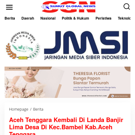
L
e
w
a
Berita
Daerah
Nasional
Politik & Hukum
Peristiwa
Teknologi
t
i
k
e
k
o
n
t
e
n
Homepage
/
Berita
A
c
Aceh Tenggara Kembali Di Landa Banjir
e
h
Lima Desa Di Kec.Bambel Kab.Aceh
T
e
Tenggara