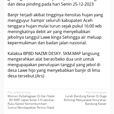
r
dan desa pinding.pada hari Senin 25-12-2023
a
Banjir terjadi akibat tingginya itensitas hujan yang
mengguyur hampir seluruh kabupaten Aceh
tenggara hujan mulai turun sejak pukul 16:00 wib
meningkatnya debit air yang menyebabkan
jebolnya tanggul Lawe kinga Sehingga air meluap
kepermukiman dan badan jalan nasional.
Kalaksa BPBD NAZMI DESKY. SKM.MAP langsung
mengerahkan alat berat/beko dua unit untuk
mengupayakan penutupan tanggul yang jebol di
desa Lawe hijo yang menyebabkan banjir di lima
desa tersebut.(Ars)
N
Pos sebelumnya
Pos berikutnya
Momen Kebahagiaan Di Hari Natal
Lurah Bandung Kanan Di Duga
a
: 80 WBP Lapas Kelas II A Labuhan
Bohongi Masyarakat Kelurahan
Ruku Kanwil Kemenkumham
Bandung Kanan
v
Sumut Mendapatkan Remisi Natal