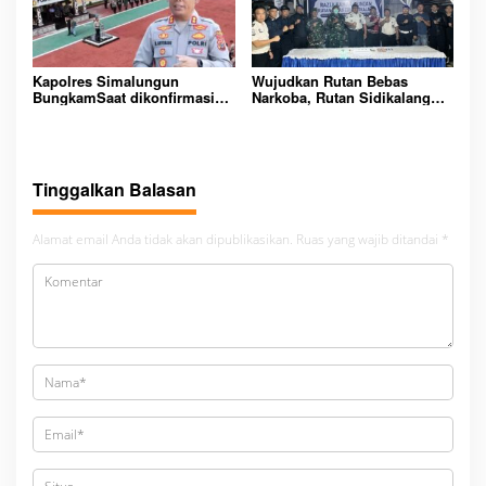
Kapolres Simalungun
Wujudkan Rutan Bebas
BungkamSaat dikonfirmasi
Narkoba, Rutan Sidikalang
dugaan peredaran Narkoba
Gelar Razia Insidentil
bambang alias bembeng
Gabungan Bersama TNI-Polri
Dikecamatan gunung malela
Tinggalkan Balasan
Alamat email Anda tidak akan dipublikasikan.
Ruas yang wajib ditandai
*