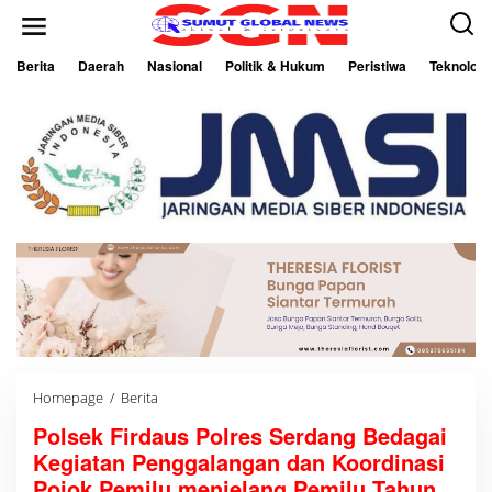
L
e
w
a
Berita
Daerah
Nasional
Politik & Hukum
Peristiwa
Teknologi
t
i
k
e
k
o
n
t
e
n
Homepage
/
Berita
P
o
Polsek Firdaus Polres Serdang Bedagai
l
s
Kegiatan Penggalangan dan Koordinasi
e
k
Pojok Pemilu menjelang Pemilu Tahun