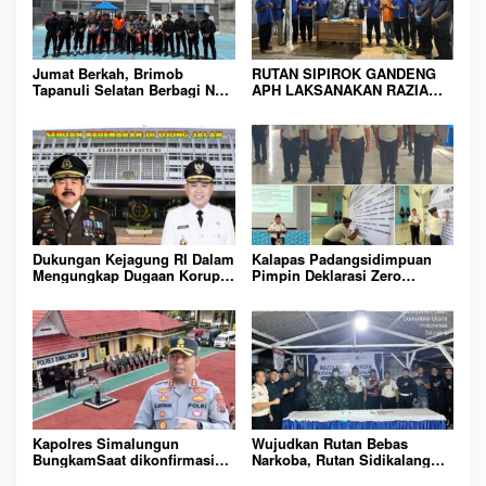
i
p
o
Jumat Berkah, Brimob
RUTAN SIPIROK GANDENG
s
Tapanuli Selatan Berbagi Nasi
APH LAKSANAKAN RAZIA
Kotak kepada Warga Binaan
KAMAR HUNIAN, WUJUD
Rutan Kelas IIB Sipirok
KOMITMEN CIPTAKAN
LINGKUNGAN
PEMASYARAKATAN YANG
AMAN
Dukungan Kejagung RI Dalam
Kalapas Padangsidimpuan
Mengungkap Dugaan Korupsi
Pimpin Deklarasi Zero
Bupati Melawi Menguat,
Handphone dan Narkoba di
Ketua AMPK : Segera Periksa
Lingkungan Lapas
Dan Tangkap!
Padangsidimpuan
Kapolres Simalungun
Wujudkan Rutan Bebas
BungkamSaat dikonfirmasi
Narkoba, Rutan Sidikalang
dugaan peredaran Narkoba
Gelar Razia Insidentil