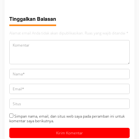
bambang alias bembeng
Gabungan Bersama TNI-Polri
Dikecamatan gunung malela
Tinggalkan Balasan
Alamat email Anda tidak akan dipublikasikan.
Ruas yang wajib ditandai
*
Simpan nama, email, dan situs web saya pada peramban ini untuk
komentar saya berikutnya.