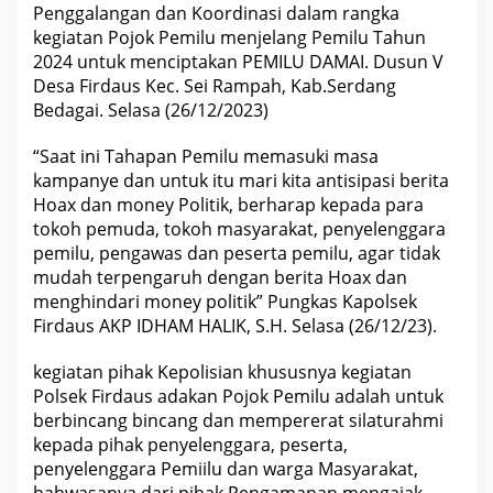
i
Penggalangan dan Koordinasi dalam rangka
a
kegiatan Pojok Pemilu menjelang Pemilu Tahun
t
a
2024 untuk menciptakan PEMILU DAMAI. Dusun V
n
Desa Firdaus Kec. Sei Rampah, Kab.Serdang
P
e
Bedagai. Selasa (26/12/2023)
n
g
“Saat ini Tahapan Pemilu memasuki masa
g
a
kampanye dan untuk itu mari kita antisipasi berita
l
Hoax dan money Politik, berharap kepada para
a
n
tokoh pemuda, tokoh masyarakat, penyelenggara
g
pemilu, pengawas dan peserta pemilu, agar tidak
a
n
mudah terpengaruh dengan berita Hoax dan
d
menghindari money politik” Pungkas Kapolsek
a
n
Firdaus AKP IDHAM HALIK, S.H. Selasa (26/12/23).
K
o
o
kegiatan pihak Kepolisian khususnya kegiatan
r
Polsek Firdaus adakan Pojok Pemilu adalah untuk
d
berbincang bincang dan mempererat silaturahmi
i
n
kepada pihak penyelenggara, peserta,
a
penyelenggara Pemiilu dan warga Masyarakat,
s
i