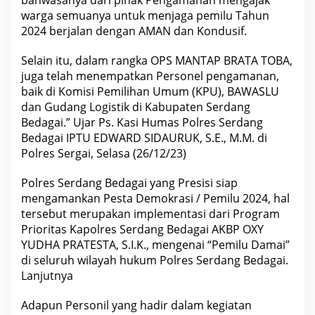
bahwasanya dari pihak Pengamanan mengajak
P
warga semuanya untuk menjaga pemilu Tahun
o
j
2024 berjalan dengan AMAN dan Kondusif.
o
k
P
Selain itu, dalam rangka OPS MANTAP BRATA TOBA,
e
juga telah menempatkan Personel pengamanan,
m
i
baik di Komisi Pemilihan Umum (KPU), BAWASLU
l
dan Gudang Logistik di Kabupaten Serdang
u
Bedagai.” Ujar Ps. Kasi Humas Polres Serdang
m
e
Bedagai IPTU EDWARD SIDAURUK, S.E., M.M. di
n
Polres Sergai, Selasa (26/12/23)
j
e
l
Polres Serdang Bedagai yang Presisi siap
a
n
mengamankan Pesta Demokrasi / Pemilu 2024, hal
g
tersebut merupakan implementasi dari Program
P
e
Prioritas Kapolres Serdang Bedagai AKBP OXY
m
YUDHA PRATESTA, S.I.K., mengenai “Pemilu Damai”
i
l
di seluruh wilayah hukum Polres Serdang Bedagai.
u
Lanjutnya
T
a
h
Adapun Personil yang hadir dalam kegiatan
u