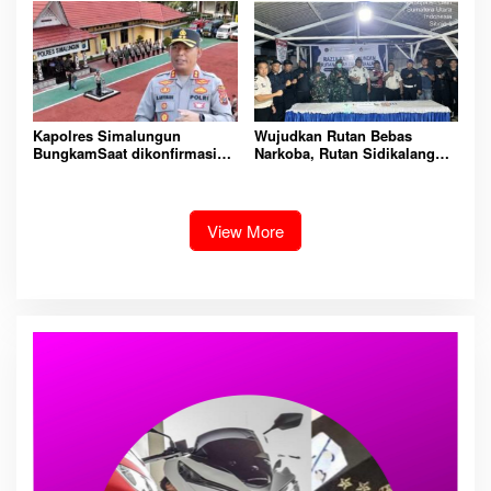
Dan Tangkap!
Padangsidimpuan
Kapolres Simalungun
Wujudkan Rutan Bebas
BungkamSaat dikonfirmasi
Narkoba, Rutan Sidikalang
dugaan peredaran Narkoba
Gelar Razia Insidentil
bambang alias bembeng
Gabungan Bersama TNI-Polri
Dikecamatan gunung malela
View More