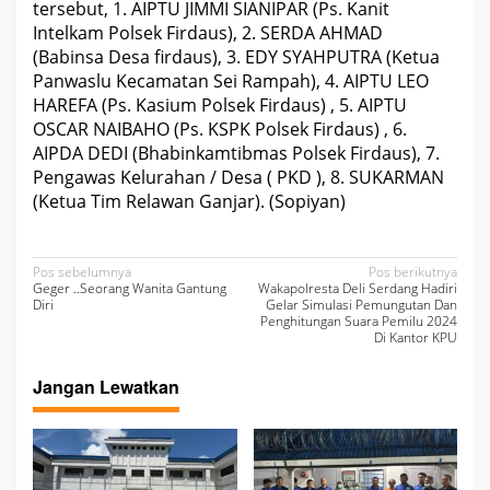
tersebut, 1. AIPTU JIMMI SIANIPAR (Ps. Kanit
n
2
Intelkam Polsek Firdaus), 2. SERDA AHMAD
0
(Babinsa Desa firdaus), 3. EDY SYAHPUTRA (Ketua
2
4
Panwaslu Kecamatan Sei Rampah), 4. AIPTU LEO
HAREFA (Ps. Kasium Polsek Firdaus) , 5. AIPTU
OSCAR NAIBAHO (Ps. KSPK Polsek Firdaus) , 6.
AIPDA DEDI (Bhabinkamtibmas Polsek Firdaus), 7.
Pengawas Kelurahan / Desa ( PKD ), 8. SUKARMAN
(Ketua Tim Relawan Ganjar). (Sopiyan)
N
Pos sebelumnya
Pos berikutnya
Geger ..Seorang Wanita Gantung
Wakapolresta Deli Serdang Hadiri
a
Diri
Gelar Simulasi Pemungutan Dan
Penghitungan Suara Pemilu 2024
v
Di Kantor KPU
i
Jangan Lewatkan
g
a
s