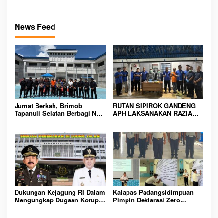
News Feed
Jumat Berkah, Brimob
RUTAN SIPIROK GANDENG
Tapanuli Selatan Berbagi Nasi
APH LAKSANAKAN RAZIA
Kotak kepada Warga Binaan
KAMAR HUNIAN, WUJUD
Rutan Kelas IIB Sipirok
KOMITMEN CIPTAKAN
LINGKUNGAN
PEMASYARAKATAN YANG
AMAN
Dukungan Kejagung RI Dalam
Kalapas Padangsidimpuan
Mengungkap Dugaan Korupsi
Pimpin Deklarasi Zero
Bupati Melawi Menguat,
Handphone dan Narkoba di
Ketua AMPK : Segera Periksa
Lingkungan Lapas