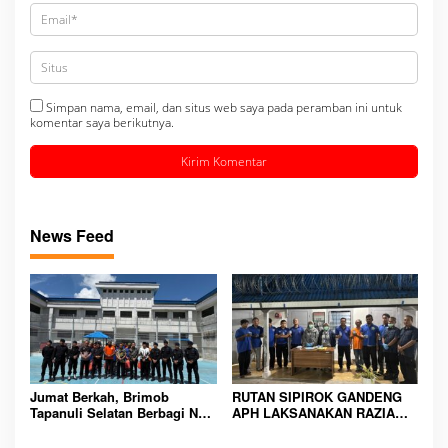
Simpan nama, email, dan situs web saya pada peramban ini untuk
komentar saya berikutnya.
News Feed
Jumat Berkah, Brimob
RUTAN SIPIROK GANDENG
Tapanuli Selatan Berbagi Nasi
APH LAKSANAKAN RAZIA
Kotak kepada Warga Binaan
KAMAR HUNIAN, WUJUD
Rutan Kelas IIB Sipirok
KOMITMEN CIPTAKAN