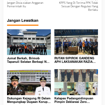
N
Jangan Disia-siakan Anggaran
KPPS Yang Di Terima PPK Tidak
a
Pemerintah Itu
Sesuai Dengan Regulasi Yang
Berlaku
v
i
Jangan Lewatkan
g
a
s
i
p
o
Jumat Berkah, Brimob
RUTAN SIPIROK GANDENG
Tapanuli Selatan Berbagi Nasi
APH LAKSANAKAN RAZIA
s
Kotak kepada Warga Binaan
KAMAR HUNIAN, WUJUD
Rutan Kelas IIB Sipirok
KOMITMEN CIPTAKAN
LINGKUNGAN
PEMASYARAKATAN YANG
AMAN
Dukungan Kejagung RI Dalam
Kalapas Padangsidimpuan
Mengungkap Dugaan Korupsi
Pimpin Deklarasi Zero