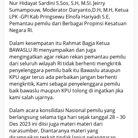
Nur Hidayat Sardini S.Sos, S.H, M.SI. Jeirry
i
d
Sumampouw, Moderator Daryanto,D.H, M.H, Ketua
a
LPK -GPI Kab Pringsewu Elnofa Hariyadi S.E,
s
i
Pemantau pemilu dari Berbagai Propinsi Kesatuan
N
Negara RI.
a
s
i
Dalam kesempatan itu Rahmat Bagja Ketua
o
n
BAWASLU RI menyampaikan dan juga
a
mengingatkan agar rekan rekan pemantau pemilu
l
d
dari seluruh wilayah RI tidak berhenti mengkritik
i
penyelenggara pemilu baik itu Bawaslu ataupun
J
KPU agar terus ada perbaikan jangan berhenti
a
k
mengkritik, Kami sebagai penyelenggara pemilu
a
baik bawaslu maupun KPU tolong di ingatkan jika
r
t
kami salah ujarnya.
a
Dalam acara konsilidasi Nasional pemilu yang
berlangsung selama tiga hari sejak tanggal 28 – 30
Des 2023 ini diisi juga materi materi dari
narasumber, Diantaranya materi yang
disampaikan terkait tindak lanjut pelanggaran