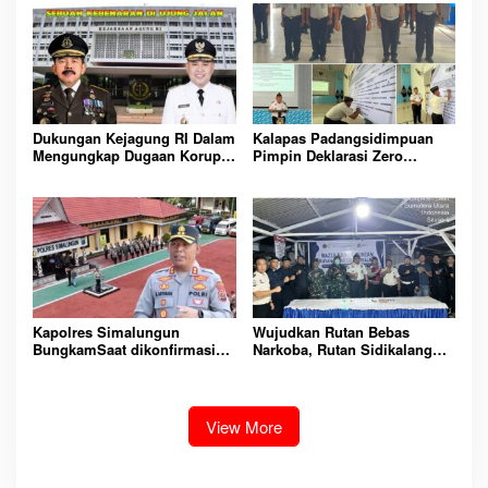
LINGKUNGAN
PEMASYARAKATAN YANG
AMAN
Dukungan Kejagung RI Dalam
Kalapas Padangsidimpuan
Mengungkap Dugaan Korupsi
Pimpin Deklarasi Zero
Bupati Melawi Menguat,
Handphone dan Narkoba di
Ketua AMPK : Segera Periksa
Lingkungan Lapas
Dan Tangkap!
Padangsidimpuan
Kapolres Simalungun
Wujudkan Rutan Bebas
BungkamSaat dikonfirmasi
Narkoba, Rutan Sidikalang
dugaan peredaran Narkoba
Gelar Razia Insidentil
bambang alias bembeng
Gabungan Bersama TNI-Polri
Dikecamatan gunung malela
View More