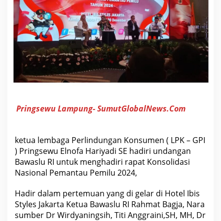
r
i
U
n
d
a
n
g
a
n
B
a
w
a
s
Pringsewu Lampung- SumutGlobalNews.Com
l
u
R
I
ketua lembaga Perlindungan Konsumen ( LPK – GPI
R
) Pringsewu Elnofa Hariyadi SE hadiri undangan
a
p
Bawaslu RI untuk menghadiri rapat Konsolidasi
a
Nasional Pemantau Pemilu 2024,
t
K
o
Hadir dalam pertemuan yang di gelar di Hotel Ibis
n
s
Styles Jakarta Ketua Bawaslu RI Rahmat Bagja, Nara
o
sumber Dr Wirdyaningsih, Titi Anggraini,SH, MH, Dr
l