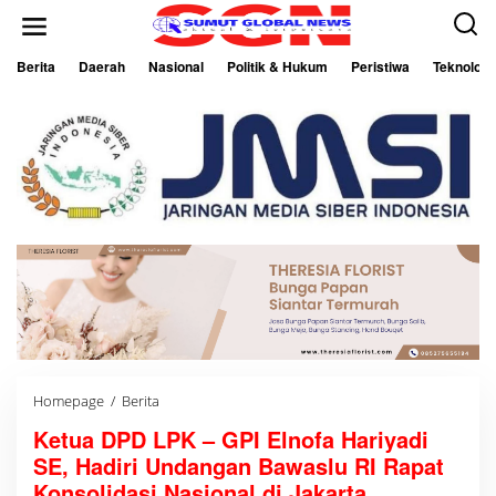
L
e
w
a
Berita
Daerah
Nasional
Politik & Hukum
Peristiwa
Teknologi
t
i
k
e
k
o
n
t
e
n
Homepage
/
Berita
K
e
Ketua DPD LPK – GPI Elnofa Hariyadi
t
u
SE, Hadiri Undangan Bawaslu RI Rapat
a
D
Konsolidasi Nasional di Jakarta