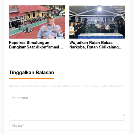
Bupati Melawi Menguat,
Handphone dan Narkoba di
Ketua AMPK : Segera Periksa
Lingkungan Lapas
Dan Tangkap!
Padangsidimpuan
Kapolres Simalungun
Wujudkan Rutan Bebas
BungkamSaat dikonfirmasi
Narkoba, Rutan Sidikalang
dugaan peredaran Narkoba
Gelar Razia Insidentil
bambang alias bembeng
Gabungan Bersama TNI-Polri
Dikecamatan gunung malela
Tinggalkan Balasan
Alamat email Anda tidak akan dipublikasikan.
Ruas yang wajib ditandai
*