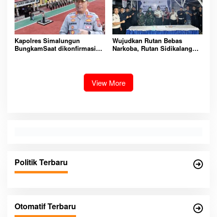
Kapolres Simalungun
Wujudkan Rutan Bebas
BungkamSaat dikonfirmasi
Narkoba, Rutan Sidikalang
dugaan peredaran Narkoba
Gelar Razia Insidentil
bambang alias bembeng
Gabungan Bersama TNI-Polri
Dikecamatan gunung malela
View More
Politik Terbaru
Otomatif Terbaru