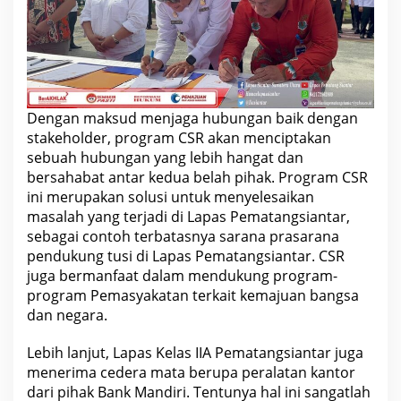
a
n
a
k
a
n
P
e
n
Dengan maksud menjaga hubungan baik dengan
a
stakeholder, program CSR akan menciptakan
n
d
sebuah hubungan yang lebih hangat dan
a
bersahabat antar kedua belah pihak. Program CSR
t
ini merupakan solusi untuk menyelesaikan
a
n
masalah yang terjadi di Lapas Pematangsiantar,
g
sebagai contoh terbatasnya sarana prasarana
a
n
pendukung tusi di Lapas Pematangsiantar. CSR
a
juga bermanfaat dalam mendukung program-
n
M
program Pemasyakatan terkait kemajuan bangsa
e
dan negara.
m
o
r
Lebih lanjut, Lapas Kelas IIA Pematangsiantar juga
a
n
menerima cedera mata berupa peralatan kantor
d
dari pihak Bank Mandiri. Tentunya hal ini sangatlah
u