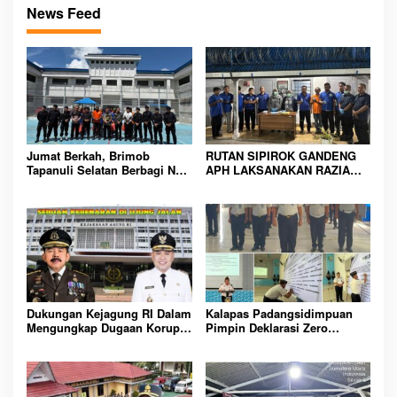
News Feed
Jumat Berkah, Brimob
RUTAN SIPIROK GANDENG
Tapanuli Selatan Berbagi Nasi
APH LAKSANAKAN RAZIA
Kotak kepada Warga Binaan
KAMAR HUNIAN, WUJUD
Rutan Kelas IIB Sipirok
KOMITMEN CIPTAKAN
LINGKUNGAN
PEMASYARAKATAN YANG
AMAN
Dukungan Kejagung RI Dalam
Kalapas Padangsidimpuan
Mengungkap Dugaan Korupsi
Pimpin Deklarasi Zero
Bupati Melawi Menguat,
Handphone dan Narkoba di
Ketua AMPK : Segera Periksa
Lingkungan Lapas
Dan Tangkap!
Padangsidimpuan