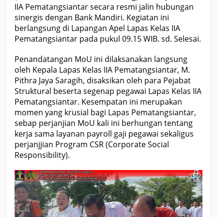
n
IIA Pematangsiantar secara resmi jalin hubungan
d
sinergis dengan Bank Mandiri. Kegiatan ini
i
r
berlangsung di Lapangan Apel Lapas Kelas IIA
i
Pematangsiantar pada pukul 09.15 WIB. sd. Selesai.
,
L
a
Penandatangan MoU ini dilaksanakan langsung
p
a
oleh Kepala Lapas Kelas IIA Pematangsiantar, M.
s
Pithra Jaya Saragih, disaksikan oleh para Pejabat
P
Struktural beserta segenap pegawai Lapas Kelas IIA
e
m
Pematangsiantar. Kesempatan ini merupakan
a
momen yang krusial bagi Lapas Pematangsiantar,
t
a
sebap perjanjian MoU kali ini berhungan tentang
n
kerja sama layanan payroll gaji pegawai sekaligus
g
s
perjanjjian Program CSR (Corporate Social
i
Responsibility).
a
n
t
a
r
L
a
k
s