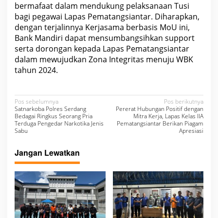
bermafaat dalam mendukung pelaksanaan Tusi
m
o
bagi pegawai Lapas Pematangsiantar. Diharapkan,
f
dengan terjalinnya Kerjasama berbasis MoU ini,
U
n
Bank Mandiri dapat mensumbangsihkan support
d
serta dorongan kepada Lapas Pematangsiantar
e
r
dalam mewujudkan Zona Integritas menuju WBK
s
tahun 2024.
t
a
n
d
N
i
Pos sebelumnya
Pos berikutnya
n
Satnarkoba Polres Serdang
Pererat Hubungan Positif dengan
a
g
Bedagai Ringkus Seorang Pria
Mitra Kerja, Lapas Kelas IIA
Terduga Pengedar Narkotika Jenis
Pematangsiantar Berikan Piagam
v
Sabu
Apresiasi
i
Jangan Lewatkan
g
a
s
i
p