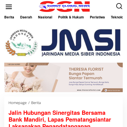
L
e
w
a
Berita
Daerah
Nasional
Politik & Hukum
Peristiwa
Teknologi
t
i
k
e
k
o
n
t
e
n
Homepage
/
Berita
J
a
Jalin Hubungan Sinergitas Bersama
l
i
Bank Mandiri, Lapas Pematangsiantar
n
H
Laksanakan Penandatanganan