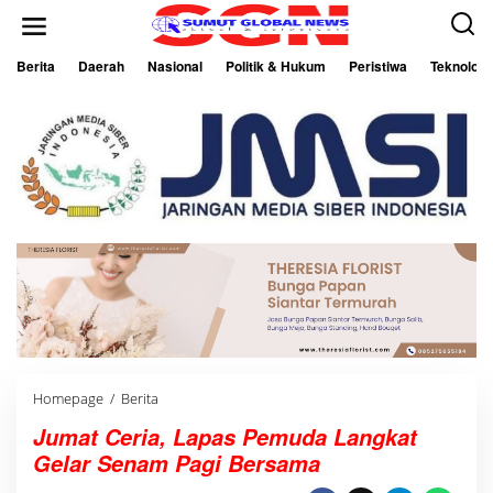
L
e
w
a
Berita
Daerah
Nasional
Politik & Hukum
Peristiwa
Teknologi
t
i
k
e
k
o
n
t
e
n
Homepage
/
Berita
<
e
Jumat Ceria, Lapas Pemuda Langkat
m
>
Gelar Senam Pagi Bersama
J
u