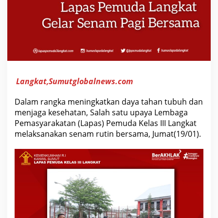
a
r
S
e
n
a
m
P
a
g
i
Langkat,Sumutglobalnews.com
B
e
r
Dalam rangka meningkatkan daya tahan tubuh dan
s
menjaga kesehatan, Salah satu upaya Lembaga
a
m
Pemasyarakatan (Lapas) Pemuda Kelas III Langkat
a
melaksanakan senam rutin bersama, Jumat(19/01).
<
/
e
m
>