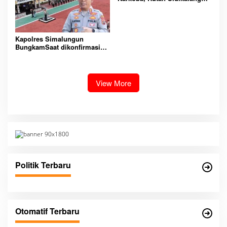
Gelar Razia Insidentil
Gabungan Bersama TNI-Polri
Kapolres Simalungun
BungkamSaat dikonfirmasi
dugaan peredaran Narkoba
bambang alias bembeng
Dikecamatan gunung malela
View More
Politik Terbaru
Otomatif Terbaru