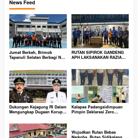
News Feed
Jumat Berkah, Brimob
RUTAN SIPIROK GANDENG
Tapanuli Selatan Berbagi Nasi
APH LAKSANAKAN RAZIA
Kotak kepada Warga Binaan
KAMAR HUNIAN, WUJUD
Rutan Kelas IIB Sipirok
KOMITMEN CIPTAKAN
LINGKUNGAN
PEMASYARAKATAN YANG
AMAN
Dukungan Kejagung RI Dalam
Kalapas Padangsidimpuan
Mengungkap Dugaan Korupsi
Pimpin Deklarasi Zero
Bupati Melawi Menguat,
Handphone dan Narkoba di
Ketua AMPK : Segera Periksa
Lingkungan Lapas
Dan Tangkap!
Padangsidimpuan
Wujudkan Rutan Bebas
Narkoba, Rutan Sidikalang