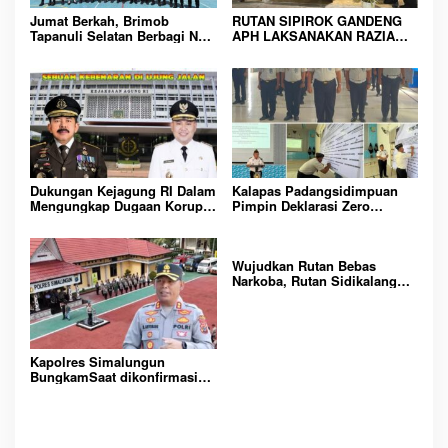
o
Jumat Berkah, Brimob
RUTAN SIPIROK GANDENG
Tapanuli Selatan Berbagi Nasi
APH LAKSANAKAN RAZIA
s
Kotak kepada Warga Binaan
KAMAR HUNIAN, WUJUD
Rutan Kelas IIB Sipirok
KOMITMEN CIPTAKAN
LINGKUNGAN
PEMASYARAKATAN YANG
AMAN
Dukungan Kejagung RI Dalam
Kalapas Padangsidimpuan
Mengungkap Dugaan Korupsi
Pimpin Deklarasi Zero
Bupati Melawi Menguat,
Handphone dan Narkoba di
Ketua AMPK : Segera Periksa
Lingkungan Lapas
Dan Tangkap!
Padangsidimpuan
Wujudkan Rutan Bebas
Narkoba, Rutan Sidikalang
Gelar Razia Insidentil
Gabungan Bersama TNI-Polri
Kapolres Simalungun
BungkamSaat dikonfirmasi
dugaan peredaran Narkoba
bambang alias bembeng
Dikecamatan gunung malela