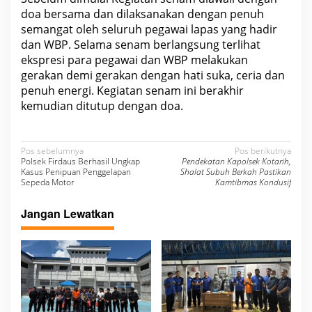
doa bersama dan dilaksanakan dengan penuh
semangat oleh seluruh pegawai lapas yang hadir
dan WBP. Selama senam berlangsung terlihat
ekspresi para pegawai dan WBP melakukan
gerakan demi gerakan dengan hati suka, ceria dan
penuh energi. Kegiatan senam ini berakhir
kemudian ditutup dengan doa.
N
Pos sebelumnya
Pos berikutnya
Polsek Firdaus Berhasil Ungkap
Pendekatan Kapolsek Kotarih,
a
Kasus Penipuan Penggelapan
Shalat Subuh Berkah Pastikan
Sepeda Motor
Kamtibmas Kondusif
v
i
Jangan Lewatkan
g
a
s
i
p