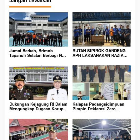
Jangan Lewatkan
a
s
i
p
o
s
Jumat Berkah, Brimob
RUTAN SIPIROK GANDENG
Tapanuli Selatan Berbagi Nasi
APH LAKSANAKAN RAZIA
Kotak kepada Warga Binaan
KAMAR HUNIAN, WUJUD
Rutan Kelas IIB Sipirok
KOMITMEN CIPTAKAN
LINGKUNGAN
PEMASYARAKATAN YANG
AMAN
Dukungan Kejagung RI Dalam
Kalapas Padangsidimpuan
Mengungkap Dugaan Korupsi
Pimpin Deklarasi Zero
Bupati Melawi Menguat,
Handphone dan Narkoba di
Ketua AMPK : Segera Periksa
Lingkungan Lapas
Dan Tangkap!
Padangsidimpuan