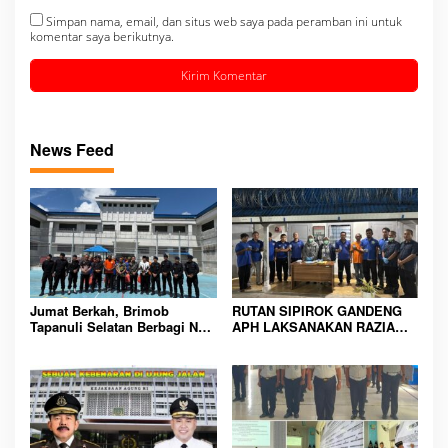
Simpan nama, email, dan situs web saya pada peramban ini untuk
komentar saya berikutnya.
News Feed
Jumat Berkah, Brimob
RUTAN SIPIROK GANDENG
Tapanuli Selatan Berbagi Nasi
APH LAKSANAKAN RAZIA
Kotak kepada Warga Binaan
KAMAR HUNIAN, WUJUD
Rutan Kelas IIB Sipirok
KOMITMEN CIPTAKAN
LINGKUNGAN
PEMASYARAKATAN YANG
AMAN