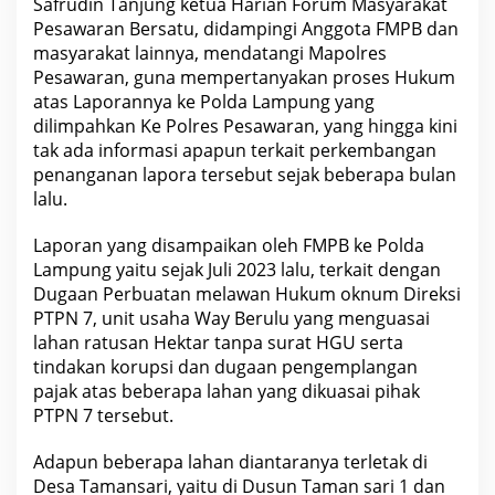
Safrudin Tanjung ketua Harian Forum Masyarakat
K
e
Pesawaran Bersatu, didampingi Anggota FMPB dan
P
masyarakat lainnya, mendatangi Mapolres
o
l
Pesawaran, guna mempertanyakan proses Hukum
r
atas Laporannya ke Polda Lampung yang
e
s
dilimpahkan Ke Polres Pesawaran, yang hingga kini
P
tak ada informasi apapun terkait perkembangan
e
penanganan lapora tersebut sejak beberapa bulan
s
a
lalu.
w
a
r
Laporan yang disampaikan oleh FMPB ke Polda
a
Lampung yaitu sejak Juli 2023 lalu, terkait dengan
n
Dugaan Perbuatan melawan Hukum oknum Direksi
PTPN 7, unit usaha Way Berulu yang menguasai
lahan ratusan Hektar tanpa surat HGU serta
tindakan korupsi dan dugaan pengemplangan
pajak atas beberapa lahan yang dikuasai pihak
PTPN 7 tersebut.
Adapun beberapa lahan diantaranya terletak di
Desa Tamansari, yaitu di Dusun Taman sari 1 dan