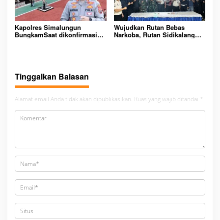
Kapolres Simalungun
Wujudkan Rutan Bebas
BungkamSaat dikonfirmasi
Narkoba, Rutan Sidikalang
dugaan peredaran Narkoba
Gelar Razia Insidentil
bambang alias bembeng
Gabungan Bersama TNI-Polri
Dikecamatan gunung malela
Tinggalkan Balasan
Alamat email Anda tidak akan dipublikasikan.
Ruas yang wajib ditandai
*