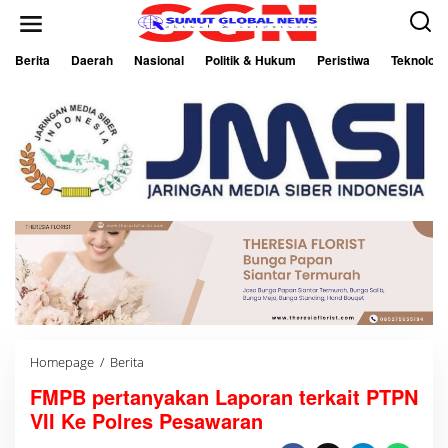
L
e
w
a
Berita
Daerah
Nasional
Politik & Hukum
Peristiwa
Teknologi
t
i
k
e
k
o
n
t
e
n
Homepage
/
Berita
F
M
FMPB pertanyakan Laporan terkait PTPN
P
B
VII Ke Polres Pesawaran
p
e