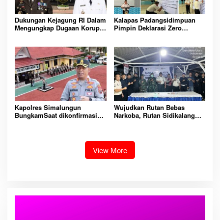
Dukungan Kejagung RI Dalam
Kalapas Padangsidimpuan
Mengungkap Dugaan Korupsi
Pimpin Deklarasi Zero
Bupati Melawi Menguat,
Handphone dan Narkoba di
Ketua AMPK : Segera Periksa
Lingkungan Lapas
Dan Tangkap!
Padangsidimpuan
Kapolres Simalungun
Wujudkan Rutan Bebas
BungkamSaat dikonfirmasi
Narkoba, Rutan Sidikalang
dugaan peredaran Narkoba
Gelar Razia Insidentil
bambang alias bembeng
Gabungan Bersama TNI-Polri
Dikecamatan gunung malela
View More