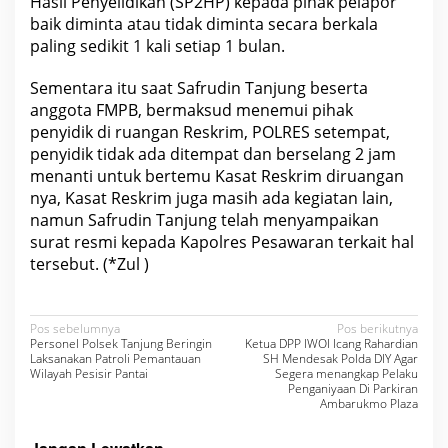
Hasil Penyelidikan (SP2HP) kepada pihak pelapor
baik diminta atau tidak diminta secara berkala
paling sedikit 1 kali setiap 1 bulan.
Sementara itu saat Safrudin Tanjung beserta
anggota FMPB, bermaksud menemui pihak
penyidik di ruangan Reskrim, POLRES setempat,
penyidik tidak ada ditempat dan berselang 2 jam
menanti untuk bertemu Kasat Reskrim diruangan
nya, Kasat Reskrim juga masih ada kegiatan lain,
namun Safrudin Tanjung telah menyampaikan
surat resmi kepada Kapolres Pesawaran terkait hal
tersebut. (*Zul )
N
Pos sebelumnya
Pos berikutnya
Personel Polsek Tanjung Beringin
Ketua DPP IWOI Icang Rahardian
a
Laksanakan Patroli Pemantauan
SH Mendesak Polda DIY Agar
Wilayah Pesisir Pantai
Segera menangkap Pelaku
v
Penganiyaan Di Parkiran
Ambarukmo Plaza
i
g