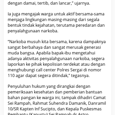
u
dengan damai, tertib, dan lancar,” ujarnya.
D
a
Ia juga mengajak warga untuk aktif bersama-sama
m
a
menjaga lingkungan masing-masing dari segala
i
bentuk tindak kejahatan, terutama peredaran dan
penyalahgunaan narkoba.
“Narkoba musuh kita bersama, karena dampaknya
sangat berbahaya dan sangat merusak generasi
muda bangsa. Apabila bapak-ibu mengetahui
adanya aktivitas penyalahgunaan narkoba, segera
laporkan ke pihak kepolisian terdekat atau dengan
menghubungi call center Polres Sergai di nomor
110 agar dapat segera ditindak,” tegasnya.
Penyuluhan hukum yang dirangkai dengan
pemeriksaan kesehatan dan pemberian bantuan
bahan pangan ke warga ini, tampak dihadiri Camat
Sei Rampah, Rahmat Suhendra Damanik, Danramil
10/SR Kapten Inf Sucipto, dan Kepala Puskesmas
Pembantu (Kapustu) Sei Rampah dr Astro