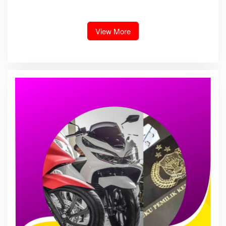
dugaan peredaran Narkoba
Gelar Razia Insidentil
bambang alias bembeng
Gabungan Bersama TNI-Polri
Dikecamatan gunung malela
View More