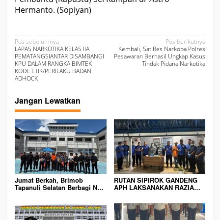
Hermanto. (Sopiyan)
N
Pos sebelumnya
Pos berikutnya
LAPAS NARKOTIKA KELAS IIA
Kembali, Sat Res Narkoba Polres
a
PEMATANGSIANTAR DISAMBANGI
Pesawaran Berhasil Ungkap Kasus
KPU DALAM RANGKA BIMTEK
Tindak Pidana Narkotika
v
KODE ETIK/PERILAKU BADAN
ADHOCK
i
g
Jangan Lewatkan
a
s
i
p
o
s
Jumat Berkah, Brimob
RUTAN SIPIROK GANDENG
Tapanuli Selatan Berbagi Nasi
APH LAKSANAKAN RAZIA
Kotak kepada Warga Binaan
KAMAR HUNIAN, WUJUD
Rutan Kelas IIB Sipirok
KOMITMEN CIPTAKAN
LINGKUNGAN
PEMASYARAKATAN YANG