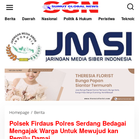
L
e
w
a
Berita
Daerah
Nasional
Politik & Hukum
Peristiwa
Teknologi
t
i
k
e
k
o
n
t
e
n
Homepage
/
Berita
P
o
Polsek Firdaus Polres Serdang Bedagai
l
s
Mengajak Warga Untuk Mewujud kan
e
k
Pemilu Damai