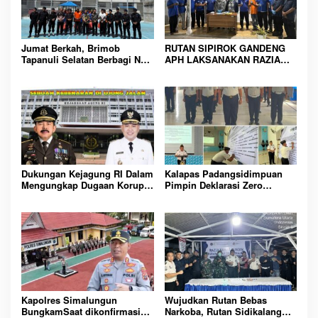
Jumat Berkah, Brimob
RUTAN SIPIROK GANDENG
Tapanuli Selatan Berbagi Nasi
APH LAKSANAKAN RAZIA
Kotak kepada Warga Binaan
KAMAR HUNIAN, WUJUD
Rutan Kelas IIB Sipirok
KOMITMEN CIPTAKAN
LINGKUNGAN
PEMASYARAKATAN YANG
AMAN
Dukungan Kejagung RI Dalam
Kalapas Padangsidimpuan
Mengungkap Dugaan Korupsi
Pimpin Deklarasi Zero
Bupati Melawi Menguat,
Handphone dan Narkoba di
Ketua AMPK : Segera Periksa
Lingkungan Lapas
Dan Tangkap!
Padangsidimpuan
Kapolres Simalungun
Wujudkan Rutan Bebas
BungkamSaat dikonfirmasi
Narkoba, Rutan Sidikalang