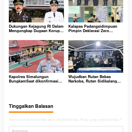
AMAN
Dukungan Kejagung RI Dalam
Kalapas Padangsidimpuan
Mengungkap Dugaan Korupsi
Pimpin Deklarasi Zero
Bupati Melawi Menguat,
Handphone dan Narkoba di
Ketua AMPK : Segera Periksa
Lingkungan Lapas
Dan Tangkap!
Padangsidimpuan
Kapolres Simalungun
Wujudkan Rutan Bebas
BungkamSaat dikonfirmasi
Narkoba, Rutan Sidikalang
dugaan peredaran Narkoba
Gelar Razia Insidentil
bambang alias bembeng
Gabungan Bersama TNI-Polri
Dikecamatan gunung malela
Tinggalkan Balasan
Alamat email Anda tidak akan dipublikasikan.
Ruas yang wajib ditandai
*