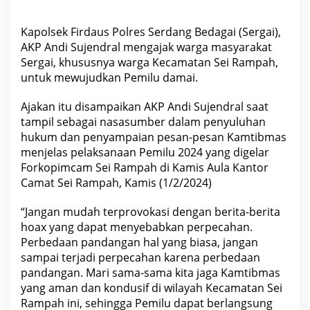
g
a
j
Kapolsek Firdaus Polres Serdang Bedagai (Sergai),
a
AKP Andi Sujendral mengajak warga masyarakat
k
W
Sergai, khususnya warga Kecamatan Sei Rampah,
a
untuk mewujudkan Pemilu damai.
r
g
a
Ajakan itu disampaikan AKP Andi Sujendral saat
U
n
tampil sebagai nasasumber dalam penyuluhan
t
hukum dan penyampaian pesan-pesan Kamtibmas
u
k
menjelas pelaksanaan Pemilu 2024 yang digelar
M
Forkopimcam Sei Rampah di Kamis Aula Kantor
e
w
Camat Sei Rampah, Kamis (1/2/2024)
u
j
“Jangan mudah terprovokasi dengan berita-berita
u
d
hoax yang dapat menyebabkan perpecahan.
k
Perbedaan pandangan hal yang biasa, jangan
a
n
sampai terjadi perpecahan karena perbedaan
P
pandangan. Mari sama-sama kita jaga Kamtibmas
e
m
yang aman dan kondusif di wilayah Kecamatan Sei
i
Rampah ini, sehingga Pemilu dapat berlangsung
l