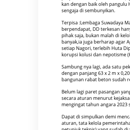
kan dengan baik oleh pangulu 
sengaja di sembunyikan.
Terpisa :Lembaga Suwadaya Ma
berpendapat, DD terkesan hany
pihak saja, bukan malah di kel
banyak,ia juga berharap agar 
setiap Nagori, terlebih Huta D
korupsi kolusi dan nepotisme 
Sambung nya lagi, ada satu pek
dengan panjang 63 x 2 m x 0,2
bangunan rabat beton sudah ret
Belum lagi paret pasangan yang
secara aturan menurut kejaksaan
mengingat tahun angara 2023 s
Dapat di simpulkan demi menc
aturan, tata kelola pemerintaha
petunjuk teknis) yang sudah di