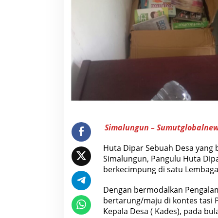
e
n
t
u
h
M
a
s
y
a
r
a
k
a
t
P
a
Simalungun – Sumutglobalne
t
u
t
Huta Dipar Sebuah Desa yang 
D
Simalungun, Pangulu Huta Dipa
i
T
berkecimpung di satu Lembaga
e
n
t
Dengan bermodalkan Pengalama
a
bertarung/maju di kontes tasi 
n
g
Kepala Desa ( Kades), pada bula