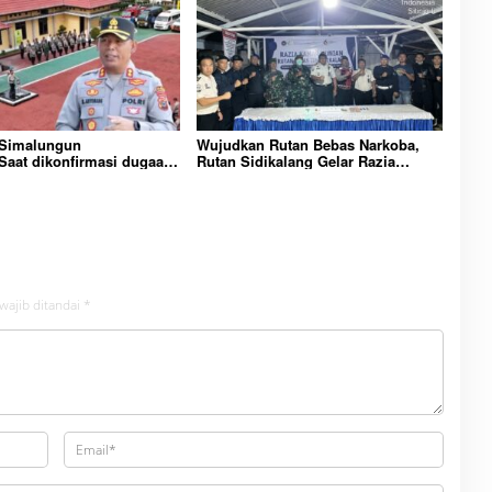
 Simalungun
Wujudkan Rutan Bebas Narkoba,
aat dikonfirmasi dugaan
Rutan Sidikalang Gelar Razia
n Narkoba bambang alias
Insidentil Gabungan Bersama TNI-
Dikecamatan gunung
Polri
wajib ditandai
*