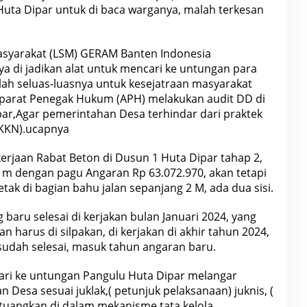
Huta Dipar untuk di baca warganya, malah terkesan
syarakat (LSM) GERAM Banten Indonesia
a di jadikan alat untuk mencari ke untungan para
olah seluas-luasnya untuk kesejatraan masyarakat
Aparat Penegak Hukum (APH) melakukan audit DD di
ipar,Agar pemerintahan Desa terhindar dari praktek
(KKN).ucapnya
erjaan Rabat Beton di Dusun 1 Huta Dipar tahap 2,
0 m dengan pagu Angaran Rp 63.072.970, akan tetapi
ak di bagian bahu jalan sepanjang 2 M, ada dua sisi.
 baru selesai di kerjakan bulan Januari 2024, yang
 harus di silpakan, di kerjakan di akhir tahun 2024,
udah selesai, masuk tahun angaran baru.
ari ke untungan Pangulu Huta Dipar melangar
n Desa sesuai juklak,( petunjuk pelaksanaan) juknis, (
 tuangkan di dalam mekanisme tata kelola