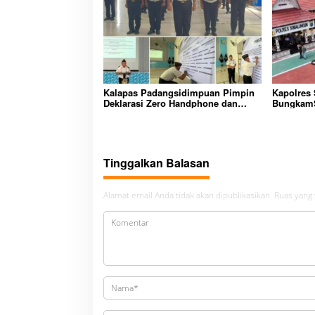
Kalapas Padangsidimpuan Pimpin
Kapolres
Deklarasi Zero Handphone dan
BungkamS
Narkoba di Lingkungan Lapas
peredara
Padangsidimpuan
bembeng 
malela
Tinggalkan Balasan
Alamat email Anda tidak akan dipublikasikan.
Ruas yang 