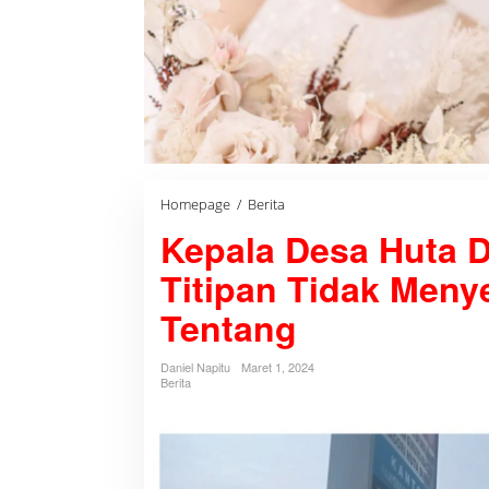
Homepage
/
Berita
K
e
Kepala Desa Huta 
p
a
l
Titipan Tidak Meny
a
D
Tentang
e
s
a
Daniel Napitu
Maret 1, 2024
H
Berita
u
t
a
D
i
p
a