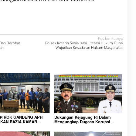
Pos berikutnya
Dan Berobat
Polsek Kotarih Sosialisasi Literasi Hukum Guna
an
Wujudkan Kesadaran Hukum Masyarakat
IPIROK GANDENG APH
Dukungan Kejagung RI Dalam
KAN RAZIA KAMAR
Mengungkap Dugaan Korupsi
 WUJUD KOMITMEN
Bupati Melawi Menguat, Ketua
N LINGKUNGAN
AMPK : Segera Periksa Dan
RAKATAN YANG AMAN
Tangkap!