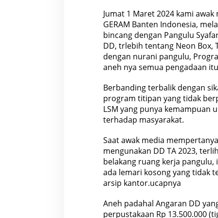
Jumat 1 Maret 2024 kami awak
GERAM Banten Indonesia, melak
bincang dengan Pangulu Syafaru
DD, trlebih tentang Neon Box,
dengan nurani pangulu, Progra
aneh nya semua pengadaan itu 
Berbanding terbalik dengan s
program titipan yang tidak be
LSM yang punya kemampuan un
terhadap masyarakat.
Saat awak media mempertanyak
mengunakan DD TA 2023, terliha
belakang ruang kerja pangulu, 
ada lemari kosong yang tidak t
arsip kantor.ucapnya
Aneh padahal Angaran DD yang
perpustakaan Rp 13.500.000 (tig