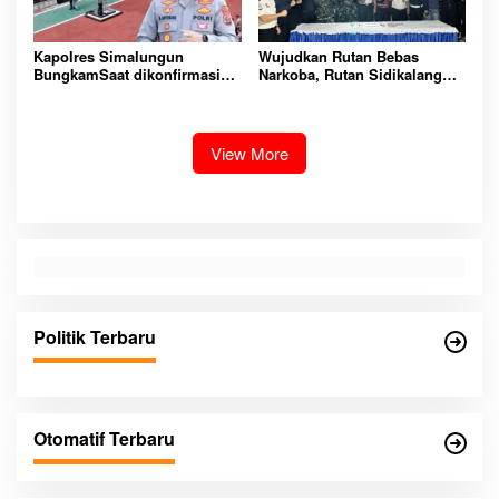
Kapolres Simalungun
Wujudkan Rutan Bebas
BungkamSaat dikonfirmasi
Narkoba, Rutan Sidikalang
dugaan peredaran Narkoba
Gelar Razia Insidentil
bambang alias bembeng
Gabungan Bersama TNI-Polri
Dikecamatan gunung malela
View More
Politik Terbaru
Otomatif Terbaru