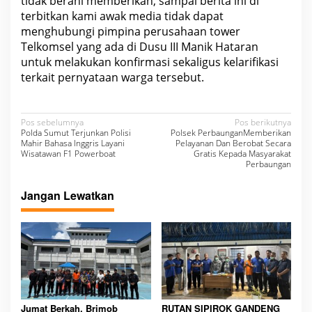
tidak berani memberikan, sampai berita ini di
terbitkan kami awak media tidak dapat
menghubungi pimpina perusahaan tower
Telkomsel yang ada di Dusu III Manik Hataran
untuk melakukan konfirmasi sekaligus kelarifikasi
terkait pernyataan warga tersebut.
N
Pos sebelumnya
Pos berikutnya
Polda Sumut Terjunkan Polisi
Polsek PerbaunganMemberikan
a
Mahir Bahasa Inggris Layani
Pelayanan Dan Berobat Secara
Wisatawan F1 Powerboat
Gratis Kepada Masyarakat
v
Perbaungan
i
Jangan Lewatkan
g
a
s
i
p
o
Jumat Berkah, Brimob
RUTAN SIPIROK GANDENG