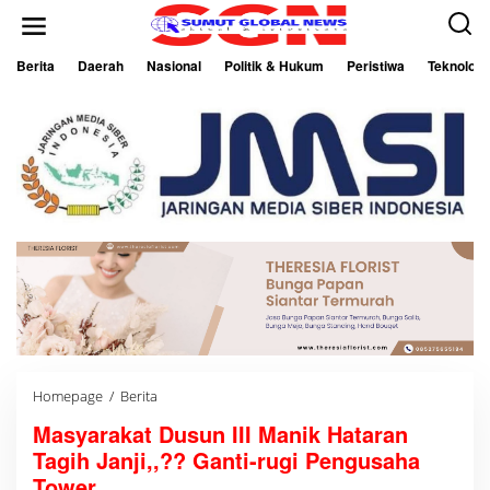
L
e
w
a
Berita
Daerah
Nasional
Politik & Hukum
Peristiwa
Teknologi
t
i
k
e
k
o
n
t
e
n
Homepage
/
Berita
M
a
Masyarakat Dusun III Manik Hataran
s
y
Tagih Janji,,?? Ganti-rugi Pengusaha
a
r
Tower