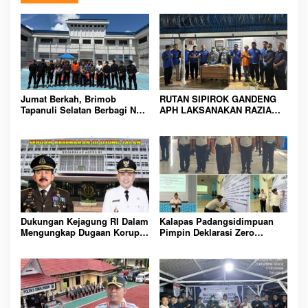
Jumat Berkah, Brimob
RUTAN SIPIROK GANDENG
Tapanuli Selatan Berbagi Nasi
APH LAKSANAKAN RAZIA
Kotak kepada Warga Binaan
KAMAR HUNIAN, WUJUD
Rutan Kelas IIB Sipirok
KOMITMEN CIPTAKAN
LINGKUNGAN
PEMASYARAKATAN YANG
AMAN
Dukungan Kejagung RI Dalam
Kalapas Padangsidimpuan
Mengungkap Dugaan Korupsi
Pimpin Deklarasi Zero
Bupati Melawi Menguat,
Handphone dan Narkoba di
Ketua AMPK : Segera Periksa
Lingkungan Lapas
Dan Tangkap!
Padangsidimpuan