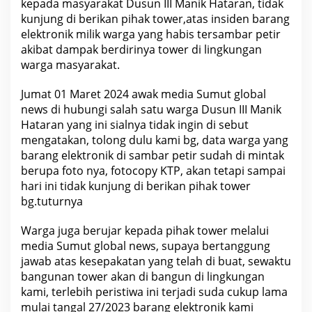
kepada masyarakat Dusun III Manik Hataran, tidak
a
n
kunjung di berikan pihak tower,atas insiden barang
j
elektronik milik warga yang habis tersambar petir
i
,
akibat dampak berdirinya tower di lingkungan
,
warga masyarakat.
?
?
G
Jumat 01 Maret 2024 awak media Sumut global
a
news di hubungi salah satu warga Dusun III Manik
n
t
Hataran yang ini sialnya tidak ingin di sebut
i
mengatakan, tolong dulu kami bg, data warga yang
-
r
barang elektronik di sambar petir sudah di mintak
u
berupa foto nya, fotocopy KTP, akan tetapi sampai
g
i
hari ini tidak kunjung di berikan pihak tower
P
bg.tuturnya
e
n
g
Warga juga berujar kepada pihak tower melalui
u
s
media Sumut global news, supaya bertanggung
a
jawab atas kesepakatan yang telah di buat, sewaktu
h
bangunan tower akan di bangun di lingkungan
a
T
kami, terlebih peristiwa ini terjadi suda cukup lama
o
mulai tangal 27/2023 barang elektronik kami
w