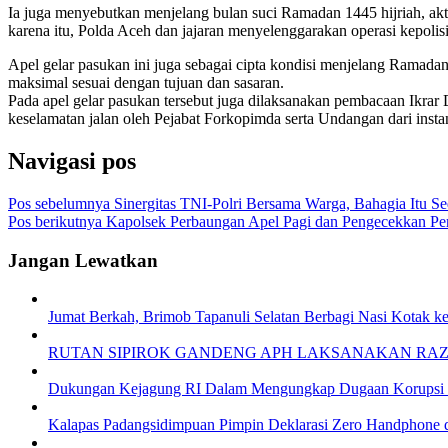
Ia juga menyebutkan menjelang bulan suci Ramadan 1445 hijriah, akt
karena itu, Polda Aceh dan jajaran menyelenggarakan operasi kepol
Apel gelar pasukan ini juga sebagai cipta kondisi menjelang Ramadan
maksimal sesuai dengan tujuan dan sasaran.
Pada apel gelar pasukan tersebut juga dilaksanakan pembacaan Ikrar D
keselamatan jalan oleh Pejabat Forkopimda serta Undangan dari insta
Navigasi pos
Pos sebelumnya
Sinergitas TNI-Polri Bersama Warga, Bahagia Itu S
Pos berikutnya
Kapolsek Perbaungan Apel Pagi dan Pengecekkan Pe
Jangan Lewatkan
Jumat Berkah, Brimob Tapanuli Selatan Berbagi Nasi Kotak k
RUTAN SIPIROK GANDENG APH LAKSANAKAN RA
Dukungan Kejagung RI Dalam Mengungkap Dugaan Korupsi B
Kalapas Padangsidimpuan Pimpin Deklarasi Zero Handphone 