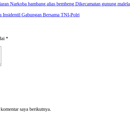
daran Narkoba bambang alias bembeng Dikecamatan gunung malela
 Insidentil Gabungan Bersama TNI-Polri
dai
*
 komentar saya berikutnya.