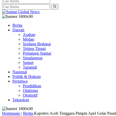
Berita
Daerah
Asahan
Medan
Serdang Bedagai
Tebing Tinggi
Pematang Siantar
Simalungun
Sumut
Tapanuli
Nasional
Politik & Hukum
Peristiwa
Pendidikan
Olahraga
Otomotif
Teknologi
Homepage
/
Berita
Kapolres Aceh Tenggara Pimpin Apel Gelar Pasu