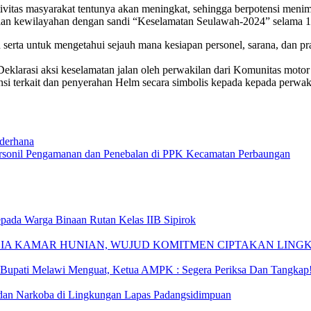
ivitas masyarakat tentunya akan meningkat, sehingga berpotensi menim
isian kewilayahan dengan sandi “Keselamatan Seulawah-2024” selama 1
 serta untuk mengetahui sejauh mana kesiapan personel, sarana, dan pr
eklarasi aksi keselamatan jalan oleh perwakilan dari Komunitas motor 
nsi terkait dan penyerahan Helm secara simbolis kepada kepada perwak
ederhana
rsonil Pengamanan dan Penebalan di PPK Kecamatan Perbaungan
epada Warga Binaan Rutan Kelas IIB Sipirok
ZIA KAMAR HUNIAN, WUJUD KOMITMEN CIPTAKAN LIN
upati Melawi Menguat, Ketua AMPK : Segera Periksa Dan Tangkap
dan Narkoba di Lingkungan Lapas Padangsidimpuan