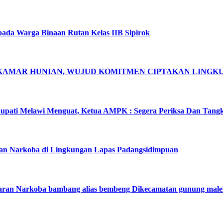
pada Warga Binaan Rutan Kelas IIB Sipirok
 KAMAR HUNIAN, WUJUD KOMITMEN CIPTAKAN LING
pati Melawi Menguat, Ketua AMPK : Segera Periksa Dan Tang
dan Narkoba di Lingkungan Lapas Padangsidimpuan
aran Narkoba bambang alias bembeng Dikecamatan gunung male