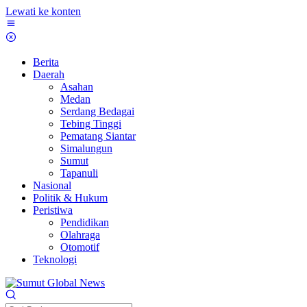
Lewati ke konten
Berita
Daerah
Asahan
Medan
Serdang Bedagai
Tebing Tinggi
Pematang Siantar
Simalungun
Sumut
Tapanuli
Nasional
Politik & Hukum
Peristiwa
Pendidikan
Olahraga
Otomotif
Teknologi