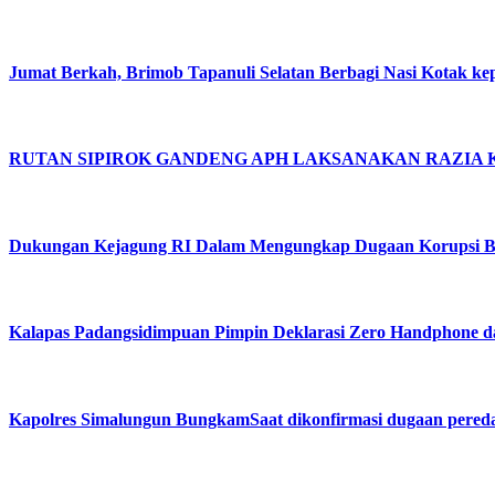
Jumat Berkah, Brimob Tapanuli Selatan Berbagi Nasi Kotak ke
RUTAN SIPIROK GANDENG APH LAKSANAKAN RAZIA
Dukungan Kejagung RI Dalam Mengungkap Dugaan Korupsi Bu
Kalapas Padangsidimpuan Pimpin Deklarasi Zero Handphone 
Kapolres Simalungun BungkamSaat dikonfirmasi dugaan pered