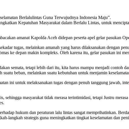
elamatan Berlalulintas Guna Terwujudnya Indonesia Maju”.
katkan Kepatuhan Masyarakat dalam Berlalu Lintas, untuk menciptaka
mbacakan amanat Kapolda Aceh didepan peserta apel gelar pasukan Op
sekadar tugas, melainkan amanah yang harus dilaksanakan dengan penu
mas ke depan makin kompleks. Oleh karena itu, gelar pasukan ini me
dakan semata, tetapi lebih dari itu, kita harus mampu menjadi contoh dan
h suatu beban, melainkan suatu kebutuhan untuk menjamin keselamatan
amatan ini untuk melaksanakan tugas dengan penuh tanggung jawab, int
sehingga masyarakat tidak merasa terintimidasi, tetapi Justru merasa t
es.
erhadap hukum dan peraturan lalu lintas sangat memprihatinkan. Berdas
ngkah-langkah strategis guna meningkatkan tingkat keselamatan dan 