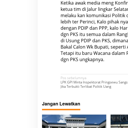
Ketika awak media meng Konfir
ketua tim di Jalur lingkar Sela
melaku kan komunikasi Politik
lebih ter Perinci, Kalo pihak ny
dengan PDIP dan PPP, kalo Hari
dgn PKS itu semua dalam Rangk
di Usung PDIP dan PKS, dimana
Bakal Calon Wk Bupati, seperti 
Tetapi itu baru Wacana dalam
dgn PKS ungkapnya.
N
Pos sebelumnya
LPK GPI Minta Inspektorat Pringsewu Sangs
a
Jika Terbukti Terlibat Politik Uang
v
i
Jangan Lewatkan
g
a
s