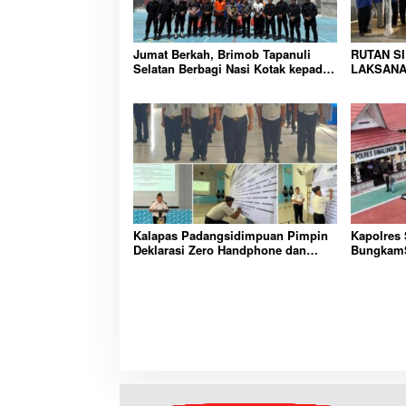
Jumat Berkah, Brimob Tapanuli
RUTAN S
Selatan Berbagi Nasi Kotak kepada
LAKSANA
Warga Binaan Rutan Kelas IIB
HUNIAN,
Sipirok
CIPTAKA
PEMASYA
Kalapas Padangsidimpuan Pimpin
Kapolres
Deklarasi Zero Handphone dan
BungkamS
Narkoba di Lingkungan Lapas
peredara
Padangsidimpuan
bembeng 
malela