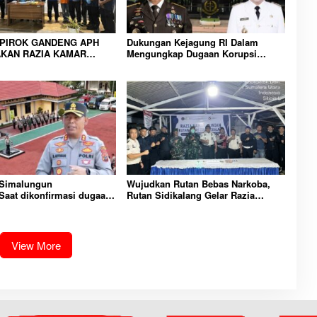
IPIROK GANDENG APH
Dukungan Kejagung RI Dalam
KAN RAZIA KAMAR
Mengungkap Dugaan Korupsi
 WUJUD KOMITMEN
Bupati Melawi Menguat, Ketua
N LINGKUNGAN
AMPK : Segera Periksa Dan
RAKATAN YANG AMAN
Tangkap!
 Simalungun
Wujudkan Rutan Bebas Narkoba,
aat dikonfirmasi dugaan
Rutan Sidikalang Gelar Razia
n Narkoba bambang alias
Insidentil Gabungan Bersama TNI-
Dikecamatan gunung
Polri
View More