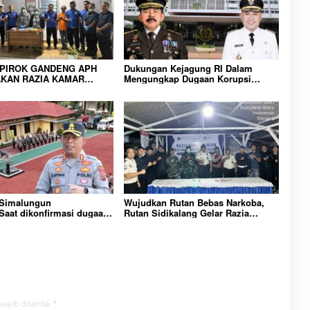
IPIROK GANDENG APH
Dukungan Kejagung RI Dalam
KAN RAZIA KAMAR
Mengungkap Dugaan Korupsi
 WUJUD KOMITMEN
Bupati Melawi Menguat, Ketua
N LINGKUNGAN
AMPK : Segera Periksa Dan
RAKATAN YANG AMAN
Tangkap!
 Simalungun
Wujudkan Rutan Bebas Narkoba,
aat dikonfirmasi dugaan
Rutan Sidikalang Gelar Razia
n Narkoba bambang alias
Insidentil Gabungan Bersama TNI-
Dikecamatan gunung
Polri
wajib ditandai
*