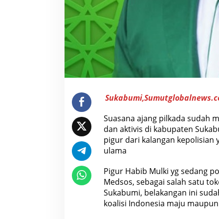
L
A
I
M
E
N
G
I
N
C
A
R
P
Sukabumi,Sumutglobalnews.
I
G
U
Suasana ajang pilkada sudah m
R
dan aktivis di kabupaten Suka
H
A
pigur dari kalangan kepolisian
B
ulama
I
B
M
Pigur Habib Mulki yg sedang po
U
Medsos, sebagai salah satu to
L
K
Sukabumi, belakangan ini sudah 
I
koalisi Indonesia maju maupun