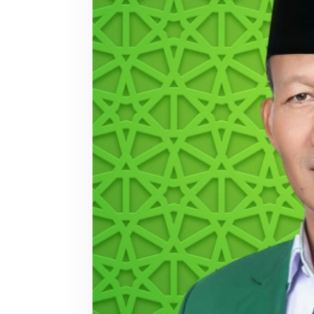
B
S
U
K
A
B
U
M
I
B
E
B
E
R
A
P
A
P
A
R
T
A
I
B
E
S
A
R
M
U