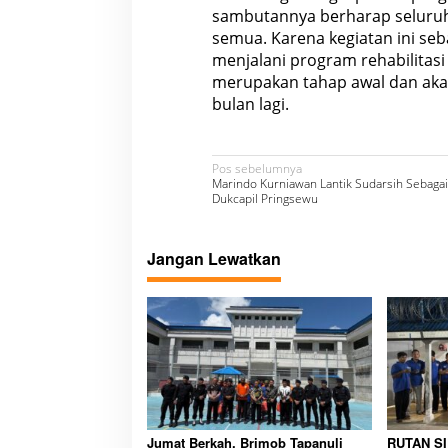
sambutannya berharap seluruh 
semua. Karena kegiatan ini seb
menjalani program rehabilitasi 
merupakan tahap awal dan akan
bulan lagi.
N
Pos sebelumnya
Marindo Kurniawan Lantik Sudarsih Sebagai
a
Dukcapil Pringsewu
v
i
Jangan Lewatkan
g
a
s
i
p
o
Jumat Berkah, Brimob Tapanuli
RUTAN S