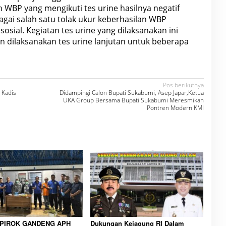
WBP yang mengikuti tes urine hasilnya negatif
agai salah satu tolak ukur keberhasilan WBP
sosial. Kegiatan tes urine yang dilaksanakan ini
 dilaksanakan tes urine lanjutan untuk beberapa
Pos berikutnya
 Kadis
Didampingi Calon Bupati Sukabumi, Asep Japar,Ketua
UKA Group Bersama Bupati Sukabumi Meresmikan
Pontren Modern KMI
IPIROK GANDENG APH
Dukungan Kejagung RI Dalam