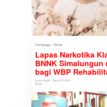
Homepage
/
Berita
L
a
Lapas Narkotika Kla
p
a
s
BNNK Simalungun m
N
a
bagi WBP Rehabilit
r
k
o
Daniel Napitu
Maret 26, 2024
t
Berita
i
k
a
K
l
a
s