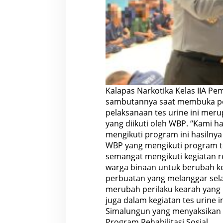
R
e
h
a
b
i
l
i
t
a
s
S
Kalapas Narkotika Kelas IIA P
o
sambutannya saat membuka pe
s
i
pelaksanaan tes urine ini meru
a
yang diikuti oleh WBP. “Kami ha
l
mengikuti program ini hasilnya
WBP yang mengikuti program t
semangat mengikuti kegiatan reh
warga binaan untuk berubah kea
perbuatan yang melanggar selam
merubah perilaku kearah yang l
juga dalam kegiatan tes urine 
Simalungun yang menyaksikan l
Program Rehabilitasi Sosial.