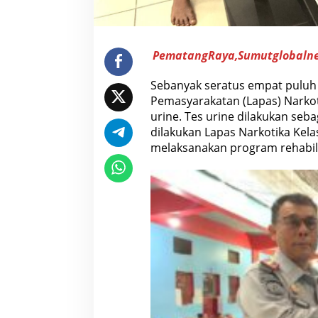
g
u
n
m
e
PematangRaya,Sumutglobaln
l
a
k
Sebanyak seratus empat puluh
s
Pemasyarakatan (Lapas) Narkot
a
n
urine. Tes urine dilakukan seb
a
dilakukan Lapas Narkotika Kel
k
a
melaksanakan program rehabili
n
T
e
s
u
r
i
n
e
b
a
g
i
W
B
P