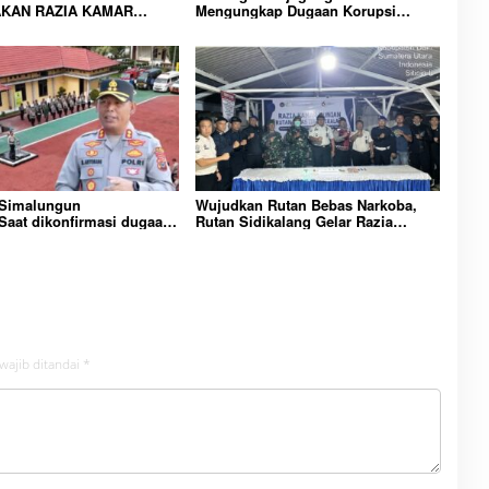
KAN RAZIA KAMAR
Mengungkap Dugaan Korupsi
 WUJUD KOMITMEN
Bupati Melawi Menguat, Ketua
N LINGKUNGAN
AMPK : Segera Periksa Dan
RAKATAN YANG AMAN
Tangkap!
 Simalungun
Wujudkan Rutan Bebas Narkoba,
aat dikonfirmasi dugaan
Rutan Sidikalang Gelar Razia
n Narkoba bambang alias
Insidentil Gabungan Bersama TNI-
Dikecamatan gunung
Polri
wajib ditandai
*