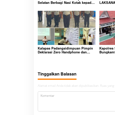
s
Selatan Berbagi Nasi Kotak kepada
LAKSANA
Warga Binaan Rutan Kelas IIB
HUNIAN,
Sipirok
CIPTAKA
PEMASYA
Kalapas Padangsidimpuan Pimpin
Kapolres
Deklarasi Zero Handphone dan
BungkamS
Narkoba di Lingkungan Lapas
peredara
Padangsidimpuan
bembeng 
malela
Tinggalkan Balasan
Alamat email Anda tidak akan dipublikasikan.
Ruas yang 