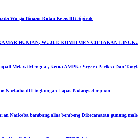
pada Warga Binaan Rutan Kelas IIB Sipirok
 KAMAR HUNIAN, WUJUD KOMITMEN CIPTAKAN LING
pati Melawi Menguat, Ketua AMPK : Segera Periksa Dan Tang
dan Narkoba di Lingkungan Lapas Padangsidimpuan
aran Narkoba bambang alias bembeng Dikecamatan gunung male