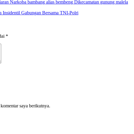
daran Narkoba bambang alias bembeng Dikecamatan gunung malela
 Insidentil Gabungan Bersama TNI-Polri
dai
*
 komentar saya berikutnya.