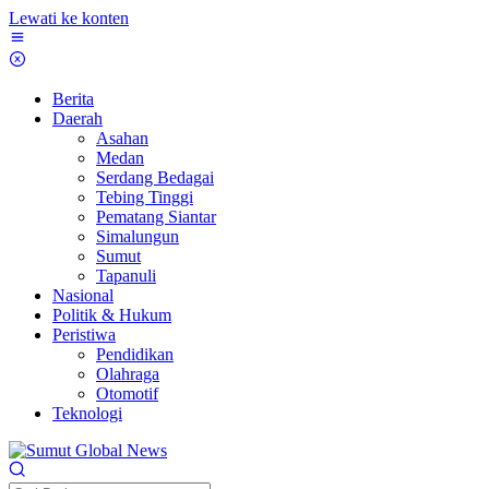
Lewati ke konten
Berita
Daerah
Asahan
Medan
Serdang Bedagai
Tebing Tinggi
Pematang Siantar
Simalungun
Sumut
Tapanuli
Nasional
Politik & Hukum
Peristiwa
Pendidikan
Olahraga
Otomotif
Teknologi