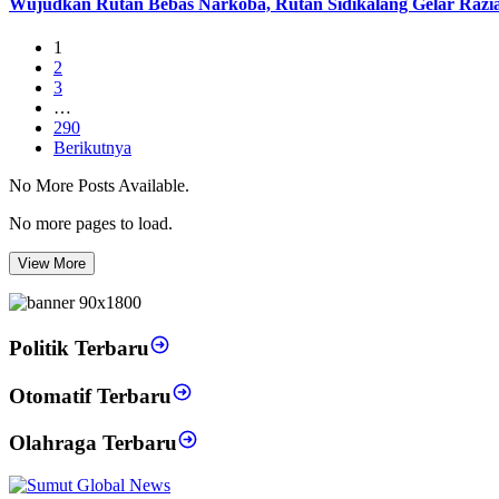
Wujudkan Rutan Bebas Narkoba, Rutan Sidikalang Gelar Razia
1
2
3
…
290
Berikutnya
No More Posts Available.
No more pages to load.
View More
Politik Terbaru
Otomatif Terbaru
Olahraga Terbaru