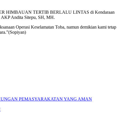
pelan STIKER HIMBAUAN TERTIB BERLALU LINTAS di Kendaraan
as AKP Andita Sitepu, SH, MH.
aksanaan Operasi Keselamatan Toba, namun demikian kami tetap
ara.”(Sopiyan)
GKUNGAN PEMASYARAKATAN YANG AMAN
!