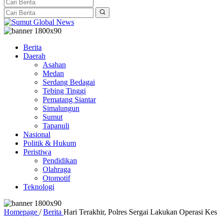
Berita
Daerah
Asahan
Medan
Serdang Bedagai
Tebing Tinggi
Pematang Siantar
Simalungun
Sumut
Tapanuli
Nasional
Politik & Hukum
Peristiwa
Pendidikan
Olahraga
Otomotif
Teknologi
Homepage
/
Berita
Hari Terakhir, Polres Sergai Lakukan Operasi Ke