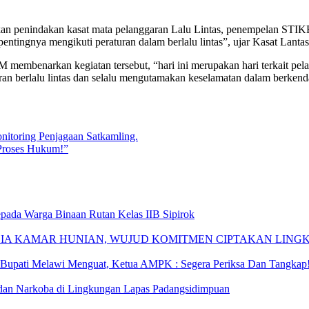
melakukan penindakan kasat mata pelanggaran Lalu Lintas, penem
ntingnya mengikuti peraturan dalam berlalu lintas”, ujar Kasat Lant
embenarkan kegiatan tersebut, “hari ini merupakan hari terkait pel
an berlalu lintas dan selalu mengutamakan keselamatan dalam berkend
itoring Penjagaan Satkamling.
Proses Hukum!”
epada Warga Binaan Rutan Kelas IIB Sipirok
ZIA KAMAR HUNIAN, WUJUD KOMITMEN CIPTAKAN LIN
upati Melawi Menguat, Ketua AMPK : Segera Periksa Dan Tangkap
dan Narkoba di Lingkungan Lapas Padangsidimpuan