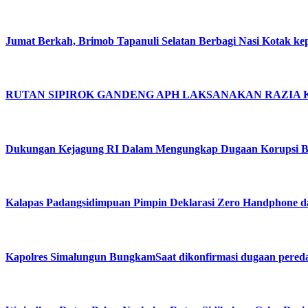
Jumat Berkah, Brimob Tapanuli Selatan Berbagi Nasi Kotak ke
RUTAN SIPIROK GANDENG APH LAKSANAKAN RAZIA
Dukungan Kejagung RI Dalam Mengungkap Dugaan Korupsi Bu
Kalapas Padangsidimpuan Pimpin Deklarasi Zero Handphone 
Kapolres Simalungun BungkamSaat dikonfirmasi dugaan pered