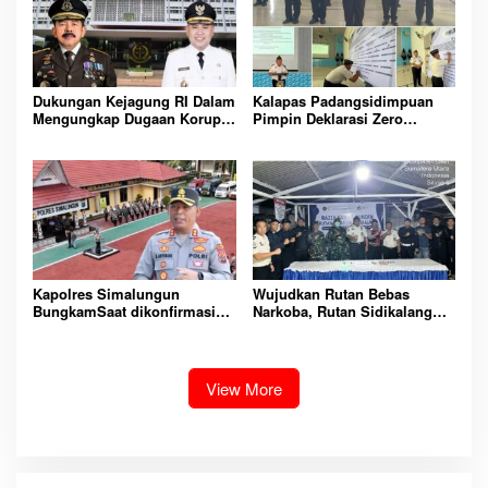
AMAN
Dukungan Kejagung RI Dalam
Kalapas Padangsidimpuan
Mengungkap Dugaan Korupsi
Pimpin Deklarasi Zero
Bupati Melawi Menguat,
Handphone dan Narkoba di
Ketua AMPK : Segera Periksa
Lingkungan Lapas
Dan Tangkap!
Padangsidimpuan
Kapolres Simalungun
Wujudkan Rutan Bebas
BungkamSaat dikonfirmasi
Narkoba, Rutan Sidikalang
dugaan peredaran Narkoba
Gelar Razia Insidentil
bambang alias bembeng
Gabungan Bersama TNI-Polri
Dikecamatan gunung malela
View More