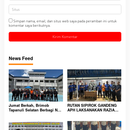
Simpan nama, email, dan situs web saya pada peramban ini untuk
komentar saya berikutnya.
News Feed
Jumat Berkah, Brimob
RUTAN SIPIROK GANDENG
Tapanuli Selatan Berbagi Nasi
APH LAKSANAKAN RAZIA
Kotak kepada Warga Binaan
KAMAR HUNIAN, WUJUD
Rutan Kelas IIB Sipirok
KOMITMEN CIPTAKAN
LINGKUNGAN
PEMASYARAKATAN YANG