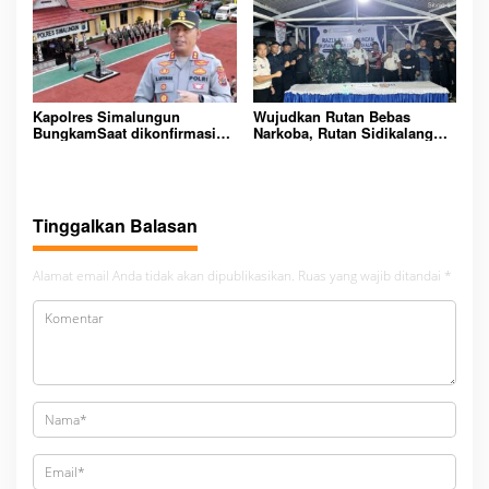
Kapolres Simalungun
Wujudkan Rutan Bebas
BungkamSaat dikonfirmasi
Narkoba, Rutan Sidikalang
dugaan peredaran Narkoba
Gelar Razia Insidentil
bambang alias bembeng
Gabungan Bersama TNI-Polri
Dikecamatan gunung malela
Tinggalkan Balasan
Alamat email Anda tidak akan dipublikasikan.
Ruas yang wajib ditandai
*