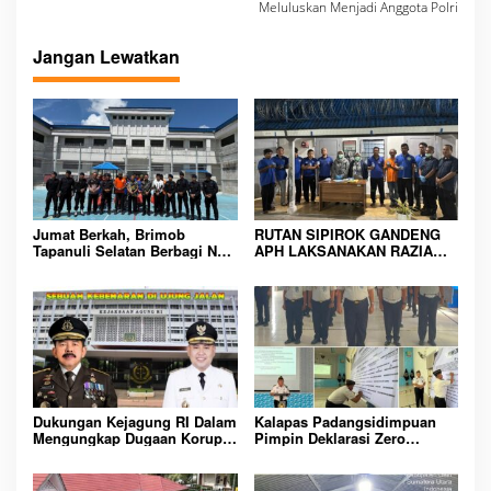
Meluluskan Menjadi Anggota Polri
i
g
Jangan Lewatkan
a
s
i
p
o
s
Jumat Berkah, Brimob
RUTAN SIPIROK GANDENG
Tapanuli Selatan Berbagi Nasi
APH LAKSANAKAN RAZIA
Kotak kepada Warga Binaan
KAMAR HUNIAN, WUJUD
Rutan Kelas IIB Sipirok
KOMITMEN CIPTAKAN
LINGKUNGAN
PEMASYARAKATAN YANG
AMAN
Dukungan Kejagung RI Dalam
Kalapas Padangsidimpuan
Mengungkap Dugaan Korupsi
Pimpin Deklarasi Zero
Bupati Melawi Menguat,
Handphone dan Narkoba di
Ketua AMPK : Segera Periksa
Lingkungan Lapas
Dan Tangkap!
Padangsidimpuan