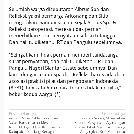
l
e
Sejumlah warga diseputaran Albrus Spa dan
k
Refleksi, yakni bermarga Aritonang dan Sitio
G
r
mengatakan. Sampai saat ini sejak Albrus Spa &
i
Refleksi beroperasi, mereka tidak pernah
y
a
menerbitkan surat pernyataan selaku tetangga.
Dan hal itu diketahui RT dan Pangulu sebelumnya.
“Seingat kami tidak pernah memberi tandatangan
surat pernyataan, dan hal itu diketahui RT dan
Pangulu Nagori Siantar Estate sebelumnya. Dan
kami dengar usaha Spa dan Refleksi harus ada dari
asosiasi praktisi pijat dan pengobatan Indonesia
(AP31), tapi kata Anto para terapis tidak memiliki,”
beber kedua warga. (*)
N
Pos sebelumnya
Pos berikutnya
Arahan Waka Polda Sumut Giat
Kapolres Sergai; Mengimbau
a
Safari Ramadhan di Mesjid Jami
Kepada Masyarakat Agar Jangan
Nurul Hidayah Desa Kota Galuh
Percaya Pihak Atau Oknum Yang
v
Kabupaten Serdang Bedagai
Menjanjikan Bisa Membantu