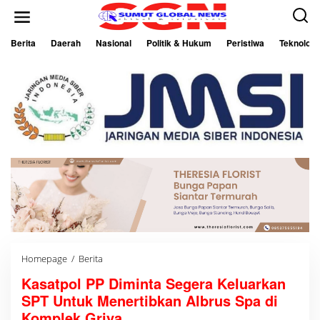
L
e
w
a
Berita
Daerah
Nasional
Politik & Hukum
Peristiwa
Teknologi
t
i
k
e
k
o
n
t
e
n
Homepage
/
Berita
K
a
Kasatpol PP Diminta Segera Keluarkan
s
a
SPT Untuk Menertibkan Albrus Spa di
t
p
Komplek Griya