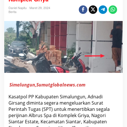
o
l
Daniel Napitu
Maret 29, 2024
P
Berita
P
D
i
m
i
n
t
a
S
e
g
e
r
a
K
e
l
Simalungun,Sumutglobalnews.com
u
a
r
Kasatpol PP Kabupaten Simalungun, Adnadi
k
Girsang diminta segera mengeluarkan Surat
a
n
Perintah Tugas (SPT) untuk menertibkan segala
S
perijinan Albrus Spa di Komplek Griya, Nagori
P
T
Siantar Estate, Kecamatan Siantar, Kabupaten
U