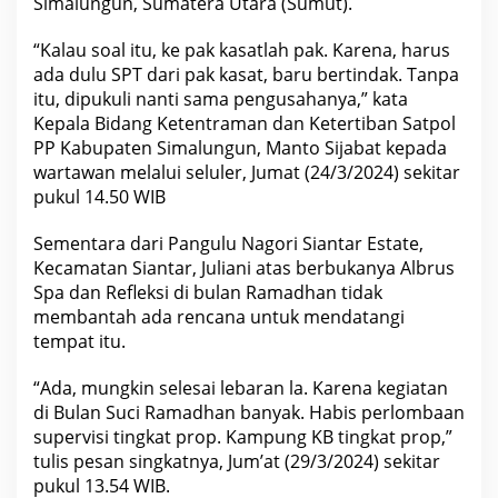
Simalungun, Sumatera Utara (Sumut).
n
t
u
“Kalau soal itu, ke pak kasatlah pak. Karena, harus
k
ada dulu SPT dari pak kasat, baru bertindak. Tanpa
M
e
itu, dipukuli nanti sama pengusahanya,” kata
n
Kepala Bidang Ketentraman dan Ketertiban Satpol
e
r
PP Kabupaten Simalungun, Manto Sijabat kepada
t
wartawan melalui seluler, Jumat (24/3/2024) sekitar
i
b
pukul 14.50 WIB
k
a
n
Sementara dari Pangulu Nagori Siantar Estate,
A
Kecamatan Siantar, Juliani atas berbukanya Albrus
l
Spa dan Refleksi di bulan Ramadhan tidak
b
r
membantah ada rencana untuk mendatangi
u
tempat itu.
s
S
p
“Ada, mungkin selesai lebaran la. Karena kegiatan
a
d
di Bulan Suci Ramadhan banyak. Habis perlombaan
i
supervisi tingkat prop. Kampung KB tingkat prop,”
K
o
tulis pesan singkatnya, Jum’at (29/3/2024) sekitar
m
pukul 13.54 WIB.
p