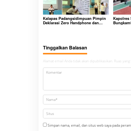
Kalapas Padangsidimpuan Pimpin
Kapolres
Deklarasi Zero Handphone dan
BungkamS
Narkoba di Lingkungan Lapas
peredara
Padangsidimpuan
bembeng 
malela
Tinggalkan Balasan
Alamat email Anda tidak akan dipublikasikan.
Ruas yang 
Simpan nama, email, dan situs web saya pada peram