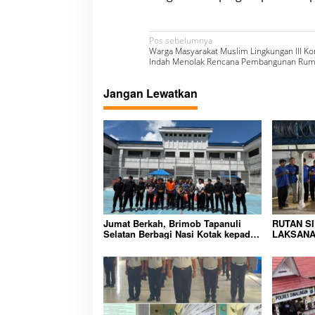
N
Pos sebelumnya
Warga Masyarakat Muslim Lingkungan III K
a
Indah Menolak Rencana Pembangunan Ruma
v
Jangan Lewatkan
i
g
a
s
i
p
o
Jumat Berkah, Brimob Tapanuli
RUTAN S
Selatan Berbagi Nasi Kotak kepada
LAKSANA
s
Warga Binaan Rutan Kelas IIB
HUNIAN,
Sipirok
CIPTAKA
PEMASYA