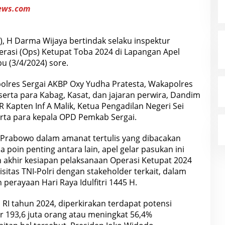
ews.com
), H Darma Wijaya bertindak selaku inspektur
erasi (Ops) Ketupat Toba 2024 di Lapangan Apel
u (3/4/2024) sore.
polres Sergai AKBP Oxy Yudha Pratesta, Wakapolres
rta para Kabag, Kasat, dan jajaran perwira, Dandim
 Kapten Inf A Malik, Ketua Pengadilan Negeri Sei
erta para kepala OPD Pemkab Sergai.
git Prabowo dalam amanat tertulis yang dibacakan
oin penting antara lain, apel gelar pasukan ini
akhir kesiapan pelaksanaan Operasi Ketupat 2024
sitas TNI-Polri dengan stakeholder terkait, dalam
erayaan Hari Raya Idulfitri 1445 H.
I tahun 2024, diperkirakan terdapat potensi
 193,6 juta orang atau meningkat 56,4%