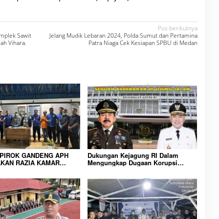
Pos berikutnya
omplek Sawit
Jelang Mudik Lebaran 2024, Polda Sumut dan Pertamina
h Vihara.
Patra Niaga Cek Kesiapan SPBU di Medan
IPIROK GANDENG APH
Dukungan Kejagung RI Dalam
KAN RAZIA KAMAR
Mengungkap Dugaan Korupsi
 WUJUD KOMITMEN
Bupati Melawi Menguat, Ketua
N LINGKUNGAN
AMPK : Segera Periksa Dan
RAKATAN YANG AMAN
Tangkap!