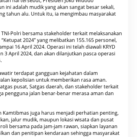
itan hal tersebut, Presiden Joko Widodo
ini adalah mudik yang akan sangat besar sekali,
ng tahun alu. Untuk itu, ia mengimbau masyarakat
 TNI-Polri bersama stakeholder terkait melaksanakan
 “Ketupat 2024” yang melibatkan 155.165 personel,
sampai 16 April 2024. Operasi ini telah diawali KRYD
 3 April 2024, dan akan dilanjutkan pasca operasi
.
awatir terdapat gangguan kejahatan dalam
alan kepolisian untuk memberikan rasa aman.
atgas pusat, Satgas daerah, dan stakeholder terkait
gga pengguna jalan benar-benar merasa aman dan
 Kamtibmas juga harus menjadi perhatian penting,
kan, jalur mudik, maupun lokasi wisata dan pusat
troli bersama pada jam-jam rawan, siapkan layanan
lkan dan penitipan kendaraan sehingga masyarakat