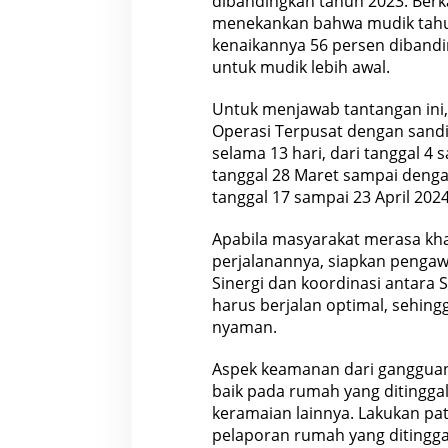
dibandingkan tahun 2023. Berka
0
menekankan bahwa mudik tahun 
2
4
kenaikannya 56 persen dibandi
.
untuk mudik lebih awal.
Untuk menjawab tantangan ini,
Operasi Terpusat dengan sandi
selama 13 hari, dari tanggal 4 
tanggal 28 Maret sampai dengan
tanggal 17 sampai 23 April 2024
Apabila masyarakat merasa kh
perjalanannya, siapkan pengaw
Sinergi dan koordinasi antara S
harus berjalan optimal, sehin
nyaman.
Aspek keamanan dari gangguan
baik pada rumah yang ditinggal
keramaian lainnya. Lakukan pa
pelaporan rumah yang ditingga