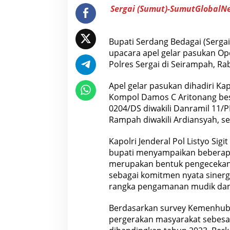
e
Sergai (Sumut)-SumutGlobalN
l
a
r
P
Bupati Serdang Bedagai (Sergai
a
s
upacara apel gelar pasukan Op
u
Polres Sergai di Seirampah, Rab
k
a
n
Apel gelar pasukan dihadiri Ka
O
Kompol Damos C Aritonang bese
p
e
0204/DS diwakili Danramil 11/PR
r
Rampah diwakili Ardiansyah, s
a
s
i
Kapolri Jenderal Pol Listyo Si
K
bupati menyampaikan beberapa p
e
t
merupakan bentuk pengecekan 
u
sebagai komitmen nyata sinergi
p
a
rangka pengamanan mudik dan p
t
T
o
Berdasarkan survey Kemenhub R
b
pergerakan masyarakat sebesar
a
2