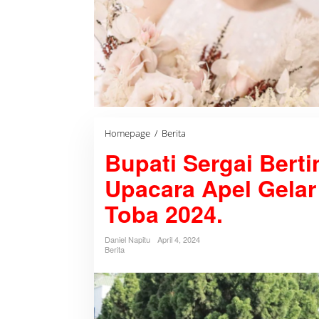
Homepage
/
Berita
B
u
Bupati Sergai Bert
p
a
t
Upacara Apel Gelar
i
S
Toba 2024.
e
r
g
Daniel Napitu
April 4, 2024
a
Berita
i
B
e
r
t
i
n