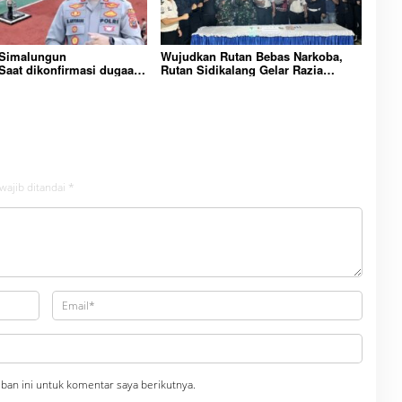
 Simalungun
Wujudkan Rutan Bebas Narkoba,
aat dikonfirmasi dugaan
Rutan Sidikalang Gelar Razia
n Narkoba bambang alias
Insidentil Gabungan Bersama TNI-
Dikecamatan gunung
Polri
wajib ditandai
*
ban ini untuk komentar saya berikutnya.