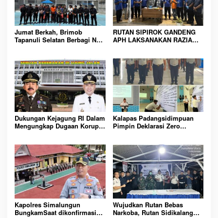
Jumat Berkah, Brimob
RUTAN SIPIROK GANDENG
Tapanuli Selatan Berbagi Nasi
APH LAKSANAKAN RAZIA
Kotak kepada Warga Binaan
KAMAR HUNIAN, WUJUD
Rutan Kelas IIB Sipirok
KOMITMEN CIPTAKAN
LINGKUNGAN
PEMASYARAKATAN YANG
AMAN
Dukungan Kejagung RI Dalam
Kalapas Padangsidimpuan
Mengungkap Dugaan Korupsi
Pimpin Deklarasi Zero
Bupati Melawi Menguat,
Handphone dan Narkoba di
Ketua AMPK : Segera Periksa
Lingkungan Lapas
Dan Tangkap!
Padangsidimpuan
Kapolres Simalungun
Wujudkan Rutan Bebas
BungkamSaat dikonfirmasi
Narkoba, Rutan Sidikalang