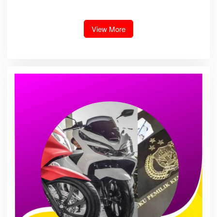
dugaan peredaran Narkoba
Gelar Razia Insidentil
bambang alias bembeng
Gabungan Bersama TNI-Polri
Dikecamatan gunung malela
View More