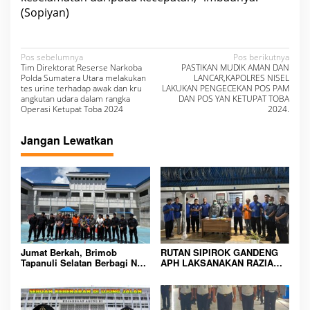
r
(Sopiyan)
.
N
Pos sebelumnya
Pos berikutnya
Tim Direktorat Reserse Narkoba
PASTIKAN MUDIK AMAN DAN
a
Polda Sumatera Utara melakukan
LANCAR,KAPOLRES NISEL
tes urine terhadap awak dan kru
LAKUKAN PENGECEKAN POS PAM
v
angkutan udara dalam rangka
DAN POS YAN KETUPAT TOBA
Operasi Ketupat Toba 2024
2024.
i
g
Jangan Lewatkan
a
s
i
p
o
s
Jumat Berkah, Brimob
RUTAN SIPIROK GANDENG
Tapanuli Selatan Berbagi Nasi
APH LAKSANAKAN RAZIA
Kotak kepada Warga Binaan
KAMAR HUNIAN, WUJUD
Rutan Kelas IIB Sipirok
KOMITMEN CIPTAKAN
LINGKUNGAN
PEMASYARAKATAN YANG