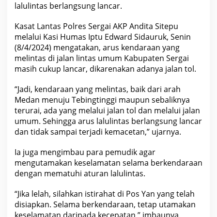
t
lalulintas berlangsung lancar.
e
n
Kasat Lantas Polres Sergai AKP Andita Sitepu
S
e
melalui Kasi Humas Iptu Edward Sidauruk, Senin
r
(8/4/2024) mengatakan, arus kendaraan yang
d
a
melintas di jalan lintas umum Kabupaten Sergai
g
masih cukup lancar, dikarenakan adanya jalan tol.
B
e
d
“Jadi, kendaraan yang melintas, baik dari arah
a
g
Medan menuju Tebingtinggi maupun sebaliknya
a
terurai, ada yang melalui jalan tol dan melalui jalan
i
umum. Sehingga arus lalulintas berlangsung lancar
T
e
dan tidak sampai terjadi kemacetan,” ujarnya.
r
p
a
Ia juga mengimbau para pemudik agar
n
mengutamakan keselamatan selama berkendaraan
t
a
dengan mematuhi aturan lalulintas.
u
L
“Jika lelah, silahkan istirahat di Pos Yan yang telah
a
n
disiapkan. Selama berkendaraan, tetap utamakan
c
keselamatan daripada kecepatan,” imbaunya.
a