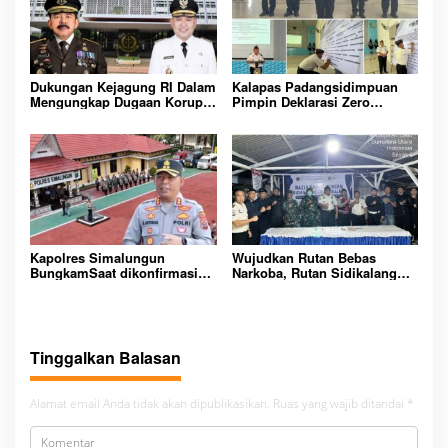
AMAN
Dukungan Kejagung RI Dalam
Kalapas Padangsidimpuan
Mengungkap Dugaan Korupsi
Pimpin Deklarasi Zero
Bupati Melawi Menguat,
Handphone dan Narkoba di
Ketua AMPK : Segera Periksa
Lingkungan Lapas
Dan Tangkap!
Padangsidimpuan
Kapolres Simalungun
Wujudkan Rutan Bebas
BungkamSaat dikonfirmasi
Narkoba, Rutan Sidikalang
dugaan peredaran Narkoba
Gelar Razia Insidentil
bambang alias bembeng
Gabungan Bersama TNI-Polri
Dikecamatan gunung malela
Tinggalkan Balasan
Alamat email Anda tidak akan dipublikasikan.
Ruas yang wajib ditandai
*