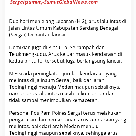
Sergai(sumut)-SumutGlobalNews.com
u
l
i
n
t
Dua hari menjelang Lebaran (H-2), arus lalulintas di
a
Jalan Lintas Umum Kabupaten Serdang Bedagai
s
D
(Sergai) terpantau lancar.
i
j
Demikian juga di Pintu Tol Seirampah dan
a
l
Telukmengkudu. Arus keluar masuk kendaraan di
a
kedua pintu tol tersebut juga berlangsung lancar.
n
L
i
Meski ada peningkatan jumlah kendaraan yang
n
t
melintas di Jalinsum Sergai, baik dari arah
a
Tebingtinggi menuju Medan maupun sebaliknya,
s
namun arus lalulintas masih cukup lancar dan
U
m
tidak sampai menimbulkan kemacetan.
u
m
K
Personel Pos Pam Polres Sergai terus melakukan
a
pengaturan dan pemantauan arus kendaraan yang
b
u
melintas, baik dari arah Medan menuju
p
Tebingtinggi maupun sebaliknya, sehingga arus
a