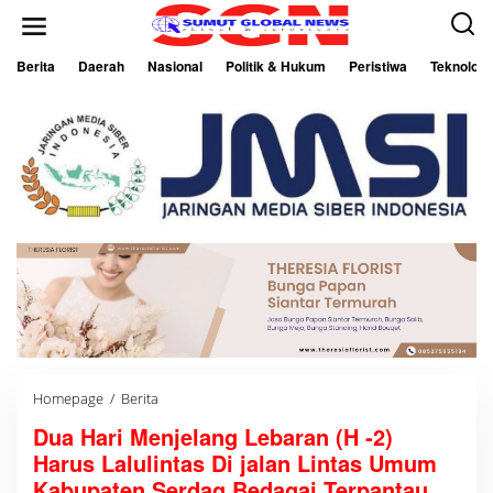
L
e
w
a
Berita
Daerah
Nasional
Politik & Hukum
Peristiwa
Teknologi
t
i
k
e
k
o
n
t
e
n
Homepage
/
Berita
D
u
Dua Hari Menjelang Lebaran (H -2)
a
H
Harus Lalulintas Di jalan Lintas Umum
a
r
Kabupaten Serdag Bedagai Terpantau