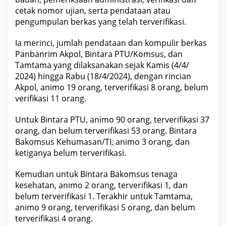
i
cetak nomor ujian, serta pendataan atau
M
e
pengumpulan berkas yang telah terverifikasi.
l
a
Ia merinci, jumlah pendataan dan kompulir berkas
k
s
Panbanrim Akpol, Bintara PTU/Komsus, dan
a
Tamtama yang dilaksanakan sejak Kamis (4/4/
n
a
2024) hingga Rabu (18/4/2024), dengan rincian
k
Akpol, animo 19 orang, terverifikasi 8 orang, belum
a
n
verifikasi 11 orang.
V
e
r
Untuk Bintara PTU, animo 90 orang, terverifikasi 37
i
orang, dan belum terverifikasi 53 orang. Bintara
f
i
Bakomsus Kehumasan/TI, animo 3 orang, dan
k
ketiganya belum terverifikasi.
a
s
i
Kemudian untuk Bintara Bakomsus tenaga
.
kesehatan, animo 2 orang, terverifikasi 1, dan
belum terverifikasi 1. Terakhir untuk Tamtama,
animo 9 orang, terverifikasi 5 orang, dan belum
terverifikasi 4 orang.