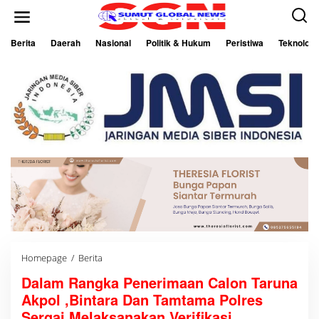
L
e
w
a
Berita
Daerah
Nasional
Politik & Hukum
Peristiwa
Teknologi
t
i
k
e
k
o
n
t
e
n
Homepage
/
Berita
D
a
Dalam Rangka Penerimaan Calon Taruna
l
a
Akpol ,Bintara Dan Tamtama Polres
m
R
Sergai Melaksanakan Verifikasi.