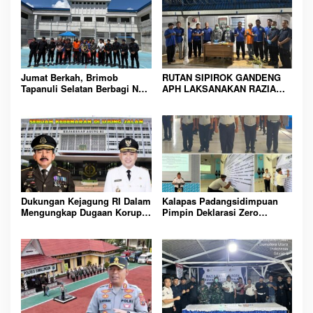
Jumat Berkah, Brimob
RUTAN SIPIROK GANDENG
Tapanuli Selatan Berbagi Nasi
APH LAKSANAKAN RAZIA
Kotak kepada Warga Binaan
KAMAR HUNIAN, WUJUD
Rutan Kelas IIB Sipirok
KOMITMEN CIPTAKAN
LINGKUNGAN
PEMASYARAKATAN YANG
AMAN
Dukungan Kejagung RI Dalam
Kalapas Padangsidimpuan
Mengungkap Dugaan Korupsi
Pimpin Deklarasi Zero
Bupati Melawi Menguat,
Handphone dan Narkoba di
Ketua AMPK : Segera Periksa
Lingkungan Lapas
Dan Tangkap!
Padangsidimpuan