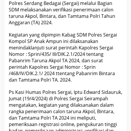
l
Polres Serdang Bedagai (Sergai) melalui Bagian
,
SDM melaksanakan verifikasi penerimaan calon
B
i
taruna Akpol, Bintara, dan Tamtama Polri Tahun
n
Anggaran (TA) 2024.
t
a
r
Kegiatan yang dipimpin Kabag SDM Polres Sergai
a
Kompol SP Anak Ampun ini dilaksanakan
D
a
menindaklanjuti surat perintah Kapolres Sergai
n
Nomor : Sprin/435/ III/DIK.2.1/2024 tentang
T
a
Pabanrim Taruna Akpol TA 2024, dan surat
m
perintah Kapolres Sergai Nomor : Sprin
t
a
/468/IV/DIK.2.1/ 2024 ttentang Pabanrim Bintara
m
dan Tamtama Polri TA. 2024.
a
P
o
Ps Kasi Humas Polres Sergai, Iptu Edward Sidauruk,
l
Jumat (19/4/2024) di Polres Sergai Seirampah
r
e
mengatakan, kegiatan yang dilaksanakan dalam
s
rangka penerimaan calon taruna Akpol, Bintara,
S
e
dan Tamtama Polri TA 2024 ini meliputi,
r
pemeriksaan registrasi online, pengukuran tinggi
g
a
badan, pemeriksaan administrasi, verifikasi dan