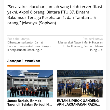
“Secara keseluruhan jumlah yang telah terverifikasi
yakni, Akpol 8 orang, Bintara PTU 37, Bintara
Bakomsus Tenaga Kesehatan 1, dan Tamtama 5
orang,” jelasnya. (Sopiyan)
N
Pos sebelumnya
Pos berikutnya
Dibangunnya kantor Camat
Masyarakat Nagori Manik Hataran
a
Bandar masyarakat puas dengan
Huta III Resah,, Gamot Diduga
kinerja Bupati Simalungun
Pungli,,,!!!
v
i
Jangan Lewatkan
g
a
s
i
p
o
Jumat Berkah, Brimob
RUTAN SIPIROK GANDENG
Tapanuli Selatan Berbagi Nasi
APH LAKSANAKAN RAZIA
s
Kotak kepada Warga Binaan
KAMAR HUNIAN, WUJUD