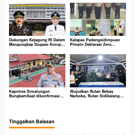
Rutan Kelas IIB Sipirok
KOMITMEN CIPTAKAN
LINGKUNGAN
PEMASYARAKATAN YANG
AMAN
Dukungan Kejagung RI Dalam
Kalapas Padangsidimpuan
Mengungkap Dugaan Korupsi
Pimpin Deklarasi Zero
Bupati Melawi Menguat,
Handphone dan Narkoba di
Ketua AMPK : Segera Periksa
Lingkungan Lapas
Dan Tangkap!
Padangsidimpuan
Kapolres Simalungun
Wujudkan Rutan Bebas
BungkamSaat dikonfirmasi
Narkoba, Rutan Sidikalang
dugaan peredaran Narkoba
Gelar Razia Insidentil
bambang alias bembeng
Gabungan Bersama TNI-Polri
Dikecamatan gunung malela
Tinggalkan Balasan