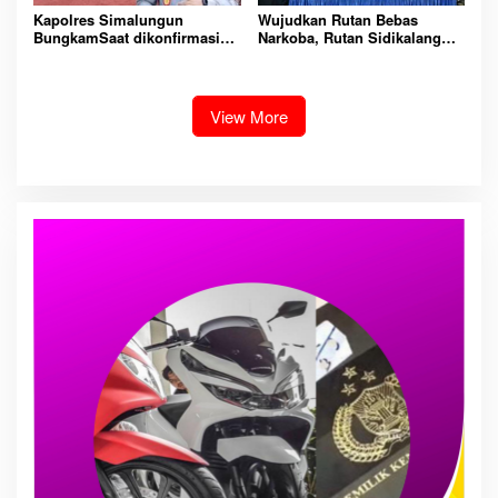
Kapolres Simalungun
Wujudkan Rutan Bebas
BungkamSaat dikonfirmasi
Narkoba, Rutan Sidikalang
dugaan peredaran Narkoba
Gelar Razia Insidentil
bambang alias bembeng
Gabungan Bersama TNI-Polri
Dikecamatan gunung malela
View More