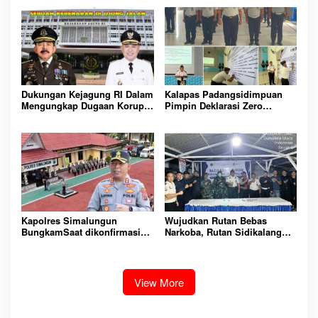
Rutan Kelas IIB Sipirok
KOMITMEN CIPTAKAN
LINGKUNGAN
PEMASYARAKATAN YANG
AMAN
Dukungan Kejagung RI Dalam
Kalapas Padangsidimpuan
Mengungkap Dugaan Korupsi
Pimpin Deklarasi Zero
Bupati Melawi Menguat,
Handphone dan Narkoba di
Ketua AMPK : Segera Periksa
Lingkungan Lapas
Dan Tangkap!
Padangsidimpuan
Kapolres Simalungun
Wujudkan Rutan Bebas
BungkamSaat dikonfirmasi
Narkoba, Rutan Sidikalang
dugaan peredaran Narkoba
Gelar Razia Insidentil
bambang alias bembeng
Gabungan Bersama TNI-Polri
Dikecamatan gunung malela
View More