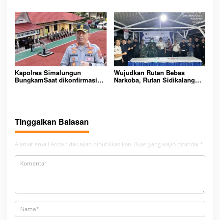
Bupati Melawi Menguat,
Handphone dan Narkoba di
Ketua AMPK : Segera Periksa
Lingkungan Lapas
Dan Tangkap!
Padangsidimpuan
Kapolres Simalungun
Wujudkan Rutan Bebas
BungkamSaat dikonfirmasi
Narkoba, Rutan Sidikalang
dugaan peredaran Narkoba
Gelar Razia Insidentil
bambang alias bembeng
Gabungan Bersama TNI-Polri
Dikecamatan gunung malela
Tinggalkan Balasan
Alamat email Anda tidak akan dipublikasikan.
Ruas yang wajib ditandai
*