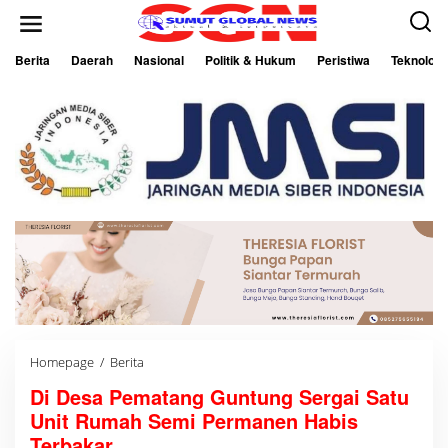
L
e
w
a
Berita
Daerah
Nasional
Politik & Hukum
Peristiwa
Teknologi
t
i
k
e
k
o
n
t
e
n
Homepage
/
Berita
D
i
Di Desa Pematang Guntung Sergai Satu
D
e
Unit Rumah Semi Permanen Habis
s
a
Terbakar