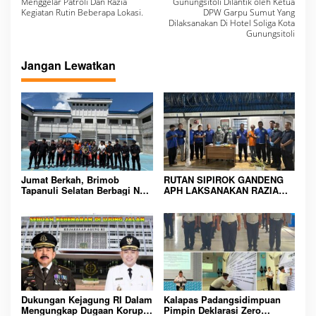
a
Menggelar Patroli Dan Razia
Gunungsitoli Dilantik oleh Ketua
Kegiatan Rutin Beberapa Lokasi.
DPW Garpu Sumut Yang
v
Dilaksanakan Di Hotel Soliga Kota
Gunungsitoli
i
g
Jangan Lewatkan
a
s
i
p
o
s
Jumat Berkah, Brimob
RUTAN SIPIROK GANDENG
Tapanuli Selatan Berbagi Nasi
APH LAKSANAKAN RAZIA
Kotak kepada Warga Binaan
KAMAR HUNIAN, WUJUD
Rutan Kelas IIB Sipirok
KOMITMEN CIPTAKAN
LINGKUNGAN
PEMASYARAKATAN YANG
AMAN
Dukungan Kejagung RI Dalam
Kalapas Padangsidimpuan
Mengungkap Dugaan Korupsi
Pimpin Deklarasi Zero