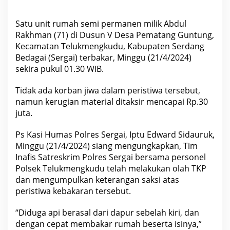
u
m
a
Satu unit rumah semi permanen milik Abdul
h
Rakhman (71) di Dusun V Desa Pematang Guntung,
S
e
Kecamatan Telukmengkudu, Kabupaten Serdang
m
Bedagai (Sergai) terbakar, Minggu (21/4/2024)
i
P
sekira pukul 01.30 WIB.
e
r
m
Tidak ada korban jiwa dalam peristiwa tersebut,
a
namun kerugian material ditaksir mencapai Rp.30
n
e
juta.
n
H
Ps Kasi Humas Polres Sergai, Iptu Edward Sidauruk,
a
b
Minggu (21/4/2024) siang mengungkapkan, Tim
i
Inafis Satreskrim Polres Sergai bersama personel
s
T
Polsek Telukmengkudu telah melakukan olah TKP
e
dan mengumpulkan keterangan saksi atas
r
b
peristiwa kebakaran tersebut.
a
k
a
“Diduga api berasal dari dapur sebelah kiri, dan
r
dengan cepat membakar rumah beserta isinya,”