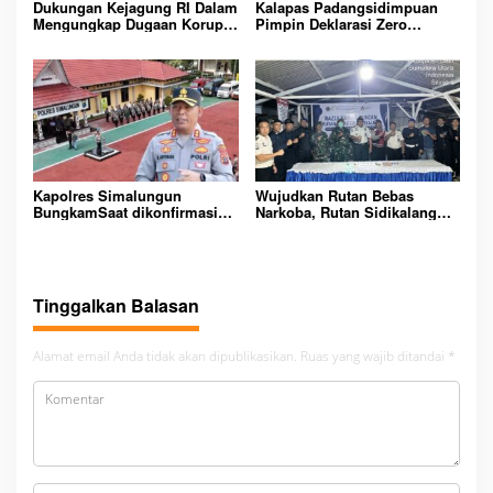
Dukungan Kejagung RI Dalam
Kalapas Padangsidimpuan
Mengungkap Dugaan Korupsi
Pimpin Deklarasi Zero
Bupati Melawi Menguat,
Handphone dan Narkoba di
Ketua AMPK : Segera Periksa
Lingkungan Lapas
Dan Tangkap!
Padangsidimpuan
Kapolres Simalungun
Wujudkan Rutan Bebas
BungkamSaat dikonfirmasi
Narkoba, Rutan Sidikalang
dugaan peredaran Narkoba
Gelar Razia Insidentil
bambang alias bembeng
Gabungan Bersama TNI-Polri
Dikecamatan gunung malela
Tinggalkan Balasan
Alamat email Anda tidak akan dipublikasikan.
Ruas yang wajib ditandai
*