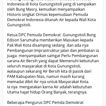
D
Indonesia di Kota Gunungsitoli yang di sampaikan
e
oleh Bung Masry, kemudian menyampaikan
m
o
Historis singkat Ormas kepemudaan Pemuda
k
Demokrat Indonesia ditanah Air kepada Wali Kota
r
a
Gunungsitoli.
t
I
n
Ketua DPC Pemuda Demokrat Gunungsitoli Bung
d
Edison Sarumaha memberikan Masukan kepada
o
n
Pak Wali Kota disamping sedang dan ada nya
e
Pembangunan Imprastruktur jalan dan jembatan ia
s
juaga menyampaikan samgat Perlu Pembangunan
i
a
sarana Air Bersih yang dapat Memenuhi kebutuhan
K
seluruh masyarakat di Kota Gunungsitoli,
o
t
walaupun sekarang Air Bersih kita di pasok dari
a
PAM Kabupaten Nias, namun masih kurang
G
u
memadai dibit Air nya untuk Masyarakat Kota.
n
Ia nya mengatakan karna Air adalah kebutuhan
u
n
Utama hajat hidup Orang Banyak, terangnya.
g
s
i
Beberapa Pengurus DPC Pemda Demokrat
t