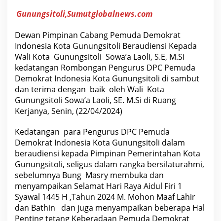
M
.
Gunungsitoli,Sumutglobalnews.com
S
i
M
Dewan Pimpinan Cabang Pemuda Demokrat
e
Indonesia Kota Gunungsitoli Beraudiensi Kepada
n
e
Wali Kota Gunungsitoli Sowa’a Laoli, S.E, M.Si
r
kedatangan Rombongan Pengurus DPC Pemuda
i
m
Demokrat Indonesia Kota Gunungsitoli di sambut
a
dan terima dengan baik oleh Wali Kota
K
Gunungsitoli Sowa’a Laoli, SE. M.Si di Ruang
u
n
Kerjanya, Senin, (22/04/2024)
j
u
n
Kedatangan para Pengurus DPC Pemuda
g
Demokrat Indonesia Kota Gunungsitoli dalam
a
n
beraudiensi kepada Pimpinan Pemerintahan Kota
D
Gunungsitoli, seligus dalam rangka bersilaturahmi,
P
C
sebelumnya Bung Masry membuka dan
P
menyampaikan Selamat Hari Raya Aidul Firi 1
e
m
Syawal 1445 H ,Tahun 2024 M. Mohon Maaf Lahir
u
dan Bathin dan juga menyampaikan beberapa Hal
d
Penting tetang Keberadaan Pemuda Demokrat
a