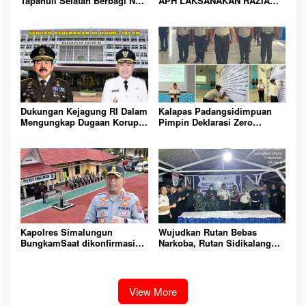
Tapanuli Selatan Berbagi Nasi
APH LAKSANAKAN RAZIA
Kotak kepada Warga Binaan
KAMAR HUNIAN, WUJUD
Rutan Kelas IIB Sipirok
KOMITMEN CIPTAKAN
LINGKUNGAN
PEMASYARAKATAN YANG
AMAN
Dukungan Kejagung RI Dalam
Kalapas Padangsidimpuan
Mengungkap Dugaan Korupsi
Pimpin Deklarasi Zero
Bupati Melawi Menguat,
Handphone dan Narkoba di
Ketua AMPK : Segera Periksa
Lingkungan Lapas
Dan Tangkap!
Padangsidimpuan
Kapolres Simalungun
Wujudkan Rutan Bebas
BungkamSaat dikonfirmasi
Narkoba, Rutan Sidikalang
dugaan peredaran Narkoba
Gelar Razia Insidentil
bambang alias bembeng
Gabungan Bersama TNI-Polri
Dikecamatan gunung malela
View More