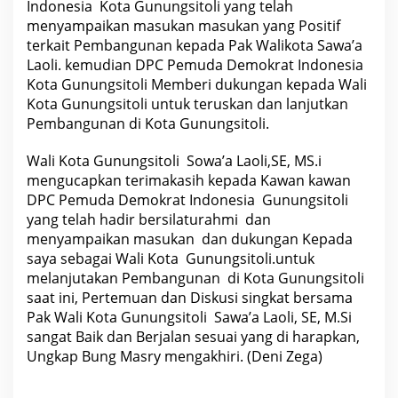
Indonesia Kota Gunungsitoli yang telah
o
l
menyampaikan masukan masukan yang Positif
i
terkait Pembangunan kepada Pak Walikota Sawa’a
U
Laoli. kemudian DPC Pemuda Demokrat Indonesia
n
Kota Gunungsitoli Memberi dukungan kepada Wali
t
Kota Gunungsitoli untuk teruskan dan lanjutkan
u
k
Pembangunan di Kota Gunungsitoli.
B
e
r
Wali Kota Gunungsitoli Sowa’a Laoli,SE, MS.i
a
mengucapkan terimakasih kepada Kawan kawan
u
d
DPC Pemuda Demokrat Indonesia Gunungsitoli
i
yang telah hadir bersilaturahmi dan
e
n
menyampaikan masukan dan dukungan Kepada
s
saya sebagai Wali Kota Gunungsitoli.untuk
i
,
melanjutakan Pembangunan di Kota Gunungsitoli
B
saat ini, Pertemuan dan Diskusi singkat bersama
e
Pak Wali Kota Gunungsitoli Sawa’a Laoli, SE, M.Si
r
t
sangat Baik dan Berjalan sesuai yang di harapkan,
e
Ungkap Bung Masry mengakhiri. (Deni Zega)
m
p
a
t