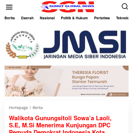
L
e
w
a
Berita
Daerah
Nasional
Politik & Hukum
Peristiwa
Teknologi
t
i
k
e
k
o
n
t
e
n
Homepage
/
Berita
W
a
Walikota Gunungsitoli Sowa’a Laoli,
l
i
S.E, M.Si Menerima Kunjungan DPC
k
o
Pemuda Demokrat Indonesia Kota