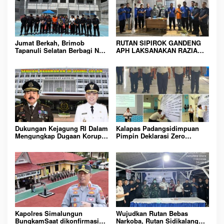
i
p
o
Jumat Berkah, Brimob
RUTAN SIPIROK GANDENG
s
Tapanuli Selatan Berbagi Nasi
APH LAKSANAKAN RAZIA
Kotak kepada Warga Binaan
KAMAR HUNIAN, WUJUD
Rutan Kelas IIB Sipirok
KOMITMEN CIPTAKAN
LINGKUNGAN
PEMASYARAKATAN YANG
AMAN
Dukungan Kejagung RI Dalam
Kalapas Padangsidimpuan
Mengungkap Dugaan Korupsi
Pimpin Deklarasi Zero
Bupati Melawi Menguat,
Handphone dan Narkoba di
Ketua AMPK : Segera Periksa
Lingkungan Lapas
Dan Tangkap!
Padangsidimpuan
Kapolres Simalungun
Wujudkan Rutan Bebas
BungkamSaat dikonfirmasi
Narkoba, Rutan Sidikalang