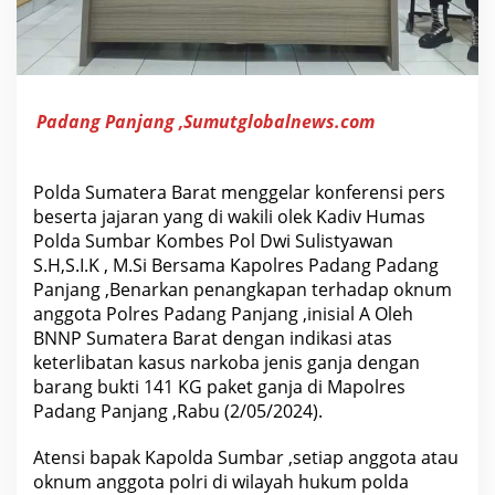
T
e
r
l
i
b
a
Padang Panjang ,Sumutglobalnews.com
t
N
a
r
k
Polda Sumatera Barat menggelar konferensi pers
o
beserta jajaran yang di wakili olek Kadiv Humas
t
Polda Sumbar Kombes Pol Dwi Sulistyawan
i
k
S.H,S.I.K , M.Si Bersama Kapolres Padang Padang
a
Panjang ,Benarkan penangkapan terhadap oknum
,
b
anggota Polres Padang Panjang ,inisial A Oleh
e
BNNP Sumatera Barat dengan indikasi atas
r
i
keterlibatan kasus narkoba jenis ganja dengan
k
barang bukti 141 KG paket ganja di Mapolres
u
t
Padang Panjang ,Rabu (2/05/2024).
P
e
n
Atensi bapak Kapolda Sumbar ,setiap anggota atau
j
oknum anggota polri di wilayah hukum polda
e