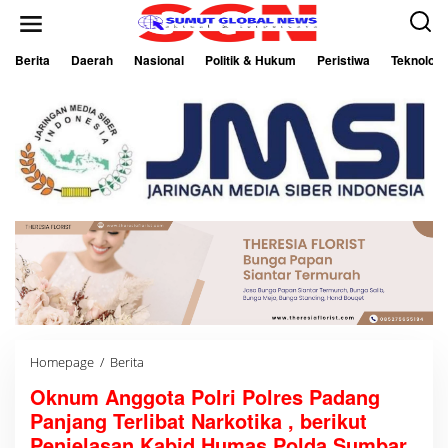
L
e
w
a
Berita
Daerah
Nasional
Politik & Hukum
Peristiwa
Teknologi
t
i
k
e
k
o
n
t
e
n
Homepage
/
Berita
O
k
Oknum Anggota Polri Polres Padang
n
u
Panjang Terlibat Narkotika , berikut
m
A
Penjelasan Kabid Humas Polda Sumbar