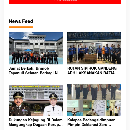
News Feed
Jumat Berkah, Brimob
RUTAN SIPIROK GANDENG
Tapanuli Selatan Berbagi Nasi
APH LAKSANAKAN RAZIA
Kotak kepada Warga Binaan
KAMAR HUNIAN, WUJUD
Rutan Kelas IIB Sipirok
KOMITMEN CIPTAKAN
LINGKUNGAN
PEMASYARAKATAN YANG
AMAN
Dukungan Kejagung RI Dalam
Kalapas Padangsidimpuan
Mengungkap Dugaan Korupsi
Pimpin Deklarasi Zero
Bupati Melawi Menguat,
Handphone dan Narkoba di