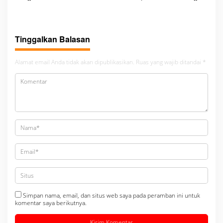
dugaan peredaran Narkoba
Gelar Razia Insidentil
bambang alias bembeng
Gabungan Bersama TNI-Polri
Dikecamatan gunung malela
Tinggalkan Balasan
Alamat email Anda tidak akan dipublikasikan.
Ruas yang wajib ditandai
*
Simpan nama, email, dan situs web saya pada peramban ini untuk
komentar saya berikutnya.