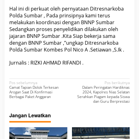
Hal ini di perkuat oleh pernyataan Ditresnarkoba
Polda Sumbar , Pada prinsipnya kami terus
melakukan koordinasi dengan BNNP Sumbar
Sedangkan proses penyelidikan dilakukan oleh
jajaran BNNP Sumbar .Kita Siap bekerja sama
dengan BNNP Sumbar ,”ungkap Ditresnarkoba
Polda Sumbar Kombes Pol Nico A .Setiawan ,S.Ik .
Jurnalis : RIZKI AHMAD RIFANDI .
N
Pos sebelumnya
Pos berikutnya
Camat Tapian Dolok Terkesan
Dalam Peringatan Hardiknas
a
Arogan Saat Di Konfirmasi
2024, Kapolres Nias Selatan
Berbagai Paket Anggaran
Serahkan Piagam kepada Siswa
v
dan Guru Berprestasi
i
Jangan Lewatkan
g
a
s