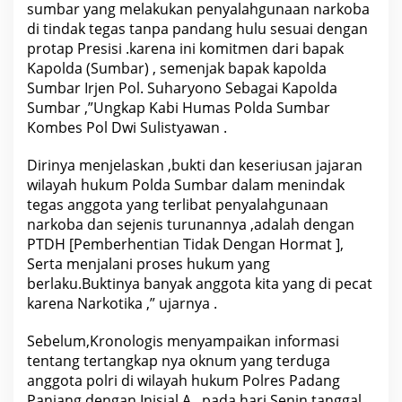
sumbar yang melakukan penyalahgunaan narkoba
l
a
di tindak tegas tanpa pandang hulu sesuai dengan
s
protap Presisi .karena ini komitmen dari bapak
a
n
Kapolda (Sumbar) , semenjak bapak kapolda
K
Sumbar Irjen Pol. Suharyono Sebagai Kapolda
a
b
Sumbar ,”Ungkap Kabi Humas Polda Sumbar
i
Kombes Pol Dwi Sulistyawan .
d
H
u
Dirinya menjelaskan ,bukti dan keseriusan jajaran
m
a
wilayah hukum Polda Sumbar dalam menindak
s
tegas anggota yang terlibat penyalahgunaan
P
narkoba dan sejenis turunannya ,adalah dengan
o
l
PTDH [Pemberhentian Tidak Dengan Hormat ],
d
Serta menjalani proses hukum yang
a
S
berlaku.Buktinya banyak anggota kita yang di pecat
u
karena Narkotika ,” ujarnya .
m
b
a
Sebelum,Kronologis menyampaikan informasi
r
?
tentang tertangkap nya oknum yang terduga
anggota polri di wilayah hukum Polres Padang
Panjang dengan Inisial A , pada hari Senin tanggal