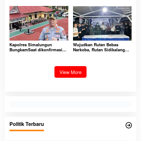
Ketua AMPK : Segera Periksa
Lingkungan Lapas
Dan Tangkap!
Padangsidimpuan
Kapolres Simalungun
Wujudkan Rutan Bebas
BungkamSaat dikonfirmasi
Narkoba, Rutan Sidikalang
dugaan peredaran Narkoba
Gelar Razia Insidentil
bambang alias bembeng
Gabungan Bersama TNI-Polri
Dikecamatan gunung malela
View More
Politik Terbaru