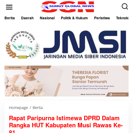
L
e
w
a
Berita
Daerah
Nasional
Politik & Hukum
Peristiwa
Teknologi
t
i
k
e
k
o
n
t
e
n
Homepage
/
Berita
R
a
Rapat Paripurna Istimewa DPRD Dalam
p
a
Rangka HUT Kabupaten Musi Rawas Ke-
t
P
81