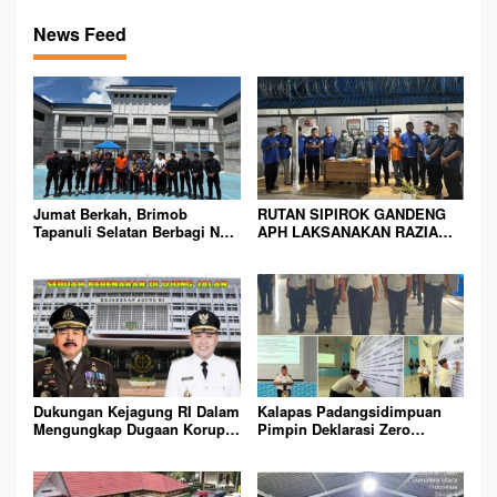
News Feed
Jumat Berkah, Brimob
RUTAN SIPIROK GANDENG
Tapanuli Selatan Berbagi Nasi
APH LAKSANAKAN RAZIA
Kotak kepada Warga Binaan
KAMAR HUNIAN, WUJUD
Rutan Kelas IIB Sipirok
KOMITMEN CIPTAKAN
LINGKUNGAN
PEMASYARAKATAN YANG
AMAN
Dukungan Kejagung RI Dalam
Kalapas Padangsidimpuan
Mengungkap Dugaan Korupsi
Pimpin Deklarasi Zero
Bupati Melawi Menguat,
Handphone dan Narkoba di
Ketua AMPK : Segera Periksa
Lingkungan Lapas
Dan Tangkap!
Padangsidimpuan