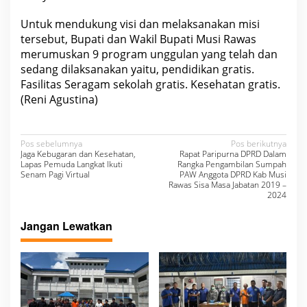
Untuk mendukung visi dan melaksanakan misi
tersebut, Bupati dan Wakil Bupati Musi Rawas
merumuskan 9 program unggulan yang telah dan
sedang dilaksanakan yaitu, pendidikan gratis.
Fasilitas Seragam sekolah gratis. Kesehatan gratis.
(Reni Agustina)
N
Pos sebelumnya
Pos berikutnya
Jaga Kebugaran dan Kesehatan,
Rapat Paripurna DPRD Dalam
a
Lapas Pemuda Langkat Ikuti
Rangka Pengambilan Sumpah
Senam Pagi Virtual
PAW Anggota DPRD Kab Musi
v
Rawas Sisa Masa Jabatan 2019 –
2024
i
g
Jangan Lewatkan
a
s
i
p