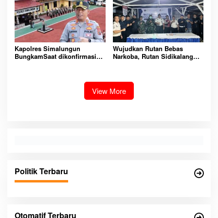
Kapolres Simalungun
Wujudkan Rutan Bebas
BungkamSaat dikonfirmasi
Narkoba, Rutan Sidikalang
dugaan peredaran Narkoba
Gelar Razia Insidentil
bambang alias bembeng
Gabungan Bersama TNI-Polri
Dikecamatan gunung malela
View More
Politik Terbaru
Otomatif Terbaru