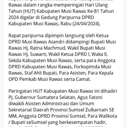
a
Rawas dalam rangka memperingati Hari Ulang
H
U
Tahun (HUT) Kabupaten Musi Rawas Ke-81 Tahun
T
2024 digelar di Gedung Paripurna DPRD
K
Kabupaten Musi Rawas, Rabu (24/04/2024).
a
b
u
Rapat paripurna dipimpin langsung oleh Ketua
p
a
DPRD Musi Rawas Azandri didampingi Bupati Musi
t
Rawas Hj. Ratna Machmud, Wakil Bupati Musi
e
n
Rawas Hj. Suwarti, Wakil Ketua DPRD l, Waka ll,
M
Sekda Kabupaten Musi Rawas, serta para Anggota
u
s
DPRD Kabupaten Musi Rawas, Forkopimda Musi
i
Rawas, Staf Ahli Bupati, Para Asisten, Para Kepala
R
a
OPD Pemkab Musi Rawas serta Camat.
w
a
Peringatan HUT Kabupaten Musi Rawas ini dihadiri
s
K
Pj. Gubernur Sumatera Selatan, Agus Fatoni
e
diwakili Asisten Administrasi dan Umum
-
8
Sekretariat Daerah Provinsi Sumsel Zulkarnain SE
1
MM, Anggota DPRD Provinsi Sumsel, Para Walikota
/ Bupati seSumsel yang berkesempatan hadir,