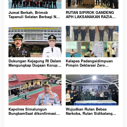
o
s
Jumat Berkah, Brimob
RUTAN SIPIROK GANDENG
Tapanuli Selatan Berbagi Nasi
APH LAKSANAKAN RAZIA
Kotak kepada Warga Binaan
KAMAR HUNIAN, WUJUD
Rutan Kelas IIB Sipirok
KOMITMEN CIPTAKAN
LINGKUNGAN
PEMASYARAKATAN YANG
AMAN
Dukungan Kejagung RI Dalam
Kalapas Padangsidimpuan
Mengungkap Dugaan Korupsi
Pimpin Deklarasi Zero
Bupati Melawi Menguat,
Handphone dan Narkoba di
Ketua AMPK : Segera Periksa
Lingkungan Lapas
Dan Tangkap!
Padangsidimpuan
Kapolres Simalungun
Wujudkan Rutan Bebas
BungkamSaat dikonfirmasi
Narkoba, Rutan Sidikalang
dugaan peredaran Narkoba
Gelar Razia Insidentil
bambang alias bembeng
Gabungan Bersama TNI-Polri
Dikecamatan gunung malela