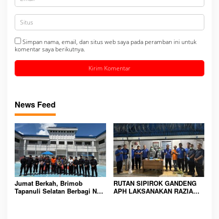
Simpan nama, email, dan situs web saya pada peramban ini untuk
komentar saya berikutnya.
News Feed
Jumat Berkah, Brimob
RUTAN SIPIROK GANDENG
Tapanuli Selatan Berbagi Nasi
APH LAKSANAKAN RAZIA
Kotak kepada Warga Binaan
KAMAR HUNIAN, WUJUD
Rutan Kelas IIB Sipirok
KOMITMEN CIPTAKAN
LINGKUNGAN