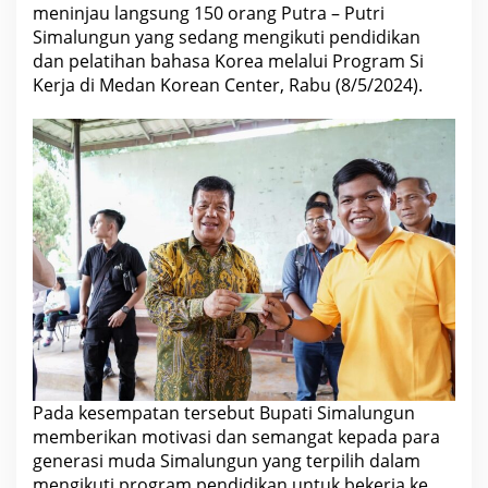
a
meninjau langsung 150 orang Putra – Putri
l
Simalungun yang sedang mengikuti pendidikan
u
n
dan pelatihan bahasa Korea melalui Program Si
g
Kerja di Medan Korean Center, Rabu (8/5/2024).
u
n
M
e
n
g
i
k
u
t
i
P
e
l
a
t
i
h
a
n
Pada kesempatan tersebut Bupati Simalungun
d
i
memberikan motivasi dan semangat kepada para
M
generasi muda Simalungun yang terpilih dalam
e
d
mengikuti program pendidikan untuk bekerja ke