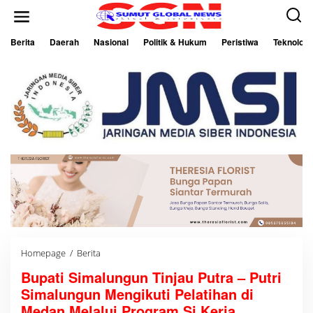
L
e
w
a
Berita
Daerah
Nasional
Politik & Hukum
Peristiwa
Teknologi
t
i
k
e
k
o
n
t
e
n
Homepage
/
Berita
B
u
Bupati Simalungun Tinjau Putra – Putri
p
a
Simalungun Mengikuti Pelatihan di
t
i
Medan Melalui Program Si Kerja