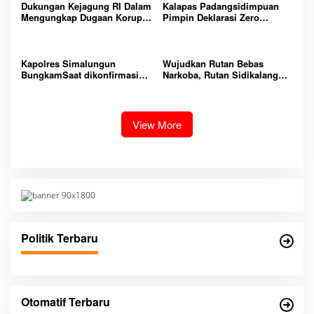
PEMASYARAKATAN YANG
Dukungan Kejagung RI Dalam
Kalapas Padangsidimpuan
AMAN
Mengungkap Dugaan Korupsi
Pimpin Deklarasi Zero
Bupati Melawi Menguat,
Handphone dan Narkoba di
Ketua AMPK : Segera Periksa
Lingkungan Lapas
Dan Tangkap!
Padangsidimpuan
Kapolres Simalungun
Wujudkan Rutan Bebas
BungkamSaat dikonfirmasi
Narkoba, Rutan Sidikalang
dugaan peredaran Narkoba
Gelar Razia Insidentil
bambang alias bembeng
Gabungan Bersama TNI-Polri
Dikecamatan gunung malela
View More
Politik Terbaru
Otomatif Terbaru