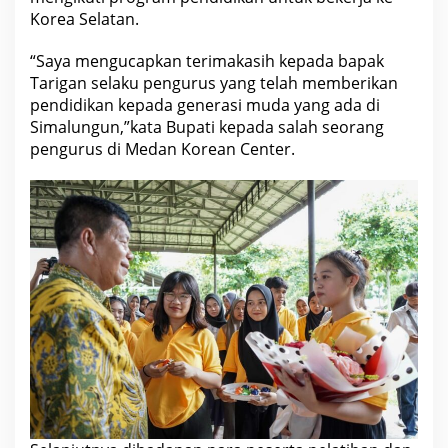
a
Korea Selatan.
n
M
e
“Saya mengucapkan terimakasih kepada bapak
l
Tarigan selaku pengurus yang telah memberikan
a
l
pendidikan kepada generasi muda yang ada di
u
Simalungun,”kata Bupati kepada salah seorang
i
P
pengurus di Medan Korean Center.
r
o
g
r
a
m
S
i
K
e
r
j
a