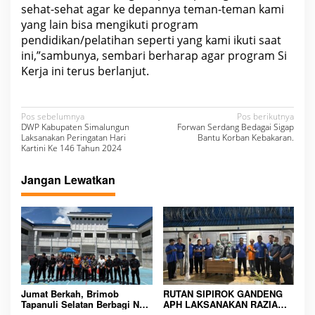
sehat-sehat agar ke depannya teman-teman kami
yang lain bisa mengikuti program
pendidikan/pelatihan seperti yang kami ikuti saat
ini,”sambunya, sembari berharap agar program Si
Kerja ini terus berlanjut.
N
Pos sebelumnya
Pos berikutnya
DWP Kabupaten Simalungun
Forwan Serdang Bedagai Sigap
a
Laksanakan Peringatan Hari
Bantu Korban Kebakaran.
Kartini Ke 146 Tahun 2024
v
i
Jangan Lewatkan
g
a
s
i
p
o
Jumat Berkah, Brimob
RUTAN SIPIROK GANDENG
Tapanuli Selatan Berbagi Nasi
APH LAKSANAKAN RAZIA
Kotak kepada Warga Binaan
KAMAR HUNIAN, WUJUD