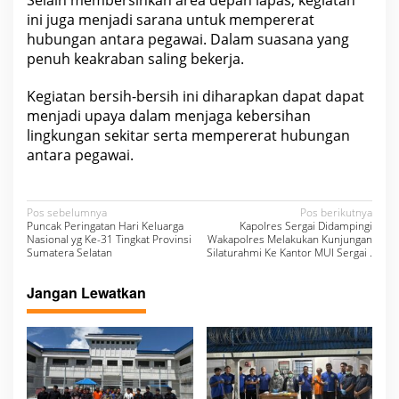
Selain membersihkan area depan lapas, kegiatan
ini juga menjadi sarana untuk mempererat
hubungan antara pegawai. Dalam suasana yang
penuh keakraban saling bekerja.
Kegiatan bersih-bersih ini diharapkan dapat dapat
menjadi upaya dalam menjaga kebersihan
lingkungan sekitar serta mempererat hubungan
antara pegawai.
N
Pos sebelumnya
Pos berikutnya
Puncak Peringatan Hari Keluarga
Kapolres Sergai Didampingi
a
Nasional yg Ke-31 Tingkat Provinsi
Wakapolres Melakukan Kunjungan
Sumatera Selatan
Silaturahmi Ke Kantor MUI Sergai .
v
i
Jangan Lewatkan
g
a
s
i