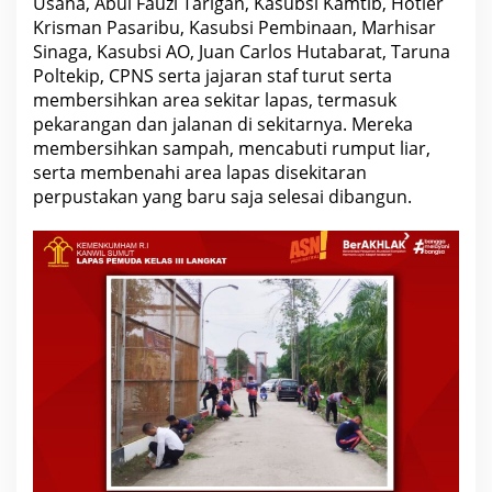
Usaha, Abul Fauzi Tarigan, Kasubsi Kamtib, Hotler
e
a
Krisman Pasaribu, Kasubsi Pembinaan, Marhisar
L
Sinaga, Kasubsi AO, Juan Carlos Hutabarat, Taruna
a
Poltekip, CPNS serta jajaran staf turut serta
p
a
membersihkan area sekitar lapas, termasuk
s
pekarangan dan jalanan di sekitarnya. Mereka
membersihkan sampah, mencabuti rumput liar,
serta membenahi area lapas disekitaran
perpustakan yang baru saja selesai dibangun.