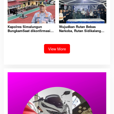
Kapolres Simalungun
Wujudkan Rutan Bebas
BungkamSaat dikonfirmasi
Narkoba, Rutan Sidikalang
dugaan peredaran Narkoba
Gelar Razia Insidentil
bambang alias bembeng
Gabungan Bersama TNI-Polri
Dikecamatan gunung malela
View More