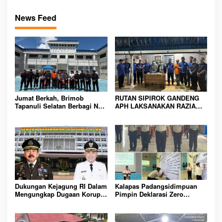
News Feed
Jumat Berkah, Brimob
RUTAN SIPIROK GANDENG
Tapanuli Selatan Berbagi Nasi
APH LAKSANAKAN RAZIA
Kotak kepada Warga Binaan
KAMAR HUNIAN, WUJUD
Rutan Kelas IIB Sipirok
KOMITMEN CIPTAKAN
LINGKUNGAN
PEMASYARAKATAN YANG
AMAN
Dukungan Kejagung RI Dalam
Kalapas Padangsidimpuan
Mengungkap Dugaan Korupsi
Pimpin Deklarasi Zero
Bupati Melawi Menguat,
Handphone dan Narkoba di
Ketua AMPK : Segera Periksa
Lingkungan Lapas
Dan Tangkap!
Padangsidimpuan