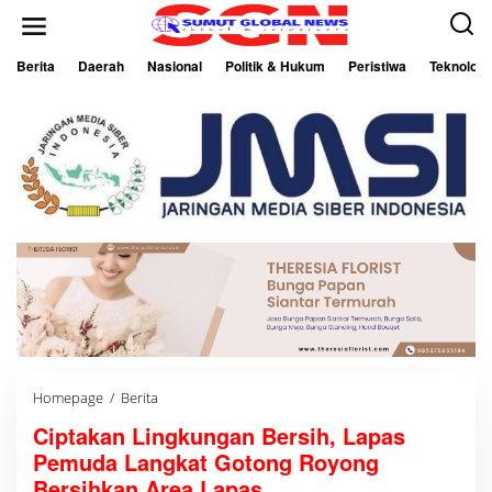
L
e
w
a
Berita
Daerah
Nasional
Politik & Hukum
Peristiwa
Teknologi
t
i
k
e
k
o
n
t
e
n
Homepage
/
Berita
C
i
Ciptakan Lingkungan Bersih, Lapas
p
t
Pemuda Langkat Gotong Royong
a
k
Bersihkan Area Lapas