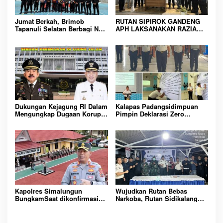
p
o
Jumat Berkah, Brimob
RUTAN SIPIROK GANDENG
Tapanuli Selatan Berbagi Nasi
APH LAKSANAKAN RAZIA
s
Kotak kepada Warga Binaan
KAMAR HUNIAN, WUJUD
Rutan Kelas IIB Sipirok
KOMITMEN CIPTAKAN
LINGKUNGAN
PEMASYARAKATAN YANG
AMAN
Dukungan Kejagung RI Dalam
Kalapas Padangsidimpuan
Mengungkap Dugaan Korupsi
Pimpin Deklarasi Zero
Bupati Melawi Menguat,
Handphone dan Narkoba di
Ketua AMPK : Segera Periksa
Lingkungan Lapas
Dan Tangkap!
Padangsidimpuan
Kapolres Simalungun
Wujudkan Rutan Bebas
BungkamSaat dikonfirmasi
Narkoba, Rutan Sidikalang
dugaan peredaran Narkoba
Gelar Razia Insidentil
bambang alias bembeng
Gabungan Bersama TNI-Polri
Dikecamatan gunung malela