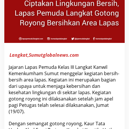
L
a
n
g
k
a
t
G
o
t
o
n
g
Langkat,Sumutglobalnews.com
R
o
y
Jajaran Lapas Pemuda Kelas III Langkat Kanwil
o
Kemenkumham Sumut menggelar kegiatan bersih-
n
bersih area lapas. Kegiatan ini merupakan bagian
g
B
dari upaya untuk menjaga kebersihan dan
e
kesehatan lingkungan di sekitar lapas. Kegiatan
r
s
gotong royong ini dilaksanakan setelah jam apel
i
pagi Petugas telah selesai dilaksanakan, Jumat
h
k
(19/07).
a
n
A
Dengan semangat gotong royong, Kaur Tata
r