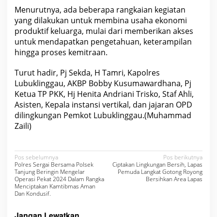
Menurutnya, ada beberapa rangkaian kegiatan
yang dilakukan untuk membina usaha ekonomi
produktif keluarga, mulai dari memberikan akses
untuk mendapatkan pengetahuan, keterampilan
hingga proses kemitraan.
Turut hadir, Pj Sekda, H Tamri, Kapolres
Lubuklinggau, AKBP Bobby Kusumawardhana, Pj
Ketua TP PKK, Hj Henita Andriani Trisko, Staf Ahli,
Asisten, Kepala instansi vertikal, dan jajaran OPD
dilingkungan Pemkot Lubuklinggau.(Muhammad
Zaili)
N
Pos sebelumnya
Pos berikutnya
Polres Sergai Bersama Polsek
Ciptakan Lingkungan Bersih, Lapas
a
Tanjung Beringin Mengelar
Pemuda Langkat Gotong Royong
Operasi Pekat 2024 Dalam Rangka
Bersihkan Area Lapas
v
Menciptakan Kamtibmas Aman
Dan Kondusif.
i
g
Jangan Lewatkan