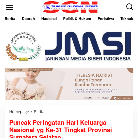
L
e
w
a
Berita
Daerah
Nasional
Politik & Hukum
Peristiwa
Teknologi
t
i
k
e
k
o
n
t
e
n
Homepage
/
Berita
P
u
Puncak Peringatan Hari Keluarga
n
c
Nasional yg Ke-31 Tingkat Provinsi
a
k
Sumatera Selatan