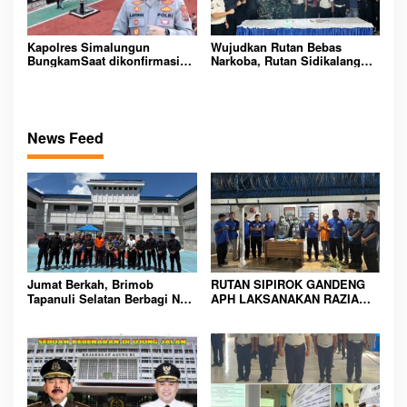
Kapolres Simalungun
Wujudkan Rutan Bebas
BungkamSaat dikonfirmasi
Narkoba, Rutan Sidikalang
dugaan peredaran Narkoba
Gelar Razia Insidentil
bambang alias bembeng
Gabungan Bersama TNI-Polri
Dikecamatan gunung malela
News Feed
Jumat Berkah, Brimob
RUTAN SIPIROK GANDENG
Tapanuli Selatan Berbagi Nasi
APH LAKSANAKAN RAZIA
Kotak kepada Warga Binaan
KAMAR HUNIAN, WUJUD
Rutan Kelas IIB Sipirok
KOMITMEN CIPTAKAN
LINGKUNGAN
PEMASYARAKATAN YANG
AMAN