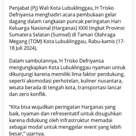
y
g
Penjabat (Pj) Wali Kota Lubuklinggau, H Trisko
K
Defriyansa menghadiri acara pembukaan gelar
e
-
dagang dalam rangkaian puncak peringatan Hari
3
Keluarga Nasional (Harganas) XXXI tingkat Provinsi
1
T
Sumatera Selatan (Sumsel) di Taman Olahraga
i
Megang (TOM) Kota Lubuklinggau, Rabu-kamis (17-
n
18 Juli 2024).
g
k
a
Dalam sambutannya, H Trisko Defriyansa
t
P
mengungkapkan Kota Lubuklinggau nyaman untuk
r
dikunjungi karena memiliki lima faktor pendukung,
o
v
seperti akomodasi perhotelan, kuliner nusantara,
i
wisata berada di tengah kota, transportasi lancar
n
s
dan zero konflik.
i
S
“Kita bisa wujudkan peringatan Harganas yang
u
m
baik, nyaman dan refresentatif untuk disuguhkan
a
karena didukung oleh infrastruktur memadai
t
e
sebagai modal untuk menggelar event yang lebih
r
besar,” ujarnya.
a