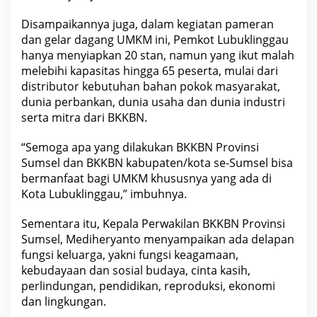
S
e
Disampaikannya juga, dalam kegiatan pameran
l
a
dan gelar dagang UMKM ini, Pemkot Lubuklinggau
t
hanya menyiapkan 20 stan, namun yang ikut malah
a
melebihi kapasitas hingga 65 peserta, mulai dari
n
distributor kebutuhan bahan pokok masyarakat,
dunia perbankan, dunia usaha dan dunia industri
serta mitra dari BKKBN.
“Semoga apa yang dilakukan BKKBN Provinsi
Sumsel dan BKKBN kabupaten/kota se-Sumsel bisa
bermanfaat bagi UMKM khususnya yang ada di
Kota Lubuklinggau,” imbuhnya.
Sementara itu, Kepala Perwakilan BKKBN Provinsi
Sumsel, Mediheryanto menyampaikan ada delapan
fungsi keluarga, yakni fungsi keagamaan,
kebudayaan dan sosial budaya, cinta kasih,
perlindungan, pendidikan, reproduksi, ekonomi
dan lingkungan.