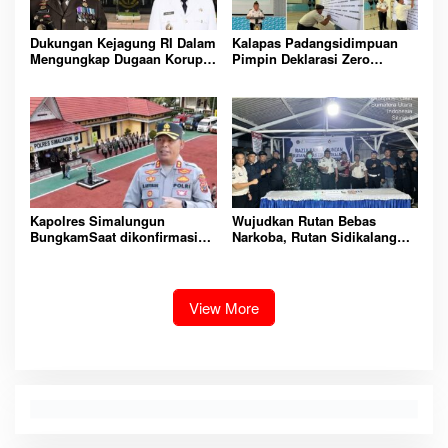
Dukungan Kejagung RI Dalam
Kalapas Padangsidimpuan
Mengungkap Dugaan Korupsi
Pimpin Deklarasi Zero
Bupati Melawi Menguat,
Handphone dan Narkoba di
Ketua AMPK : Segera Periksa
Lingkungan Lapas
Dan Tangkap!
Padangsidimpuan
Kapolres Simalungun
Wujudkan Rutan Bebas
BungkamSaat dikonfirmasi
Narkoba, Rutan Sidikalang
dugaan peredaran Narkoba
Gelar Razia Insidentil
bambang alias bembeng
Gabungan Bersama TNI-Polri
Dikecamatan gunung malela
View More