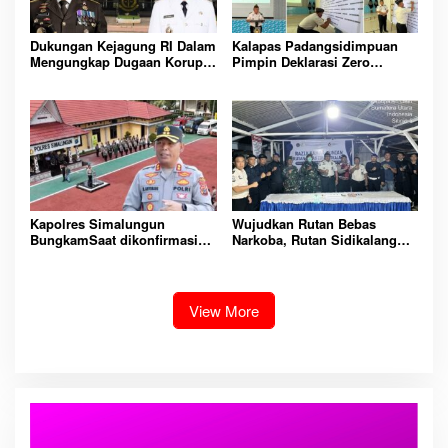
Dukungan Kejagung RI Dalam
Kalapas Padangsidimpuan
Mengungkap Dugaan Korupsi
Pimpin Deklarasi Zero
Bupati Melawi Menguat,
Handphone dan Narkoba di
Ketua AMPK : Segera Periksa
Lingkungan Lapas
Dan Tangkap!
Padangsidimpuan
Kapolres Simalungun
Wujudkan Rutan Bebas
BungkamSaat dikonfirmasi
Narkoba, Rutan Sidikalang
dugaan peredaran Narkoba
Gelar Razia Insidentil
bambang alias bembeng
Gabungan Bersama TNI-Polri
Dikecamatan gunung malela
View More