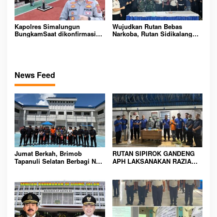
Kapolres Simalungun
Wujudkan Rutan Bebas
BungkamSaat dikonfirmasi
Narkoba, Rutan Sidikalang
dugaan peredaran Narkoba
Gelar Razia Insidentil
bambang alias bembeng
Gabungan Bersama TNI-Polri
Dikecamatan gunung malela
News Feed
Jumat Berkah, Brimob
RUTAN SIPIROK GANDENG
Tapanuli Selatan Berbagi Nasi
APH LAKSANAKAN RAZIA
Kotak kepada Warga Binaan
KAMAR HUNIAN, WUJUD
Rutan Kelas IIB Sipirok
KOMITMEN CIPTAKAN
LINGKUNGAN
PEMASYARAKATAN YANG
AMAN