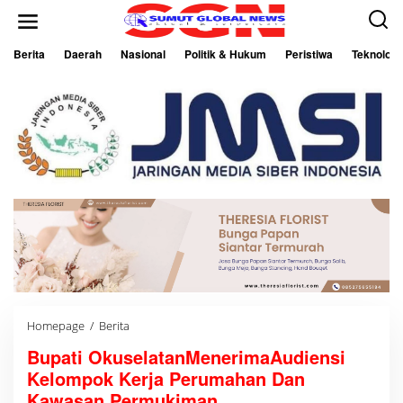
L
e
w
a
Berita
Daerah
Nasional
Politik & Hukum
Peristiwa
Teknologi
t
i
k
e
k
o
n
t
e
n
Homepage
/
Berita
B
u
Bupati OkuselatanMenerimaAudiensi
p
a
Kelompok Kerja Perumahan Dan
t
i
Kawasan Permukiman