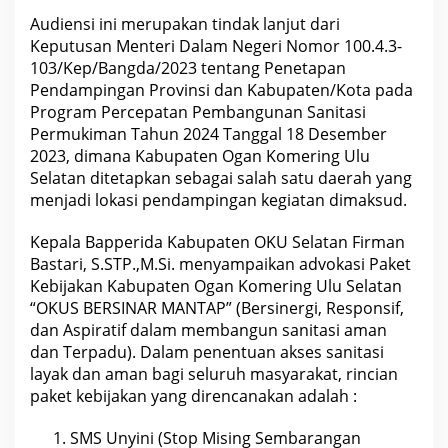
m
p
Audiensi ini merupakan tindak lanjut dari
o
Keputusan Menteri Dalam Negeri Nomor 100.4.3-
k
103/Kep/Bangda/2023 tentang Penetapan
K
e
Pendampingan Provinsi dan Kabupaten/Kota pada
r
Program Percepatan Pembangunan Sanitasi
j
a
Permukiman Tahun 2024 Tanggal 18 Desember
P
2023, dimana Kabupaten Ogan Komering Ulu
e
r
Selatan ditetapkan sebagai salah satu daerah yang
u
menjadi lokasi pendampingan kegiatan dimaksud.
m
a
h
Kepala Bapperida Kabupaten OKU Selatan Firman
a
n
Bastari, S.STP.,M.Si. menyampaikan advokasi Paket
D
Kebijakan Kabupaten Ogan Komering Ulu Selatan
a
“OKUS BERSINAR MANTAP” (Bersinergi, Responsif,
n
K
dan Aspiratif dalam membangun sanitasi aman
a
dan Terpadu). Dalam penentuan akses sanitasi
w
a
layak dan aman bagi seluruh masyarakat, rincian
s
paket kebijakan yang direncanakan adalah :
a
n
P
SMS Unyini (Stop Mising Sembarangan
e