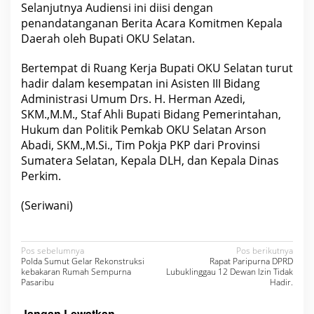
Selanjutnya Audiensi ini diisi dengan
penandatanganan Berita Acara Komitmen Kepala
Daerah oleh Bupati OKU Selatan.
Bertempat di Ruang Kerja Bupati OKU Selatan turut
hadir dalam kesempatan ini Asisten III Bidang
Administrasi Umum Drs. H. Herman Azedi,
SKM.,M.M., Staf Ahli Bupati Bidang Pemerintahan,
Hukum dan Politik Pemkab OKU Selatan Arson
Abadi, SKM.,M.Si., Tim Pokja PKP dari Provinsi
Sumatera Selatan, Kepala DLH, dan Kepala Dinas
Perkim.
(Seriwani)
N
Pos sebelumnya
Pos berikutnya
Polda Sumut Gelar Rekonstruksi
Rapat Paripurna DPRD
a
kebakaran Rumah Sempurna
Lubuklinggau 12 Dewan Izin Tidak
Pasaribu
Hadir.
v
i
Jangan Lewatkan