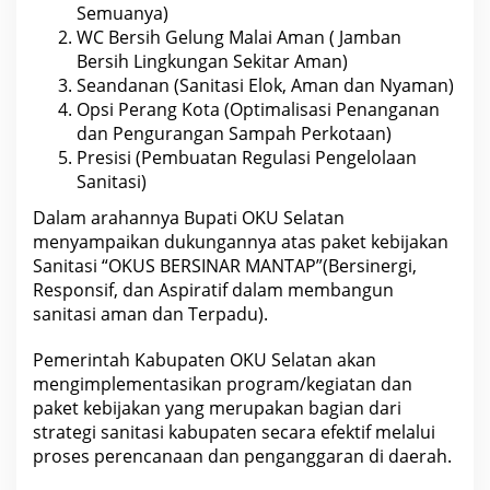
r
Semuanya)
m
WC Bersih Gelung Malai Aman ( Jamban
u
k
Bersih Lingkungan Sekitar Aman)
i
Seandanan (Sanitasi Elok, Aman dan Nyaman)
m
Opsi Perang Kota (Optimalisasi Penanganan
a
n
dan Pengurangan Sampah Perkotaan)
Presisi (Pembuatan Regulasi Pengelolaan
Sanitasi)
Dalam arahannya Bupati OKU Selatan
menyampaikan dukungannya atas paket kebijakan
Sanitasi “OKUS BERSINAR MANTAP”(Bersinergi,
Responsif, dan Aspiratif dalam membangun
sanitasi aman dan Terpadu).
Pemerintah Kabupaten OKU Selatan akan
mengimplementasikan program/kegiatan dan
paket kebijakan yang merupakan bagian dari
strategi sanitasi kabupaten secara efektif melalui
proses perencanaan dan penganggaran di daerah.