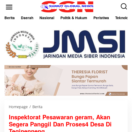
L
e
w
a
Berita
Daerah
Nasional
Politik & Hukum
Peristiwa
Teknologi
t
i
k
e
k
o
n
t
e
n
Homepage
/
Berita
I
n
Inspektorat Pesawaran geram, Akan
s
p
Segera Panggil Dan Proses4 Desa Di
e
k
Teginenneng