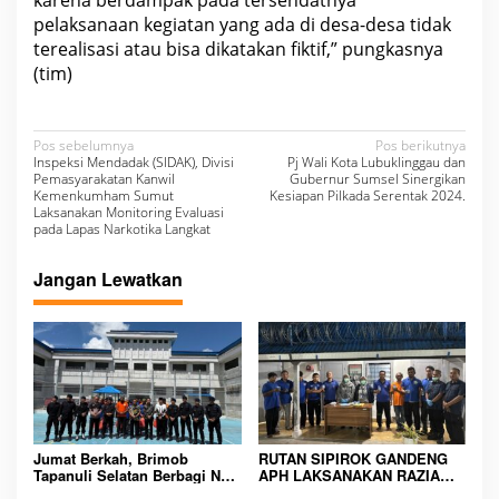
pelaksanaan kegiatan yang ada di desa-desa tidak
terealisasi atau bisa dikatakan fiktif,” pungkasnya
(tim)
N
Pos sebelumnya
Pos berikutnya
Inspeksi Mendadak (SIDAK), Divisi
Pj Wali Kota Lubuklinggau dan
a
Pemasyarakatan Kanwil
Gubernur Sumsel Sinergikan
Kemenkumham Sumut
Kesiapan Pilkada Serentak 2024.
v
Laksanakan Monitoring Evaluasi
pada Lapas Narkotika Langkat
i
g
Jangan Lewatkan
a
s
i
p
o
s
Jumat Berkah, Brimob
RUTAN SIPIROK GANDENG
Tapanuli Selatan Berbagi Nasi
APH LAKSANAKAN RAZIA
Kotak kepada Warga Binaan
KAMAR HUNIAN, WUJUD