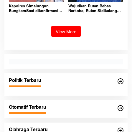
Kapolres Simalungun
Wujudkan Rutan Bebas
BungkamSaat dikonfirmasi
Narkoba, Rutan Sidikalang
dugaan peredaran Narkoba
Gelar Razia Insidentil
bambang alias bembeng
Gabungan Bersama TNI-Polri
Dikecamatan gunung malela
View More
Politik Terbaru
Otomatif Terbaru
Olahraga Terbaru