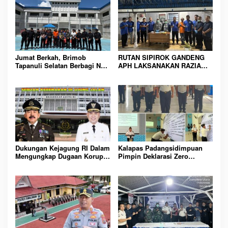
Jumat Berkah, Brimob
RUTAN SIPIROK GANDENG
Tapanuli Selatan Berbagi Nasi
APH LAKSANAKAN RAZIA
Kotak kepada Warga Binaan
KAMAR HUNIAN, WUJUD
Rutan Kelas IIB Sipirok
KOMITMEN CIPTAKAN
LINGKUNGAN
PEMASYARAKATAN YANG
AMAN
Dukungan Kejagung RI Dalam
Kalapas Padangsidimpuan
Mengungkap Dugaan Korupsi
Pimpin Deklarasi Zero
Bupati Melawi Menguat,
Handphone dan Narkoba di
Ketua AMPK : Segera Periksa
Lingkungan Lapas
Dan Tangkap!
Padangsidimpuan