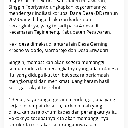
Inspektur Inspektorat Kabupaten Pesawaran,
P
a
Singgih Febriyanto ungkapkan kegeramannya
n
mendengar indikasi korupsi Dana Desa (DD) tahun
g
2023 yang diduga dilakukan kades dan
g
i
perangkatnya, yang terjadi pada 4 desa di
l
Kecamatan Tegineneng, Kabupaten Pesawaran.
D
a
n
Ke 4 desa dimaksud, antara lain Desa Gerning,
P
r
Kresno Widodo, Margorejo dan Desa Sriwidari.
o
s
Singgih, memastikan akan segera memanggil
e
s
semua kades dan perangkatnya yang ada di 4 desa
4
itu, yang diduga ikut terlibat secara berjamaah
D
e
mengkorupsi dan menikmati uang haram hasil
s
keringat rakyat tersebut.
a
D
i
” Benar, saya sangat geram mendengar, apa yang
T
e
terjadi di empat desa itu, terlebih ulah yang
g
dilakukan para oknum kades dan perangkatnya itu.
i
n
Pokoknya secepatnya kita akan memanggilnya
e
untuk kita mintakan keterangannya akan
n