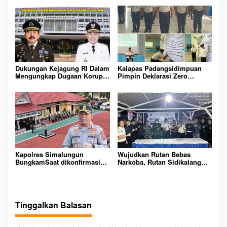
Rutan Kelas IIB Sipirok
KOMITMEN CIPTAKAN
LINGKUNGAN
PEMASYARAKATAN YANG
AMAN
Dukungan Kejagung RI Dalam
Kalapas Padangsidimpuan
Mengungkap Dugaan Korupsi
Pimpin Deklarasi Zero
Bupati Melawi Menguat,
Handphone dan Narkoba di
Ketua AMPK : Segera Periksa
Lingkungan Lapas
Dan Tangkap!
Padangsidimpuan
Kapolres Simalungun
Wujudkan Rutan Bebas
BungkamSaat dikonfirmasi
Narkoba, Rutan Sidikalang
dugaan peredaran Narkoba
Gelar Razia Insidentil
bambang alias bembeng
Gabungan Bersama TNI-Polri
Dikecamatan gunung malela
Tinggalkan Balasan