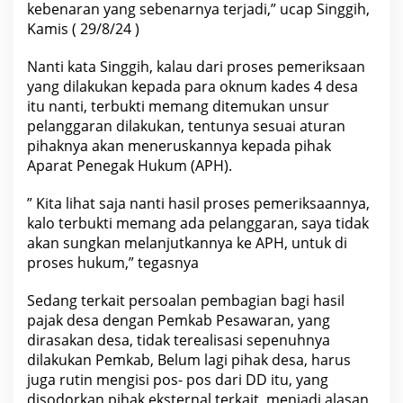
kebenaran yang sebenarnya terjadi,” ucap Singgih,
n
e
Kamis ( 29/8/24 )
n
g
Nanti kata Singgih, kalau dari proses pemeriksaan
yang dilakukan kepada para oknum kades 4 desa
itu nanti, terbukti memang ditemukan unsur
pelanggaran dilakukan, tentunya sesuai aturan
pihaknya akan meneruskannya kepada pihak
Aparat Penegak Hukum (APH).
” Kita lihat saja nanti hasil proses pemeriksaannya,
kalo terbukti memang ada pelanggaran, saya tidak
akan sungkan melanjutkannya ke APH, untuk di
proses hukum,” tegasnya
Sedang terkait persoalan pembagian bagi hasil
pajak desa dengan Pemkab Pesawaran, yang
dirasakan desa, tidak terealisasi sepenuhnya
dilakukan Pemkab, Belum lagi pihak desa, harus
juga rutin mengisi pos- pos dari DD itu, yang
disodorkan pihak eksternal terkait, menjadi alasan