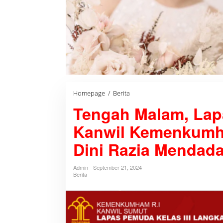
Homepage
/
Berita
T
e
Tengah Malam, La
n
g
a
Kanwil Kemenkumh
h
M
Dini Razia Mendad
a
l
a
Admin
September 21, 2024
m
Berita
,
L
a
p
a
s
P