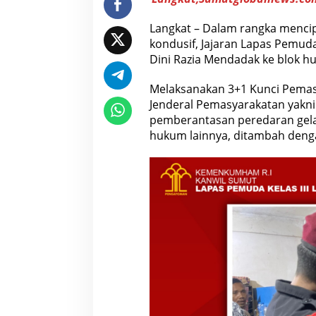
d
a
Langkat – Dalam rangka mencip
k
kondusif, Jajaran Lapas Pemu
Dini Razia Mendadak ke blok hu
Melaksanakan 3+1 Kunci Pemasy
Jenderal Pemasyarakatan yakni
pemberantasan peredaran gela
hukum lainnya, ditambah denga