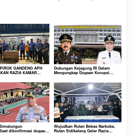
IPIROK GANDENG APH
Dukungan Kejagung RI Dalam
KAN RAZIA KAMAR
Mengungkap Dugaan Korupsi
 WUJUD KOMITMEN
Bupati Melawi Menguat, Ketua
N LINGKUNGAN
AMPK : Segera Periksa Dan
RAKATAN YANG AMAN
Tangkap!
 Simalungun
Wujudkan Rutan Bebas Narkoba,
aat dikonfirmasi dugaan
Rutan Sidikalang Gelar Razia