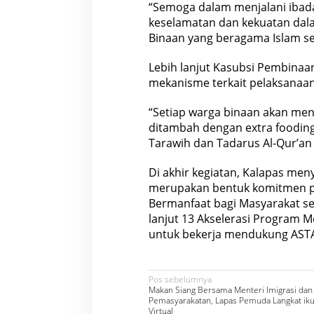
“Semoga dalam menjalani ibadah
keselamatan dan kekuatan dal
Binaan yang beragama Islam se
Lebih lanjut Kasubsi Pembinaa
mekanisme terkait pelaksanaa
“Setiap warga binaan akan m
ditambah dengan extra fooding
Tarawih dan Tadarus Al-Qur’an 
Di akhir kegiatan, Kalapas me
merupakan bentuk komitmen 
Bermanfaat bagi Masyarakat se
lanjut 13 Akselerasi Program 
untuk bekerja mendukung ASTA 
N
Pos sebelumnya
Makan Siang Bersama Menteri Imigrasi dan
a
Pemasyarakatan, Lapas Pemuda Langkat iku
Virtual