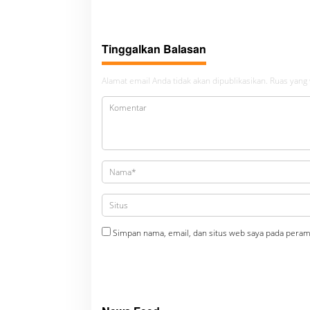
Narkoba di Lingkungan Lapas
peredara
Padangsidimpuan
bembeng 
malela
Tinggalkan Balasan
Alamat email Anda tidak akan dipublikasikan.
Ruas yang 
Simpan nama, email, dan situs web saya pada peram