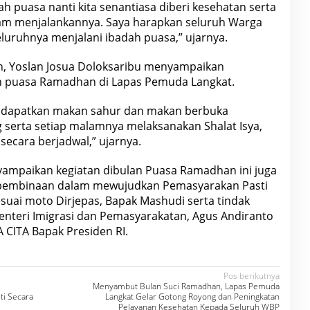
 puasa nanti kita senantiasa diberi kesehatan serta
am menjalankannya. Saya harapkan seluruh Warga
luruhnya menjalani ibadah puasa,” ujarnya.
n, Yoslan Josua Doloksaribu menyampaikan
n puasa Ramadhan di Lapas Pemuda Langkat.
endapatkan makan sahur dan makan berbuka
 serta setiap malamnya melaksanakan Shalat Isya,
secara berjadwal,” ujarnya.
nyampaikan kegiatan dibulan Puasa Ramadhan ini juga
pembinaan dalam mewujudkan Pemasyarakan Pasti
suai moto Dirjepas, Bapak Mashudi serta tindak
Menteri Imigrasi dan Pemasyarakatan, Agus Andiranto
CITA Bapak Presiden RI.
Pos berikutnya
Menyambut Bulan Suci Ramadhan, Lapas Pemuda
ti Secara
Langkat Gelar Gotong Royong dan Peningkatan
Pelayanan Kesehatan Kepada Seluruh WBP